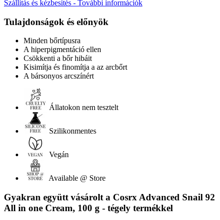
Szállítás és kézbesítés - További információk
Tulajdonságok és előnyök
Minden bőrtípusra
A hiperpigmentáció ellen
Csökkenti a bőr hibáit
Kisimítja és finomítja a az arcbőrt
A bársonyos arcszínért
Állatokon nem tesztelt
Szilikonmentes
Vegán
Available @ Store
Gyakran együtt vásárolt a Cosrx Advanced Snail 92
All in one Cream, 100 g - tégely termékkel