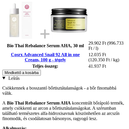
29.902 Ft
(996.733
Bio Thai Rebalance Serum AHA, 30 ml
Ft / l)
Cosrx Advanced Snail 92 All in one
12.035 Ft
Cream, 100 g - tégely
(120.350 Ft / kg)
Teljes összeg:
41.937 Ft
Mindkettő a kosárba
Leírás
Csökkennek a bosszantó bőrtisztátalanságok - a bőr finomabbá
válik.
A
Bio Thai
Rebalance Serum AHA
koncentrált bőrápoló termék,
amely csökkenti az arcon a bőrtisztátalanságokat. A szérumban
található természetes alfa-hidroxisavnak köszönhetően az arcszín
finomodik, és csodálatosan bársonyos, ragyogó lesz.
Alkalmazás: