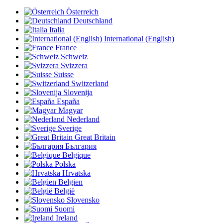
Österreich
Deutschland
Italia
International (English)
France
Schweiz
Svizzera
Suisse
Switzerland
Slovenija
España
Magyar
Nederland
Sverige
Great Britain
България
Belgique
Polska
Hrvatska
Belgien
België
Slovensko
Suomi
Ireland