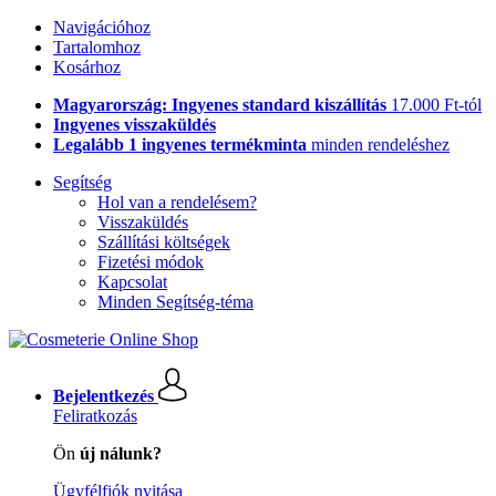
Navigációhoz
Tartalomhoz
Kosárhoz
Magyarország: Ingyenes standard kiszállítás
17.000 Ft-tól
Ingyenes visszaküldés
Legalább 1 ingyenes termékminta
minden rendeléshez
Segítség
Hol van a rendelésem?
Visszaküldés
Szállítási költségek
Fizetési módok
Kapcsolat
Minden Segítség-téma
Bejelentkezés
Feliratkozás
Ön
új nálunk?
Ügyfélfiók nyitása