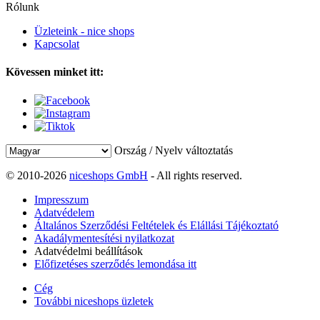
Rólunk
Üzleteink - nice shops
Kapcsolat
Kövessen minket itt:
Ország / Nyelv változtatás
© 2010-2026
niceshops GmbH
- All rights reserved.
Impresszum
Adatvédelem
Általános Szerződési Feltételek és Elállási Tájékoztató
Akadálymentesítési nyilatkozat
Adatvédelmi beállítások
Előfizetéses szerződés lemondása itt
Cég
További niceshops üzletek