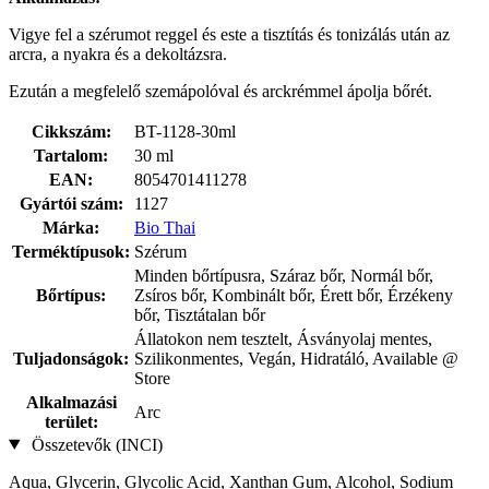
Vigye fel a szérumot reggel és este a tisztítás és tonizálás után az
arcra, a nyakra és a dekoltázsra.
Ezután a megfelelő szemápolóval és arckrémmel ápolja bőrét.
Cikkszám:
BT-1128-30ml
Tartalom:
30 ml
EAN:
8054701411278
Gyártói szám:
1127
Márka:
Bio Thai
Terméktípusok:
Szérum
Minden bőrtípusra, Száraz bőr, Normál bőr,
Bőrtípus:
Zsíros bőr, Kombinált bőr, Érett bőr, Érzékeny
bőr, Tisztátalan bőr
Állatokon nem tesztelt, Ásványolaj mentes,
Tuljadonságok:
Szilikonmentes, Vegán, Hidratáló, Available @
Store
Alkalmazási
Arc
terület:
Összetevők (INCI)
Aqua, Glycerin, Glycolic Acid, Xanthan Gum, Alcohol, Sodium