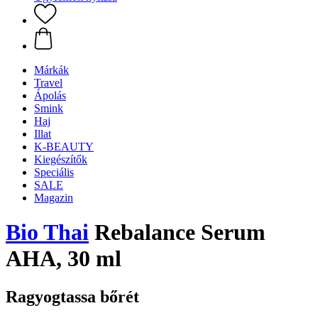
Márkák
Travel
Ápolás
Smink
Haj
Illat
K-BEAUTY
Kiegészítők
Speciális
SALE
Magazin
Bio Thai
Rebalance Serum
AHA, 30 ml
Ragyogtassa bőrét