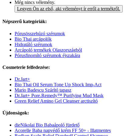
Még nincs vélemény.
Legyen Ön az első, aki véleményt ír erről a termékről.
Népszerű kategóriák:
Pórusösszehúzó szérumok
Bio Thai arcápolók
Hidratáló szérumok
Arcápoló termékek Olaszországból
Pórusfinomító szérumok éjszakára
Cosmeterie felfedezése:
Dr.Jart+
Bio Thai Oil Serum Tone Up Shock Imp-Act
Mario Badescu Szárító tapasz
Dr.Jart+ Pore.Remedy™ Purifying Mud Mask
Green Relief Amino Gel Cleanser arctiszító
Újdonságok:
dieNikolai Bio Babaápoló fürdető
Acorelle Baba napvédő krém FF 50+ - Illatmentes
Redken Scalp Relief Dandruff Control Shampoo