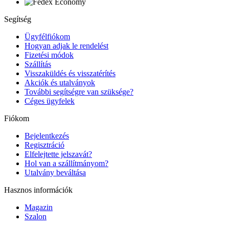
Segítség
Ügyfélfiókom
Hogyan adjak le rendelést
Fizetési módok
Szállítás
Visszaküldés és visszatérítés
Akciók és utalványok
További segítségre van szüksége?
Céges ügyfelek
Fiókom
Bejelentkezés
Regisztráció
Elfelejtette jelszavát?
Hol van a szállítmányom?
Utalvány beváltása
Hasznos információk
Magazin
Szalon