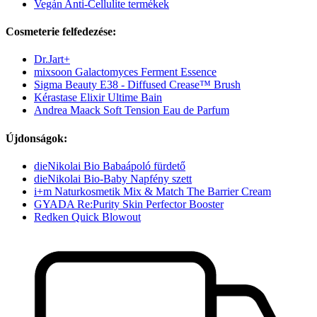
Vegán Anti-Cellulite termékek
Cosmeterie felfedezése:
Dr.Jart+
mixsoon Galactomyces Ferment Essence
Sigma Beauty E38 - Diffused Crease™ Brush
Kérastase Elixir Ultime Bain
Andrea Maack Soft Tension Eau de Parfum
Újdonságok:
dieNikolai Bio Babaápoló fürdető
dieNikolai Bio-Baby Napfény szett
i+m Naturkosmetik Mix & Match The Barrier Cream
GYADA Re:Purity Skin Perfector Booster
Redken Quick Blowout