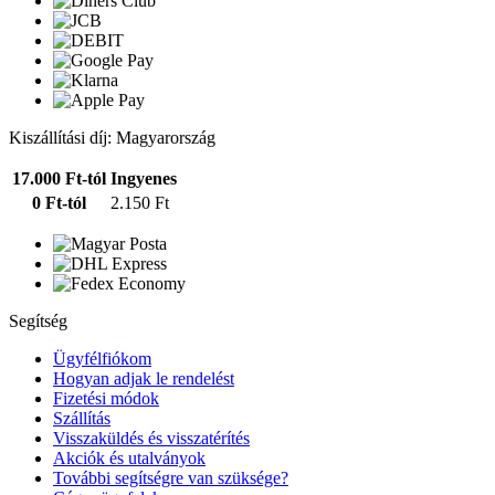
Kiszállítási díj: Magyarország
17.000 Ft-tól
Ingyenes
0 Ft-tól
2.150 Ft
Segítség
Ügyfélfiókom
Hogyan adjak le rendelést
Fizetési módok
Szállítás
Visszaküldés és visszatérítés
Akciók és utalványok
További segítségre van szüksége?