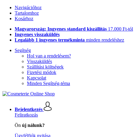
Navigációhoz
Tartalomhoz
Kosárhoz
Magyarország: Ingyenes standard kiszállítás
17.000 Ft-tól
Ingyenes visszaküldés
Legalább 1 ingyenes termékminta
minden rendeléshez
Segítség
Hol van a rendelésem?
Visszaküldés
Szállítási költségek
Fizetési módok
Kapcsolat
Minden Segítség-téma
Bejelentkezés
Feliratkozás
Ön
új nálunk?
Ügyfélfiók nyitása