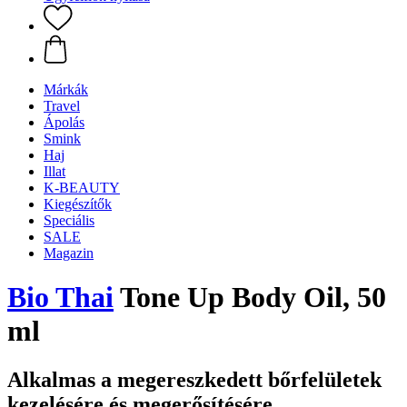
Márkák
Travel
Ápolás
Smink
Haj
Illat
K-BEAUTY
Kiegészítők
Speciális
SALE
Magazin
Bio Thai
Tone Up Body Oil, 50
ml
Alkalmas a megereszkedett bőrfelületek
kezelésére és megerősítésére