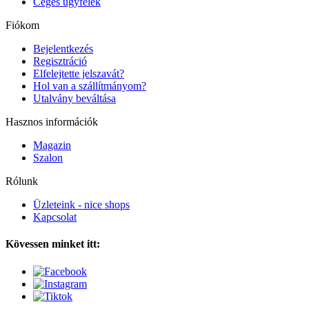
Céges ügyfelek
Fiókom
Bejelentkezés
Regisztráció
Elfelejtette jelszavát?
Hol van a szállítmányom?
Utalvány beváltása
Hasznos információk
Magazin
Szalon
Rólunk
Üzleteink - nice shops
Kapcsolat
Kövessen minket itt: