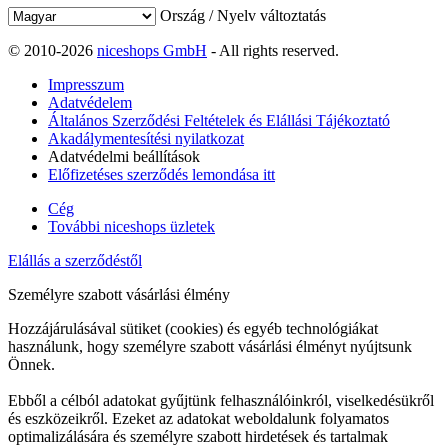
Ország / Nyelv változtatás
© 2010-2026
niceshops GmbH
- All rights reserved.
Impresszum
Adatvédelem
Általános Szerződési Feltételek és Elállási Tájékoztató
Akadálymentesítési nyilatkozat
Adatvédelmi beállítások
Előfizetéses szerződés lemondása itt
Cég
További niceshops üzletek
Elállás a szerződéstől
Személyre szabott vásárlási élmény
Hozzájárulásával sütiket (cookies) és egyéb technológiákat
használunk, hogy személyre szabott vásárlási élményt nyújtsunk
Önnek.
Ebből a célból adatokat gyűjtünk felhasználóinkról, viselkedésükről
és eszközeikről. Ezeket az adatokat weboldalunk folyamatos
optimalizálására és személyre szabott hirdetések és tartalmak