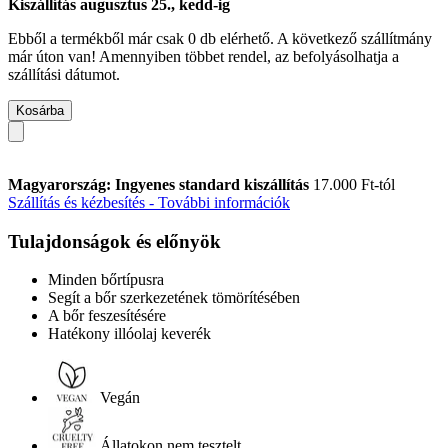
Kiszállítás augusztus 25., kedd-ig
Ebből a termékből már csak 0 db elérhető. A következő szállítmány
már úton van! Amennyiben többet rendel, az befolyásolhatja a
szállítási dátumot.
Kosárba
Magyarország: Ingyenes standard kiszállítás
17.000 Ft-tól
Szállítás és kézbesítés - További információk
Tulajdonságok és előnyök
Minden bőrtípusra
Segít a bőr szerkezetének tömörítésében
A bőr feszesítésére
Hatékony illóolaj keverék
Vegán
Állatokon nem tesztelt