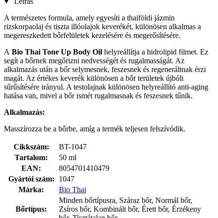
Leírás
A természetes formula, amely egyesíti a thaiföldi jázmin
rizskorpaolaj és tiszta illóolajok keverékét, különösen alkalmas a
megereszkedett bőrfelületek kezelésére és megerősítésére.
A
Bio Thai
Tone Up
Body Oil
helyreállítja a hidrolipid filmet. Ez
segít a bőrnek megőrizni nedvességét és rugalmasságát. Az
alkalmazás után a bőr selymesnek, feszesnek és regeneráltnak érzi
magát. Az értékes keverék különösen a bőr területek újbóli
sűrűsítésére irányul. A testolajnak különösen helyreállító anti-aging
hatása van, mivel a bőr ismét rugalmasnak és feszesnek tűnik.
Alkalmazás:
Masszírozza be a bőrbe, amíg a termék teljesen felszívódik.
Cikkszám:
BT-1047
Tartalom:
50 ml
EAN:
8054701410479
Gyártói szám:
1047
Márka:
Bio Thai
Minden bőrtípusra, Száraz bőr, Normál bőr,
Bőrtípus:
Zsíros bőr, Kombinált bőr, Érett bőr, Érzékeny
bőr, Tisztátalan bőr