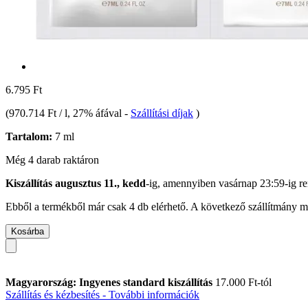
6.795 Ft
(
970.714 Ft / l
, 27% áfával
-
Szállítási díjak
)
Tartalom:
7 ml
Még 4 darab raktáron
Kiszállítás augusztus 11., kedd
-ig, amennyiben
vasárnap 23:59-ig
re
Ebből a termékből már csak 4 db elérhető. A következő szállítmány má
Kosárba
Magyarország: Ingyenes standard kiszállítás
17.000 Ft-tól
Szállítás és kézbesítés - További információk