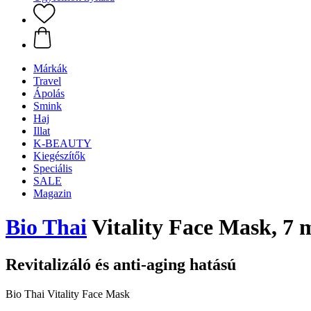
Márkák
Travel
Ápolás
Smink
Haj
Illat
K-BEAUTY
Kiegészítők
Speciális
SALE
Magazin
Bio Thai
Vitality Face Mask, 7 
Revitalizáló és anti-aging hatású
Bio Thai Vitality Face Mask