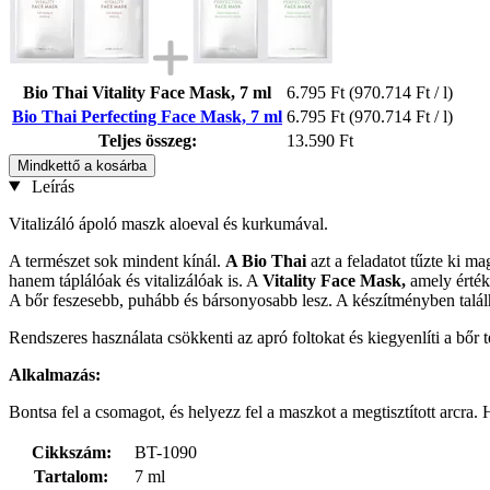
Bio Thai Vitality Face Mask, 7 ml
6.795 Ft
(970.714 Ft / l)
Bio Thai Perfecting Face Mask, 7 ml
6.795 Ft
(970.714 Ft / l)
Teljes összeg:
13.590 Ft
Mindkettő a kosárba
Leírás
Vitalizáló ápoló maszk aloeval és kurkumával.
A természet sok mindent kínál.
A Bio Thai
azt a feladatot tűzte ki 
hanem táplálóak és vitalizálóak is. A
Vitality Face Mask,
amely értéke
A bőr feszesebb, puhább és bársonyosabb lesz. A készítményben találha
Rendszeres használata csökkenti az apró foltokat és kiegyenlíti a bőr t
Alkalmazás:
Bontsa fel a csomagot, és helyezz fel a maszkot a megtisztított arcra.
Cikkszám:
BT-1090
Tartalom:
7 ml