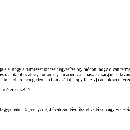
maga elé, hogy a természet kincseit egyesítse oly módon, hogy olyan t
s olajokból és aloe-, kurkuma-, tamarind-, ananász- és sárgarépa kivona
tó kaolino méregteleníti a bőrt azáltal, hogy felszívja annak szennyező
ermészetes színét.
 Hagyja hatni 15 percig, majd óvatosan távolítsa el vattával vagy vízbe á