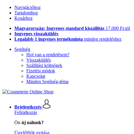
Navigációhoz
Tartalomhoz
Kosárhoz
Magyarország: Ingyenes standard kiszállítás
17.000 Ft-tól
Ingyenes visszaküldés
Legalább 1 ingyenes termékminta
minden rendeléshez
Segítség
Hol van a rendelésem?
Visszaküldés
Szállítási költségek
Fizetési módok
Kapcsolat
Minden Segítség-téma
Bejelentkezés
Feliratkozás
Ön
új nálunk?
Ügyfélfiók nyitása