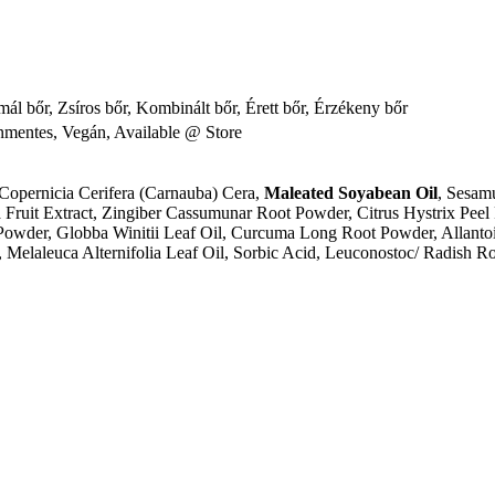
mál bőr, Zsíros bőr, Kombinált bőr, Érett bőr, Érzékeny bőr
onmentes, Vegán, Available @ Store
 Copernicia Cerifera (Carnauba) Cera,
Maleated Soyabean Oil
, Sesam
ica Fruit Extract, Zingiber Cassumunar Root Powder, Citrus Hystrix Pe
Powder, Globba Winitii Leaf Oil, Curcuma Long Root Powder, Allantoi
 Melaleuca Alternifolia Leaf Oil, Sorbic Acid, Leuconostoc/ Radish Ro