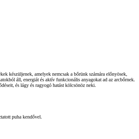
ermékek készüljenek, amelyek nemcsak a bőrünk számára előnyösek,
tokból áll, energiát és aktív funkcionális anyagokat ad az arcbőrnek.
déseit, és lágy és ragyogó hatást kölcsönöz neki.
ztatott puha kendővel.