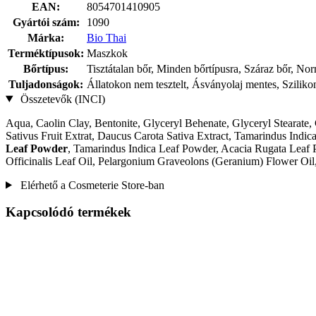
EAN:
8054701410905
Gyártói szám:
1090
Márka:
Bio Thai
Terméktípusok:
Maszkok
Bőrtípus:
Tisztátalan bőr, Minden bőrtípusra, Száraz bőr, Nor
Tuljadonságok:
Állatokon nem tesztelt, Ásványolaj mentes, Szilik
Összetevők (INCI)
Aqua, Caolin Clay, Bentonite, Glyceryl Behenate, Glyceryl Stearate,
Sativus Fruit Extrat, Daucus Carota Sativa Extract, Tamarindus Ind
Leaf Powder
, Tamarindus Indica Leaf Powder, Acacia Rugata Leaf 
Officinalis Leaf Oil, Pelargonium Graveolons (Geranium) Flower Oil,
Elérhető a Cosmeterie Store-ban
Kapcsolódó termékek