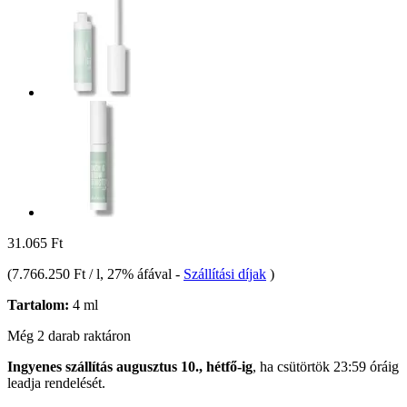
31.065 Ft
(
7.766.250 Ft / l
, 27% áfával
-
Szállítási díjak
)
Tartalom:
4 ml
Még 2 darab raktáron
Ingyenes szállítás augusztus 10., hétfő-ig
, ha
csütörtök 23:59 óráig
leadja rendelését.