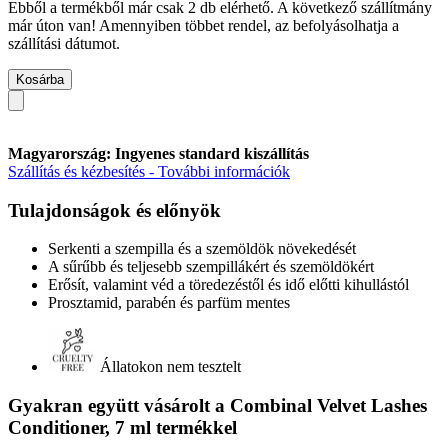
Ebből a termékből már csak 2 db elérhető. A következő szállítmány
már úton van! Amennyiben többet rendel, az befolyásolhatja a
szállítási dátumot.
Kosárba
Magyarország: Ingyenes standard kiszállítás
Szállítás és kézbesítés - További információk
Tulajdonságok és előnyök
Serkenti a szempilla és a szemöldök növekedését
A sűrűbb és teljesebb szempillákért és szemöldökért
Erősít, valamint véd a töredezéstől és idő előtti kihullástól
Prosztamid, parabén és parfüm mentes
Állatokon nem tesztelt
Gyakran együtt vásárolt a Combinal Velvet Lashes
Conditioner, 7 ml termékkel