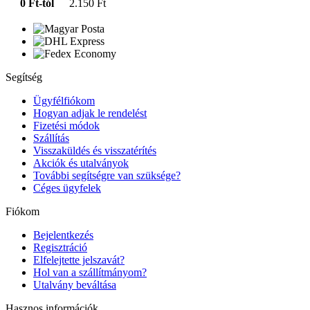
0 Ft-tól
2.150 Ft
Segítség
Ügyfélfiókom
Hogyan adjak le rendelést
Fizetési módok
Szállítás
Visszaküldés és visszatérítés
Akciók és utalványok
További segítségre van szüksége?
Céges ügyfelek
Fiókom
Bejelentkezés
Regisztráció
Elfelejtette jelszavát?
Hol van a szállítmányom?
Utalvány beváltása
Hasznos információk