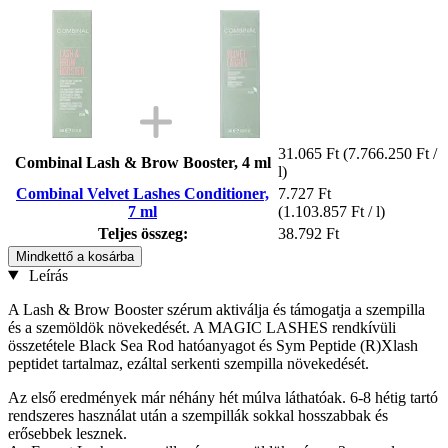
31.065 Ft
(7.766.250 Ft /
Combinal Lash & Brow Booster, 4 ml
l)
Combinal Velvet Lashes Conditioner,
7.727 Ft
7 ml
(1.103.857 Ft / l)
Teljes összeg:
38.792 Ft
Mindkettő a kosárba
Leírás
A Lash & Brow Booster szérum aktiválja és támogatja a szempilla
és a szemöldök növekedését. A MAGIC LASHES rendkívüli
összetétele Black Sea Rod hatóanyagot és Sym Peptide (R)Xlash
peptidet tartalmaz, ezáltal serkenti szempilla növekedését.
Az első eredmények már néhány hét múlva láthatóak. 6-8 hétig tartó
rendszeres használat után a szempillák sokkal hosszabbak és
erősebbek lesznek.