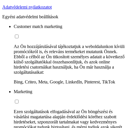
Adatvédelemi nyilatkozatot
Egyéni adatvédelmi beállítások
Customer match marketing
Az Ön hozzájárulásával tájékoztatjuk a weboldalunkon kívüli
promóciókról is, és releváns termékeket mutatunk Önnek.
Ebből a célból az Ön titkosított személyes adatait a következő
külső szolgáltatókkal összehasonlítjuk, és azok online
hirdetési csatornáikat használjuk, ha Ön már használja a
szolgáltatásaikat:
Bing, Criteo, Meta, Google, LinkedIn, Pinterest, TikTok
Marketing
Ezen szolgáltatások elfogadásával az Ön böngészési és
vásárlási magatartása alapján érdeklődési köréhez szabott
hirdetéseket, szponzorált tartalmakat vagy kedvezményes
promóciókat tudunk biztosítani, és mérni tudjuk azok sikerét.