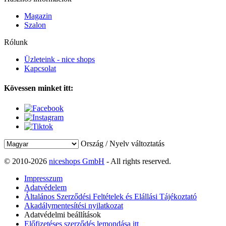
Magazin
Szalon
Rólunk
Üzleteink - nice shops
Kapcsolat
Kövessen minket itt:
Ország / Nyelv változtatás
© 2010-2026
niceshops GmbH
- All rights reserved.
Impresszum
Adatvédelem
Általános Szerződési Feltételek és Elállási Tájékoztató
Akadálymentesítési nyilatkozat
Adatvédelmi beállítások
Előfizetéses szerződés lemondása itt