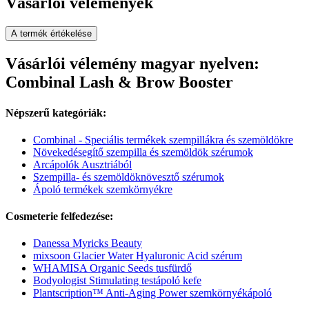
Vásárlói vélemények
A termék értékelése
Vásárlói vélemény magyar nyelven:
Combinal Lash & Brow Booster
Népszerű kategóriák:
Combinal - Speciális termékek szempillákra és szemöldökre
Növekedésegítő szempilla és szemöldök szérumok
Arcápolók Ausztriából
Szempilla- és szemöldöknövesztő szérumok
Ápoló termékek szemkörnyékre
Cosmeterie felfedezése:
Danessa Myricks Beauty
mixsoon Glacier Water Hyaluronic Acid szérum
WHAMISA Organic Seeds tusfürdő
Bodyologist Stimulating testápoló kefe
Plantscription™ Anti-Aging Power szemkörnyékápoló