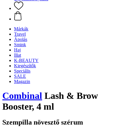
Márkák
Travel
Ápolás
Smink
Haj
Illat
K-BEAUTY
Kiegészítők
Speciális
SALE
Magazin
Combinal
Lash & Brow
Booster, 4 ml
Szempilla növesztő szérum