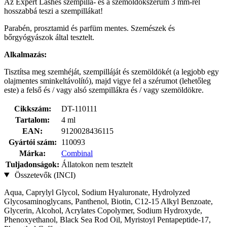
Az Expert Lashes szempilla- és a szemöldökszérum 3 mm-rel
hosszabbá teszi a szempillákat!
Parabén, prosztamid és parfüm mentes. Szemészek és
bőrgyógyászok által tesztelt.
Alkalmazás:
Tisztítsa meg szemhéját, szempilláját és szemöldökét (a legjobb egy
olajmentes sminkeltávolító), majd vigye fel a szérumot (lehetőleg
este) a felső és / vagy alsó szempillákra és / vagy szemöldökre.
Cikkszám:
DT-110111
Tartalom:
4 ml
EAN:
9120028436115
Gyártói szám:
110093
Márka:
Combinal
Tuljadonságok:
Állatokon nem tesztelt
Összetevők (INCI)
Aqua, Caprylyl Glycol, Sodium Hyaluronate, Hydrolyzed
Glycosaminoglycans, Panthenol, Biotin, C12-15 Alkyl Benzoate,
Glycerin, Alcohol, Acrylates Copolymer, Sodium Hydroxyde,
Phenoxyethanol, Black Sea Rod Oil, Myristoyl Pentapeptide-17,