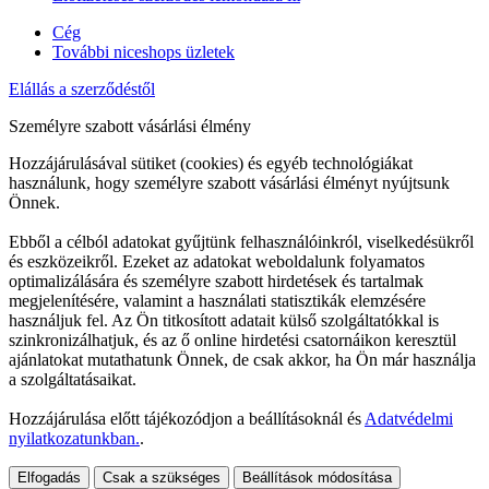
Cég
További niceshops üzletek
Elállás a szerződéstől
Személyre szabott vásárlási élmény
Hozzájárulásával sütiket (cookies) és egyéb technológiákat
használunk, hogy személyre szabott vásárlási élményt nyújtsunk
Önnek.
Ebből a célból adatokat gyűjtünk felhasználóinkról, viselkedésükről
és eszközeikről. Ezeket az adatokat weboldalunk folyamatos
optimalizálására és személyre szabott hirdetések és tartalmak
megjelenítésére, valamint a használati statisztikák elemzésére
használjuk fel. Az Ön titkosított adatait külső szolgáltatókkal is
szinkronizálhatjuk, és az ő online hirdetési csatornáikon keresztül
ajánlatokat mutathatunk Önnek, de csak akkor, ha Ön már használja
a szolgáltatásaikat.
Hozzájárulása előtt tájékozódjon a beállításoknál és
Adatvédelmi
nyilatkozatunkban.
.
Elfogadás
Csak a szükséges
Beállítások módosítása