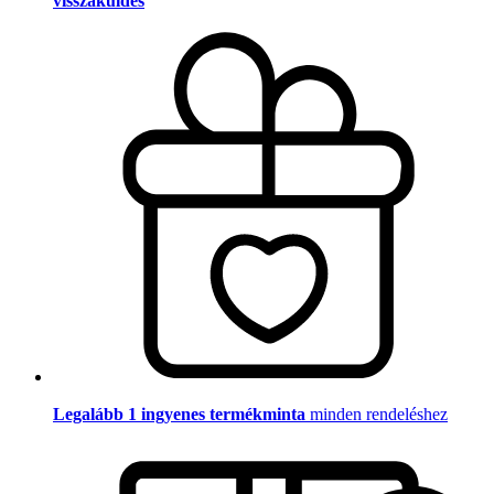
visszaküldés
Legalább 1 ingyenes termékminta
minden rendeléshez