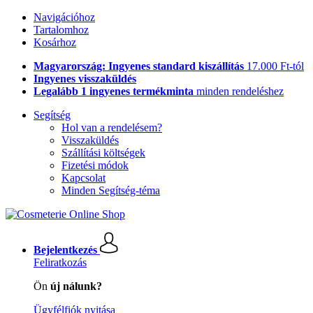
Navigációhoz
Tartalomhoz
Kosárhoz
Magyarország: Ingyenes standard kiszállítás
17.000 Ft-tól
Ingyenes visszaküldés
Legalább 1 ingyenes termékminta
minden rendeléshez
Segítség
Hol van a rendelésem?
Visszaküldés
Szállítási költségek
Fizetési módok
Kapcsolat
Minden Segítség-téma
Bejelentkezés
Feliratkozás
Ön
új nálunk?
Ügyfélfiók nyitása