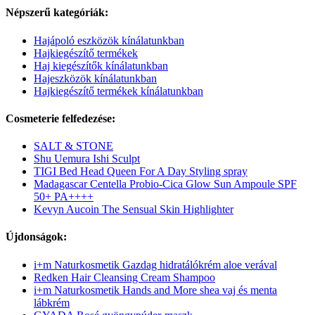
Népszerű kategóriák:
Hajápoló eszközök kínálatunkban
Hajkiegészítő termékek
Haj kiegészítők kínálatunkban
Hajeszközök kínálatunkban
Hajkiegészítő termékek kínálatunkban
Cosmeterie felfedezése:
SALT & STONE
Shu Uemura Ishi Sculpt
TIGI Bed Head Queen For A Day Styling spray
Madagascar Centella Probio-Cica Glow Sun Ampoule SPF
50+ PA++++
Kevyn Aucoin The Sensual Skin Highlighter
Újdonságok:
i+m Naturkosmetik Gazdag hidratálókrém aloe verával
Redken Hair Cleansing Cream Shampoo
i+m Naturkosmetik Hands and More shea vaj és menta
lábkrém