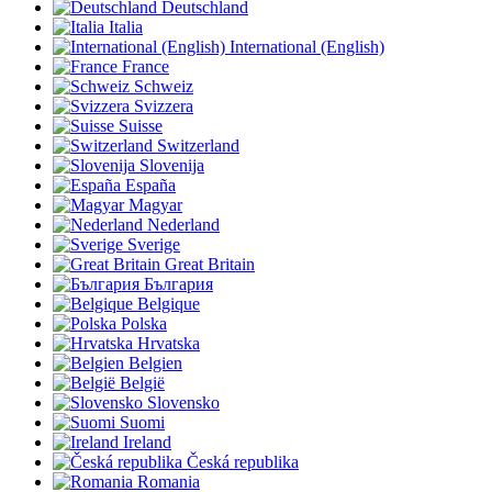
Deutschland
Italia
International (English)
France
Schweiz
Svizzera
Suisse
Switzerland
Slovenija
España
Magyar
Nederland
Sverige
Great Britain
България
Belgique
Polska
Hrvatska
Belgien
België
Slovensko
Suomi
Ireland
Česká republika
Romania