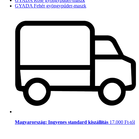
GYADA Rosé gyöngypúder-maszk
GYADA Fehér gyöngypúder-maszk
Magyarország: Ingyenes standard kiszállítás
17.000 Ft-tól