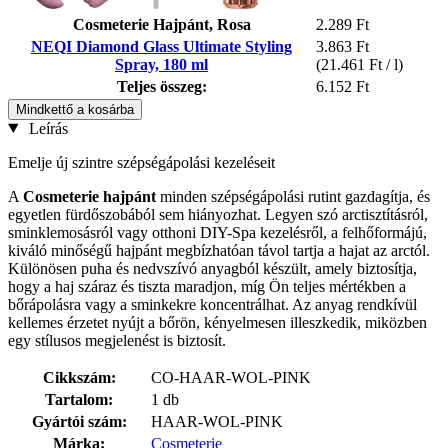
Cosmeterie Hajpánt, Rosa
2.289 Ft
NEQI Diamond Glass Ultimate Styling
3.863 Ft
Spray, 180 ml
(21.461 Ft / l)
Teljes összeg:
6.152 Ft
Mindkettő a kosárba
Leírás
Emelje új szintre szépségápolási kezeléseit
A
Cosmeterie
hajpánt
minden szépségápolási rutint gazdagítja, és
egyetlen fürdőszobából sem hiányozhat. Legyen szó arctisztításról,
sminklemosásról vagy otthoni DIY-Spa kezelésről, a felhőformájú,
kiváló minőségű hajpánt megbízhatóan távol tartja a hajat az arctól.
Különösen puha és nedvszívó anyagból készült, amely biztosítja,
hogy a haj száraz és tiszta maradjon, míg Ön teljes mértékben a
bőrápolásra vagy a sminkekre koncentrálhat. Az anyag rendkívül
kellemes érzetet nyújt a bőrön, kényelmesen illeszkedik, miközben
egy stílusos megjelenést is biztosít.
Cikkszám:
CO-HAAR-WOL-PINK
Tartalom:
1 db
Gyártói szám:
HAAR-WOL-PINK
Márka:
Cosmeterie