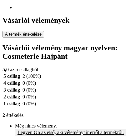
Vásárlói vélemények
A termék értékelése
Vásárlói vélemény magyar nyelven:
Cosmeterie Hajpánt
5,0
az 5 csillagból
5 csillag
2
(100%)
4 csillag
0
(0%)
3 csillag
0
(0%)
2 csillag
0
(0%)
1 csillag
0
(0%)
2
értékelés
Még nincs vélemény.
Legyen Ön az első, aki véleményt ír erről a termékről.