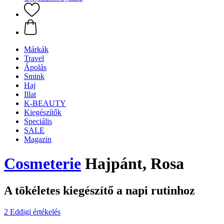
Márkák
Travel
Ápolás
Smink
Haj
Illat
K-BEAUTY
Kiegészítők
Speciális
SALE
Magazin
Cosmeterie
Hajpánt, Rosa
A tökéletes kiegészítő a napi rutinhoz
2 Eddigi értékelés