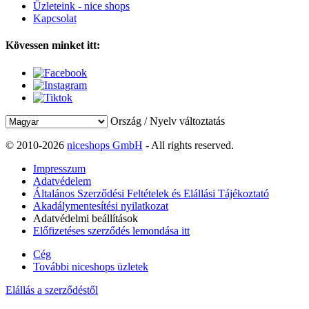
Üzleteink - nice shops
Kapcsolat
Kövessen minket itt:
Ország / Nyelv változtatás
© 2010-2026
niceshops GmbH
- All rights reserved.
Impresszum
Adatvédelem
Általános Szerződési Feltételek és Elállási Tájékoztató
Akadálymentesítési nyilatkozat
Adatvédelmi beállítások
Előfizetéses szerződés lemondása itt
Cég
További niceshops üzletek
Elállás a szerződéstől