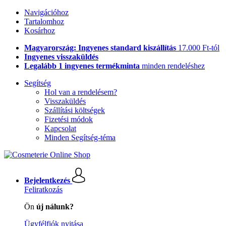
Navigációhoz
Tartalomhoz
Kosárhoz
Magyarország: Ingyenes standard kiszállítás
17.000 Ft-tól
Ingyenes visszaküldés
Legalább 1 ingyenes termékminta
minden rendeléshez
Segítség
Hol van a rendelésem?
Visszaküldés
Szállítási költségek
Fizetési módok
Kapcsolat
Minden Segítség-téma
Bejelentkezés
Feliratkozás
Ön
új nálunk?
Ügyfélfiók nyitása