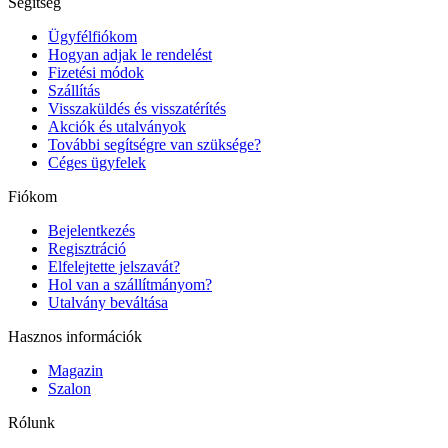
Segítség
Ügyfélfiókom
Hogyan adjak le rendelést
Fizetési módok
Szállítás
Visszaküldés és visszatérítés
Akciók és utalványok
További segítségre van szüksége?
Céges ügyfelek
Fiókom
Bejelentkezés
Regisztráció
Elfelejtette jelszavát?
Hol van a szállítmányom?
Utalvány beváltása
Hasznos információk
Magazin
Szalon
Rólunk