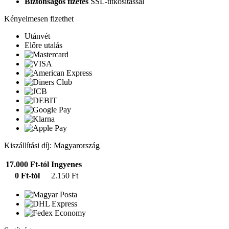
Biztonságos fizetés
SSL-titkosítással
Kényelmesen fizethet
Utánvét
Előre utalás
Kiszállítási díj: Magyarország
17.000 Ft-tól
Ingyenes
0 Ft-tól
2.150 Ft