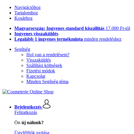
Navigációhoz
Tartalomhoz
Kosárhoz
Magyarország: Ingyenes standard kiszállítás
17.000 Ft-tól
Ingyenes visszaküldés
Legalább 1 ingyenes termékminta
minden rendeléshez
Segítség
Hol van a rendelésem?
Visszaküldés
Szállítási költségek
Fizetési módok
Kapcsolat
Minden Segítség-téma
Bejelentkezés
Feliratkozás
Ön
új nálunk?
Ügyfélfiók nyitása