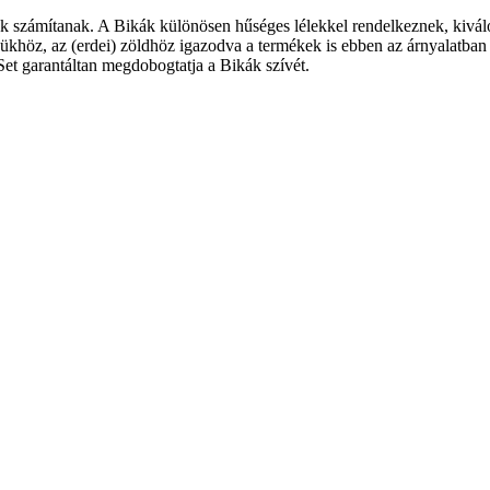
k számítanak. A Bikák különösen hűséges lélekkel rendelkeznek, kiváló 
ínükhöz, az (erdei) zöldhöz igazodva a termékek is ebben az árnyalatban
et garantáltan megdobogtatja a Bikák szívét.