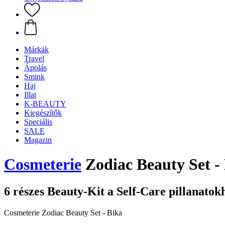
Márkák
Travel
Ápolás
Smink
Haj
Illat
K-BEAUTY
Kiegészítők
Speciális
SALE
Magazin
Cosmeterie
Zodiac Beauty Set - 
6 részes Beauty-Kit a Self-Care pillanato
Cosmeterie Zodiac Beauty Set - Bika