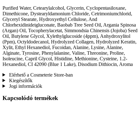
Purified Water, Cetearylalcohol, Glycerin, Cyclopentasiloxane,
Dimethicone, Dystearyldamonium Chloride, Cetrimoniumchlorid,
Glyceryl Stearate, Hydroxyethyl Cellulose, And
Chlorhexidinideigluconate, Baobab Tree Seed Oil, Argania Spinosa
(Argan) Oil, Tocopherylacetat, Simmondsia Chinensis (Jojoba) Seed
Oil, Butylene Glycol, Xylethylglucoside (4ppm), Anhydroxylitol
(Ppm), Octyldodecanol, Hydrolyzed Collagen, Hydrolyzed Keratin,
Xylit, Ethyl Hexanediol, Fucoidan, Alanine, Lysine, Alanine,
Alginate, Tyrosine, Phenylalanine, Valine, Threonine, Proline,
Isoleucine, Capril Glycol, Histidine, Methionine, Cysteine, 1.2-
Hexanediol, CI 42090 (Blue 1 Lake), Disodium Dithiocin, Aroma
Elérhető a Cosmeterie Store-ban
Kiegészítők
Jogi információk
Kapcsolódó termékek