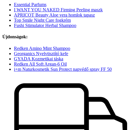
Essential Parfums
I WANT YOU NAKED Firming Peeling maszk
APRICOT Beauty Aloe vera homlok tapasz
Top Smile Night Care fogkrém
Fushi Stimulator Herbal Shampoo
Újdonságok:
Redken Amino Mint Shampoo
Georganics Nyelvtisztító kefe
GYADA Kozmetikai táska
Redken All Soft Argan-6 Oil
i+m Naturkosmetik Sun Protect napvédő spray FF 50