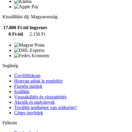
Kiszállítási díj: Magyarország
17.000 Ft-tól
Ingyenes
0 Ft-tól
2.150 Ft
Segítség
Ügyfélfiókom
Hogyan adjak le rendelést
Fizetési módok
Szállítás
Visszaküldés és visszatérítés
Akciók és utalványok
További segítségre van szüksége?
Céges ügyfelek
Fiókom