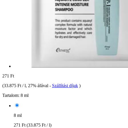
271 Ft
(
33.875 Ft / l
, 27% áfával
-
Szállítási díjak
)
Tartalom:
8 ml
8 ml
271 Ft
(33.875 Ft / l)