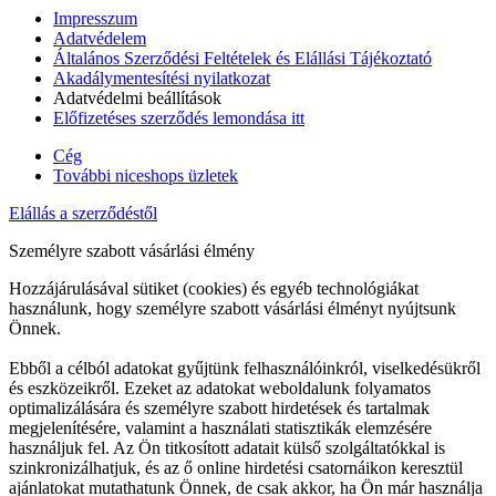
Impresszum
Adatvédelem
Általános Szerződési Feltételek és Elállási Tájékoztató
Akadálymentesítési nyilatkozat
Adatvédelmi beállítások
Előfizetéses szerződés lemondása itt
Cég
További niceshops üzletek
Elállás a szerződéstől
Személyre szabott vásárlási élmény
Hozzájárulásával sütiket (cookies) és egyéb technológiákat
használunk, hogy személyre szabott vásárlási élményt nyújtsunk
Önnek.
Ebből a célból adatokat gyűjtünk felhasználóinkról, viselkedésükről
és eszközeikről. Ezeket az adatokat weboldalunk folyamatos
optimalizálására és személyre szabott hirdetések és tartalmak
megjelenítésére, valamint a használati statisztikák elemzésére
használjuk fel. Az Ön titkosított adatait külső szolgáltatókkal is
szinkronizálhatjuk, és az ő online hirdetési csatornáikon keresztül
ajánlatokat mutathatunk Önnek, de csak akkor, ha Ön már használja