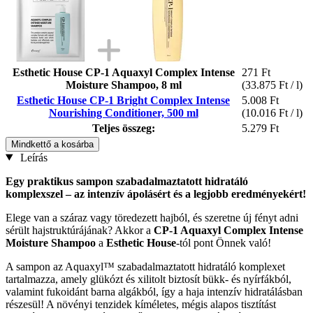
Esthetic House CP-1 Aquaxyl Complex Intense
271 Ft
Moisture Shampoo, 8 ml
(33.875 Ft / l)
Esthetic House CP-1 Bright Complex Intense
5.008 Ft
Nourishing Conditioner, 500 ml
(10.016 Ft / l)
Teljes összeg:
5.279 Ft
Mindkettő a kosárba
Leírás
Egy praktikus sampon szabadalmaztatott hidratáló
komplexszel – az intenzív ápolásért és a legjobb eredményekért!
Elege van a száraz vagy töredezett hajból, és szeretne új fényt adni
sérült hajstruktúrájának? Akkor a
CP-1 Aquaxyl Complex Intense
Moisture Shampoo
a
Esthetic House
-tól pont Önnek való!
A sampon az Aquaxyl™ szabadalmaztatott hidratáló komplexet
tartalmazza, amely glükózt és xilitolt biztosít bükk- és nyírfákból,
valamint fukoidánt barna algákból, így a haja intenzív hidratálásban
részesül! A növényi tenzidek kíméletes, mégis alapos tisztítást