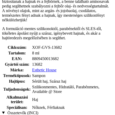
biztosítanak a hajnak és a fejbőrnek, a benne található aminosavak
pedig segíthetnek szabályozni a fejbőr olaj- és nedvességtartalmát.
A növényi olajok, mint az argán- és jojobaolaj, csodálatos,
természetes fényt adnak a hajnak, így mesterséges szilikonfényt
nélkülözhetjük!
A formuláció mentes szilikonoktól, parabénektől és SLES-től,
tökéletes ápolást nyújt a száraz, igénybevett hajnak, és akár a
hajtöredezés megelőzésében is segíthet.
Cikkszám:
XOF-GVS-13682
Tartalom:
8 ml
EAN:
8809450013682
Gyártói szám:
13682
Márka:
Esthetic House
Terméktípusok:
Sampon
Hajtípus:
Sérült haj, Száraz haj
Szilikonmentes, Hidratáló, Parabénmetes,
Tuljadonságok:
Available @ Store
Alkalmazási
Haj
terület:
Speciálisan:
Nőknek, Férfiaknak
Összetevők (INCI)