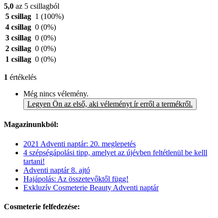
5,0
az 5 csillagból
5 csillag
1
(100%)
4 csillag
0
(0%)
3 csillag
0
(0%)
2 csillag
0
(0%)
1 csillag
0
(0%)
1
értékelés
Még nincs vélemény.
Legyen Ön az első, aki véleményt ír erről a termékről.
Magazinunkból:
2021 Adventi naptár: 20. meglepetés
4 szépségápolási tipp, amelyet az újévben feltétlenül be kelll
tartani!
Adventi naptár 8. ajtó
Hajápolás: Az összetevőktől függ!
Exkluzív Cosmeterie Beauty Adventi naptár
Cosmeterie felfedezése: