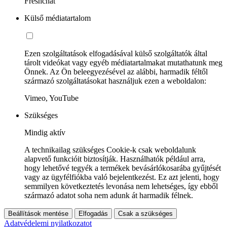
Freshchat
Külső médiatartalom
Ezen szolgáltatások elfogadásával külső szolgáltatók által
tárolt videókat vagy egyéb médiatartalmakat mutathatunk meg
Önnek. Az Ön beleegyezésével az alábbi, harmadik féltől
származó szolgáltatásokat használjuk ezen a weboldalon:
Vimeo, YouTube
Szükséges
Mindig aktív
A technikailag szükséges Cookie-k csak weboldalunk
alapvető funkcióit biztosítják. Használhatók például arra,
hogy lehetővé tegyék a termékek bevásárlókosarába gyűjtését
vagy az ügyfélfiókba való bejelentkezést. Ez azt jelenti, hogy
semmilyen következtetés levonása nem lehetséges, így ebből
származó adatot soha nem adunk át harmadik félnek.
Beállítások mentése
Elfogadás
Csak a szükséges
Adatvédelemi nyilatkozatot