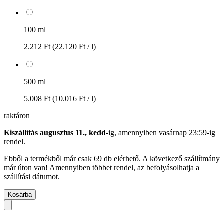
100 ml
2.212 Ft
(22.120 Ft / l)
500 ml
5.008 Ft
(10.016 Ft / l)
raktáron
Kiszállítás augusztus 11., kedd
-ig, amennyiben
vasárnap 23:59-ig
rendel.
Ebből a termékből már csak 69 db elérhető. A következő szállítmány
már úton van! Amennyiben többet rendel, az befolyásolhatja a
szállítási dátumot.
Kosárba