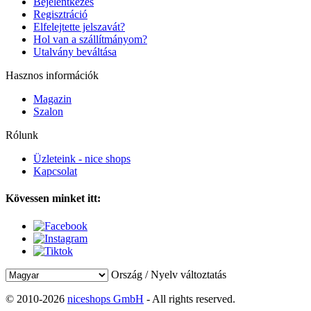
Bejelentkezés
Regisztráció
Elfelejtette jelszavát?
Hol van a szállítmányom?
Utalvány beváltása
Hasznos információk
Magazin
Szalon
Rólunk
Üzleteink - nice shops
Kapcsolat
Kövessen minket itt:
Ország / Nyelv változtatás
© 2010-2026
niceshops GmbH
- All rights reserved.