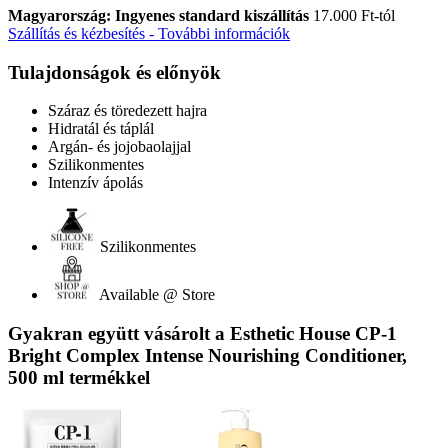
Magyarország: Ingyenes standard kiszállítás
17.000 Ft-tól
Szállítás és kézbesítés - További információk
Tulajdonságok és előnyök
Száraz és töredezett hajra
Hidratál és táplál
Argán- és jojobaolajjal
Szilikonmentes
Intenzív ápolás
Szilikonmentes
Available @ Store
Gyakran együtt vásárolt a Esthetic House CP-1
Bright Complex Intense Nourishing Conditioner,
500 ml termékkel