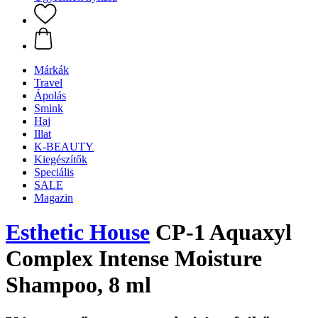
Márkák
Travel
Ápolás
Smink
Haj
Illat
K-BEAUTY
Kiegészítők
Speciális
SALE
Magazin
Esthetic House
CP-1 Aquaxyl
Complex Intense Moisture
Shampoo, 8 ml