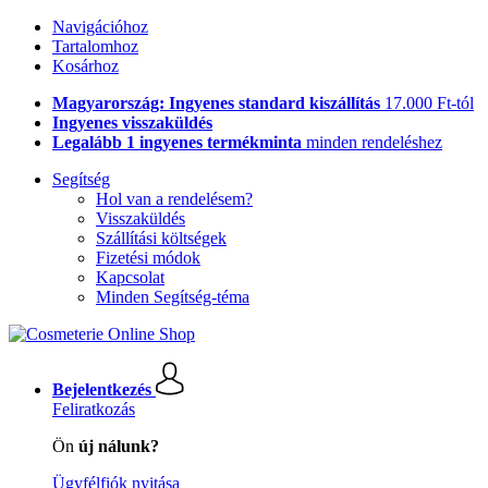
Navigációhoz
Tartalomhoz
Kosárhoz
Magyarország: Ingyenes standard kiszállítás
17.000 Ft-tól
Ingyenes visszaküldés
Legalább 1 ingyenes termékminta
minden rendeléshez
Segítség
Hol van a rendelésem?
Visszaküldés
Szállítási költségek
Fizetési módok
Kapcsolat
Minden Segítség-téma
Bejelentkezés
Feliratkozás
Ön
új nálunk?
Ügyfélfiók nyitása