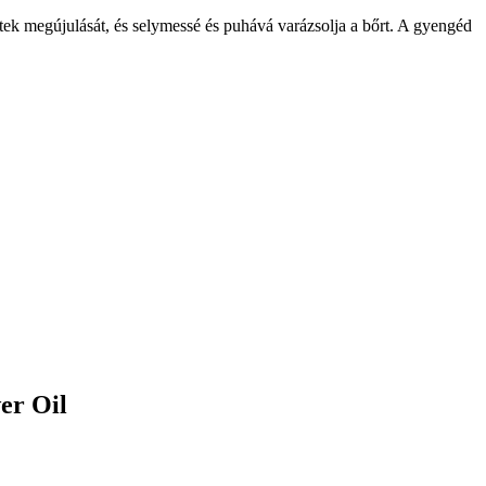
sejtek megújulását, és selymessé és puhává varázsolja a bőrt. A gyengéd
er Oil