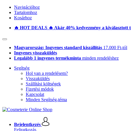
Navigációhoz
Tartalomhoz
Kosárhoz
🔥 HOT DEALS 🔥 Akár 40% kedvezmény a kiválasztott 
Magyarország: Ingyenes standard kiszállítás
17.000 Ft-tól
Ingyenes visszaküldés
Legalább 1 ingyenes termékminta
minden rendeléshez
Segítség
Hol van a rendelésem?
Visszaküldés
Szállítási költségek
Fizetési módok
Kapcsolat
Minden Segítség-téma
Bejelentkezés
Feliratkozás