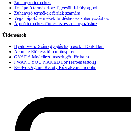
Zuhanyzó termékek
Testápoló termékek az Egyesült Királyságból
Zuhanyzó termékek férfiak számára
Vegán ápoló termékek fürdéshez és zuhanyozáshoz
Ápoló termékek fürdéshez és zuhanyozáshoz
Újdonságok:
Hyalurvedic Színragyogás hajmaszk - Dark Hair
Acorelle Előkészítő barnítóspray
GYADA Modellező maszk göndör hajra
I WANT YOU NAKED For Heroes testolaj
Evolve Organic Beauty Rózsakvarc arcpolír