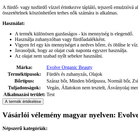
A fürdő- vagy tusfürdő vízzel érintkezve tápláló, tejszerű emulzióvá al
összetételnek köszönhetően terhes nők számára is alkalmas.
Használat:
A termék különösen gazdaságos - kis mennyiség is elegendő.
Használja zuhanyzóban vagy fürdőadalékként.
Vigyen fel egy kis mennyiséget a nedves bőrre, és öblítse le víz
Javasoljuk, hogy az olajat csak naponta egyszer használja.
Az olajat nem szabad nyílt sebekre használni.
Márka:
Evolve Organic Beauty
Terméktípusok:
Fürdés és zuhanyzás, Olajok
Bőrtípus:
Száraz bőr, Minden bőrtípusra, Normál bőr, Zsír
Tuljadonságok:
Vegán, Állatokon nem tesztelt, Ásványolaj ment
Alkalmazási terület:
Test
A termék értékelése
Vásárlói vélemény magyar nyelven: Evolv
Népszerű kategóriák: