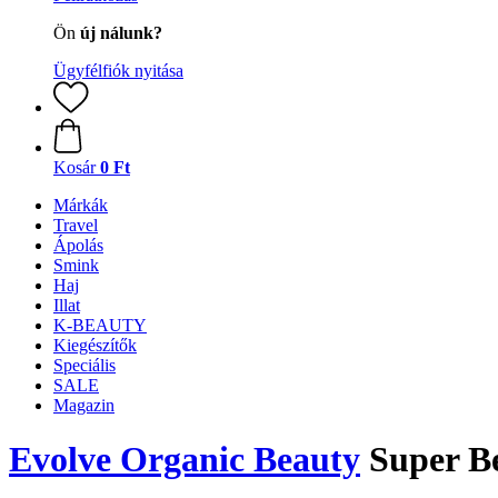
Ön
új nálunk?
Ügyfélfiók nyitása
Kosár
0 Ft
Márkák
Travel
Ápolás
Smink
Haj
Illat
K-BEAUTY
Kiegészítők
Speciális
SALE
Magazin
Evolve Organic Beauty
Super Be