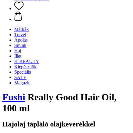
Márkák
Travel
Ápolás
Smink
Haj
Illat
K-BEAUTY
Kiegészítők
Speciális
SALE
Magazin
Fushi
Really Good Hair Oil,
100 ml
Hajolaj tápláló olajkeverékkel