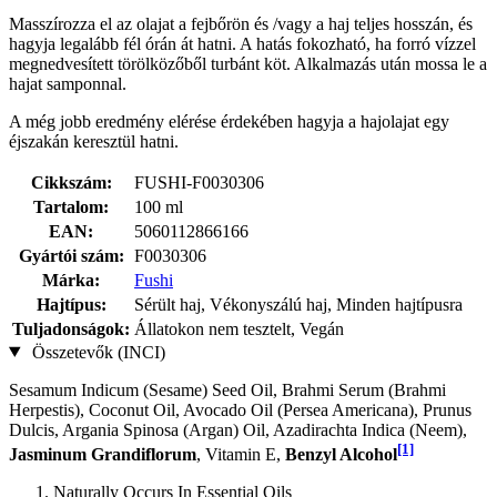
Masszírozza el az olajat a fejbőrön és /vagy a haj teljes hosszán, és
hagyja legalább fél órán át hatni. A hatás fokozható, ha forró vízzel
megnedvesített törölközőből turbánt köt. Alkalmazás után mossa le a
hajat samponnal.
A még jobb eredmény elérése érdekében hagyja a hajolajat egy
éjszakán keresztül hatni.
Cikkszám:
FUSHI-F0030306
Tartalom:
100 ml
EAN:
5060112866166
Gyártói szám:
F0030306
Márka:
Fushi
Hajtípus:
Sérült haj, Vékonyszálú haj, Minden hajtípusra
Tuljadonságok:
Állatokon nem tesztelt, Vegán
Összetevők (INCI)
Sesamum Indicum (Sesame) Seed Oil, Brahmi Serum (Brahmi
Herpestis), Coconut Oil, Avocado Oil (Persea Americana), Prunus
Dulcis, Argania Spinosa (Argan) Oil, Azadirachta Indica (Neem),
[1]
Jasminum Grandiflorum
, Vitamin E,
Benzyl Alcohol
Naturally Occurs In Essential Oils