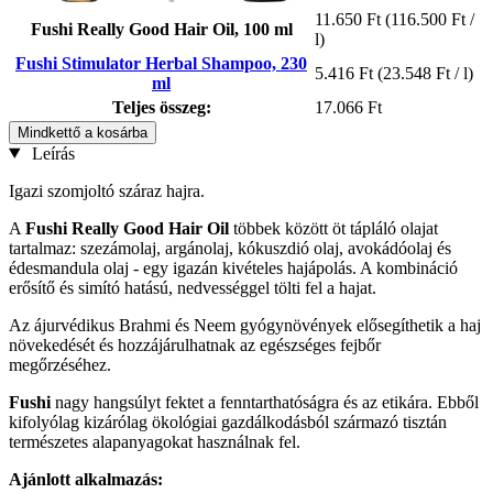
11.650 Ft
(116.500 Ft /
Fushi Really Good Hair Oil, 100 ml
l)
Fushi Stimulator Herbal Shampoo, 230
5.416 Ft
(23.548 Ft / l)
ml
Teljes összeg:
17.066 Ft
Mindkettő a kosárba
Leírás
Igazi szomjoltó száraz hajra.
A
Fushi Really Good Hair Oil
többek között öt tápláló olajat
tartalmaz: szezámolaj, argánolaj, kókuszdió olaj, avokádóolaj és
édesmandula olaj - egy igazán kivételes hajápolás. A kombináció
erősítő és simító hatású, nedvességgel tölti fel a hajat.
Az ájurvédikus Brahmi és Neem gyógynövények elősegíthetik a haj
növekedését és hozzájárulhatnak az egészséges fejbőr
megőrzéséhez.
Fushi
nagy hangsúlyt fektet
a
fenntarthatóságra és az etikára. Ebből
kifolyólag kizárólag ökológiai gazdálkodásból származó tisztán
természetes alapanyagokat használnak fel.
Ajánlott alkalmazás: