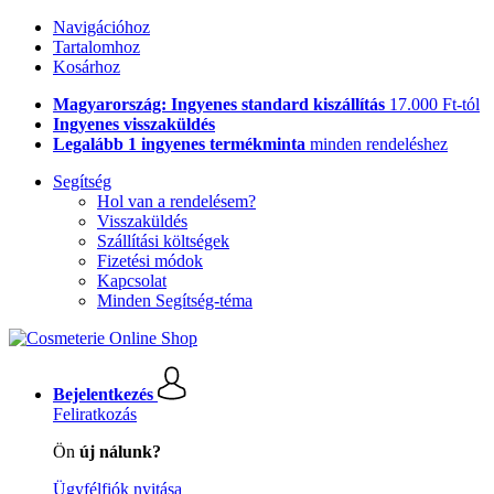
Navigációhoz
Tartalomhoz
Kosárhoz
Magyarország: Ingyenes standard kiszállítás
17.000 Ft-tól
Ingyenes visszaküldés
Legalább 1 ingyenes termékminta
minden rendeléshez
Segítség
Hol van a rendelésem?
Visszaküldés
Szállítási költségek
Fizetési módok
Kapcsolat
Minden Segítség-téma
Bejelentkezés
Feliratkozás
Ön
új nálunk?
Ügyfélfiók nyitása