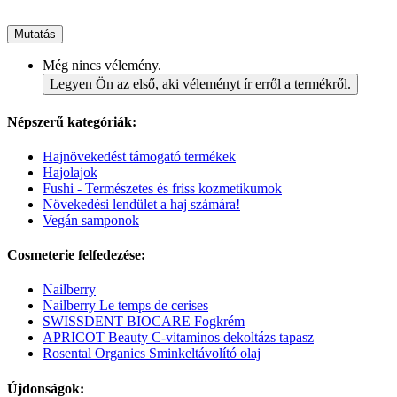
Mutatás
Még nincs vélemény.
Legyen Ön az első, aki véleményt ír erről a termékről.
Népszerű kategóriák:
Hajnövekedést támogató termékek
Hajolajok
Fushi - Természetes és friss kozmetikumok
Növekedési lendület a haj számára!
Vegán samponok
Cosmeterie felfedezése:
Nailberry
Nailberry Le temps de cerises
SWISSDENT BIOCARE Fogkrém
APRICOT Beauty C-vitaminos dekoltázs tapasz
Rosental Organics Sminkeltávolító olaj
Újdonságok: