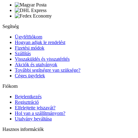
Segítség
Ügyfélfiókom
Hogyan adjak le rendelést
Fizetési módok
Szállítás
Visszaküldés és visszatérítés
Akciók és utalványok
További segítségre van szüksége?
Céges ügyfelek
Fiókom
Bejelentkezés
Regisztráció
Elfelejtette jelszavát?
Hol van a szállítmányom?
Utalvány beváltása
Hasznos információk