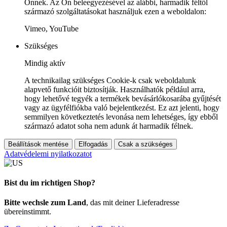
Önnek. Az Ön beleegyezésével az alábbi, harmadik féltől
származó szolgáltatásokat használjuk ezen a weboldalon:
Vimeo, YouTube
Szükséges
Mindig aktív
A technikailag szükséges Cookie-k csak weboldalunk
alapvető funkcióit biztosítják. Használhatók például arra,
hogy lehetővé tegyék a termékek bevásárlókosarába gyűjtését
vagy az ügyfélfiókba való bejelentkezést. Ez azt jelenti, hogy
semmilyen következtetés levonása nem lehetséges, így ebből
származó adatot soha nem adunk át harmadik félnek.
Beállítások mentése
Elfogadás
Csak a szükséges
Adatvédelemi nyilatkozatot
Bist du im richtigen Shop?
Bitte wechsle zum Land
, das mit deiner Lieferadresse
übereinstimmt.