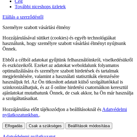
Cég
További niceshops üzletek
Elállás a szerződéstől
Személyre szabott vásárlási élmény
Hozzájárulásával sütiket (cookies) és egyéb technológiákat
használunk, hogy személyre szabott vásárlási élményt nyújtsunk
Önnek.
Ebből a célból adatokat gyűjtünk felhasználóinkról, viselkedésükről
és eszközeikről. Ezeket az adatokat weboldalunk folyamatos
optimalizálására és személyre szabott hirdetések és tartalmak
megjelenítésére, valamint a használati statisztikák elemzésére
használjuk fel. Az Ön titkosított adatait külső szolgáltatókkal is
szinkronizálhatjuk, és az ő online hirdetési csatornáikon keresztül
ajánlatokat mutathatunk Önnek, de csak akkor, ha Ön már használja
a szolgáltatásaikat.
Hozzájárulása előtt tájékozódjon a beállításoknál és
Adatvédelmi
nyilatkozatunkban.
.
Elfogadás
Csak a szükséges
Beállítások módosítása
Adatvédelemi nyilatkozatot