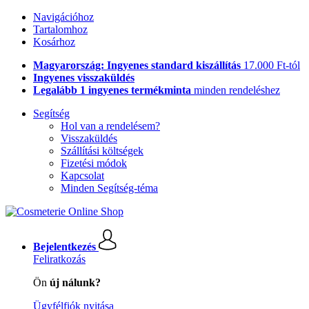
Navigációhoz
Tartalomhoz
Kosárhoz
Magyarország: Ingyenes standard kiszállítás
17.000 Ft-tól
Ingyenes visszaküldés
Legalább 1 ingyenes termékminta
minden rendeléshez
Segítség
Hol van a rendelésem?
Visszaküldés
Szállítási költségek
Fizetési módok
Kapcsolat
Minden Segítség-téma
Bejelentkezés
Feliratkozás
Ön
új nálunk?
Ügyfélfiók nyitása