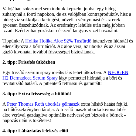
Valójában sokszor el sem tudunk képzelni jobbat egy hideg
zuhanynál a forró napokon, de ez valójában kontraproduktív, hisz a
hideg víz sokkolja a keringést, növeli a vérnyomást és az erek
gyorsan összehúzódnak. Az eredmény: lehűlés után még jobban
izzad. Ezért zuhanyozáskor célszerű langyos vizet használni.
Tippünk: A
Holika Holika Aloe 92% Tusfürdő
intenzíven hidratál és
ellensúlyozza a bőrirritációt. Az aloe vera, az uborka és az ázsiai
gázló kivonatai további frissességet biztosítanak.
2. tipp: Frissítés útközben
Egy frissítő szérum spray ideális társ lehet útközben. A
NEOGEN
H2 Dermadeca Serum Spray
lágy permettel hidratálja a bőrt és
revitalizáló hatású. A pihentető felfrissülés garantált!
3. tipp: Extra frissesség a hűtőből
A
Peter Thomas Roth uborkás gélmaszk
extra hűsítő hatást fejt ki,
ha hűtőszekrényben tárolja. A frissítő maszk uborka kivonattal és
aloe verával gazdagítva optimális nedvességet biztosít a bőrnek -
napozás után is tökéletes!
4. tipp: Lábáztatás lefekvés előtt