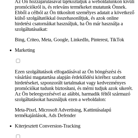
Az Ön hozzájárulásával tájékoztatjuk a weboldalunkon kívüli
promóciókról is, és releváns termékeket mutatunk Önnek.
Ebből a célból az Ön titkosított személyes adatait a következő
külső szolgáltatókkal összehasonlítjuk, és azok online
hirdetési csatornáikat használjuk, ha Ön már használja a
szolgáltatásaikat:
Bing, Criteo, Meta, Google, LinkedIn, Pinterest, TikTok
Marketing
Ezen szolgáltatások elfogadásával az Ön böngészési és
vásárlási magatartása alapján érdeklődési köréhez szabott
hirdetéseket, szponzorált tartalmakat vagy kedvezményes
promóciókat tudunk biztosítani, és mérni tudjuk azok sikerét.
Az Ön beleegyezésével az alábbi, harmadik féltől származó
szolgáltatásokat használjuk ezen a weboldalon:
Meta-Pixel, Microsoft Advertising, Kattintásalapú
termékajánlások, Ads Defender
Kiterjesztett Conversion-Tracking