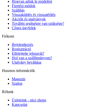
Hogyan adjak le rendelést
Fizetési módok
Szállítás
Visszaküldés és visszatérítés
Akciók és utalványok
További segítségre van szüksége?
Céges ügyfelek
Fiókom
Bejelentkezés
Regisztráció
Elfelejtette jelszavát?
Hol van a szállítmányom?
Utalvány beváltása
Hasznos információk
Magazin
Szalon
Rólunk
Üzleteink - nice shops
Kapcsolat