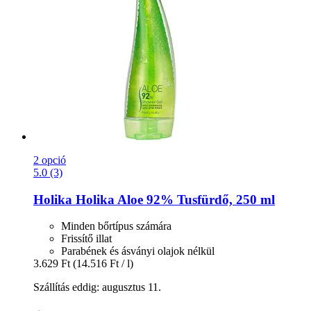
2 opció
5.0 (3)
Holika Holika
Aloe 92% Tusfürdő, 250 ml
Minden bőrtípus számára
Frissítő illat
Parabének és ásványi olajok nélkül
3.629 Ft
(14.516 Ft / l)
Szállítás eddig: augusztus 11.