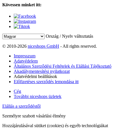
Kövessen minket itt:
Ország / Nyelv változtatás
© 2010-2026
niceshops GmbH
- All rights reserved.
Impresszum
Adatvédelem
Általános Szerződési Feltételek és Elállási Tájékoztató
Akadálymentesítési nyilatkozat
Adatvédelmi beállítások
Előfizetéses szerződés lemondása itt
Cég
További niceshops üzletek
Elállás a szerződéstől
Személyre szabott vásárlási élmény
Hozzájárulásával sütiket (cookies) és egyéb technológiákat