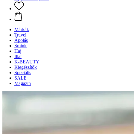
Márkák
Travel
Ápolás
Smink
Haj
Illat
K-BEAUTY
Kiegészítők
Speciális
SALE
Magazin