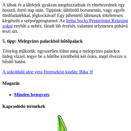
A lábak és a lábfejek gyakran megduzzadnak és elnehezednek egy
hosszú, forró nap után. Tippünk: lábfürdő borsmentás, vagy egyéb
fürdőadalékkal, jégkockával! Egy pihentető lábmaszk tökéletesen
kiegészíti a szépségprogramot. Az
Iroha Socks Peppermint Relaxing
zokni
enyhíti a nehéz, fáradt láb érzését, valamint selymesen puhává
teszi azt.
5. tipp: Melegvizes palackból hűtőpalack
Tényleg működik: egyszerűen töltse meg a melegvizes palackot
hideg vízzel, tegye be a hűtőbe körülbelül két órára, majd élvezze a
hűsítő hatást.
A sokoldalú aloe vera
Horoszkóp kiadás: Bika ♉︎
Magazin
Minden bejegyzés
Kapcsolódó termékek