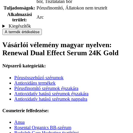
bőr, Tisztátalan bőr
Tuljadonságok:
Pórusfinomító, Állatokon nem tesztelt
Alkalmazási
Arc
terület:
Kiegészítők
A termék értékelése
Vásárlói vélemény magyar nyelven:
Renewal Dual Effect Serum 24K Gold
Népszerű kategóriák:
Pórusösszehúzó szérumok
Antioxidáns termékek
Pórusfinomító szérumok éjszakára
Antioxidatív hatású szérumok éjszakára
Antioxidatív hatású szérumok nappalra
Cosmeterie felfedezése:
Anua
Rosental Organics BB-szérum
Rudolph Care Hydrating tisztítótej