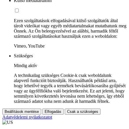
Külső médiatartalom
Ezen szolgáltatások elfogadásával külső szolgáltatók által
tárolt videókat vagy egyéb médiatartalmakat mutathatunk meg
Önnek. Az Ön beleegyezésével az alábbi, harmadik féltől
származó szolgáltatásokat használjuk ezen a weboldalon:
Vimeo, YouTube
Szükséges
Mindig aktív
A technikailag szükséges Cookie-k csak weboldalunk
alapvető funkcióit biztosítják. Használhatók például arra,
hogy lehetővé tegyék a termékek bevásárlókosarába gyűjtését
vagy az ügyfélfiókba való bejelentkezést. Ez azt jelenti, hogy
semmilyen következtetés levonása nem lehetséges, így ebből
származó adatot soha nem adunk át harmadik félnek.
Beállítások mentése
Elfogadás
Csak a szükséges
Adatvédelemi nyilatkozatot