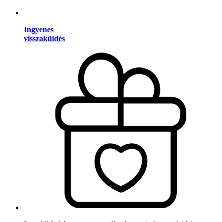
Ingyenes
visszaküldés