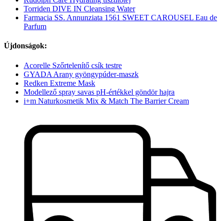
Torriden DIVE IN Cleansing Water
Farmacia SS. Annunziata 1561 SWEET CAROUSEL Eau de
Parfum
Újdonságok:
Acorelle Szőrtelenítő csík testre
GYADA Arany gyöngypúder-maszk
Redken Extreme Mask
Modellező spray savas pH-értékkel göndör hajra
i+m Naturkosmetik Mix & Match The Barrier Cream