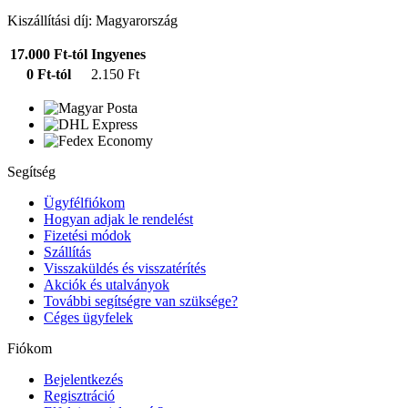
Kiszállítási díj: Magyarország
17.000 Ft-tól
Ingyenes
0 Ft-tól
2.150 Ft
Segítség
Ügyfélfiókom
Hogyan adjak le rendelést
Fizetési módok
Szállítás
Visszaküldés és visszatérítés
Akciók és utalványok
További segítségre van szüksége?
Céges ügyfelek
Fiókom
Bejelentkezés
Regisztráció