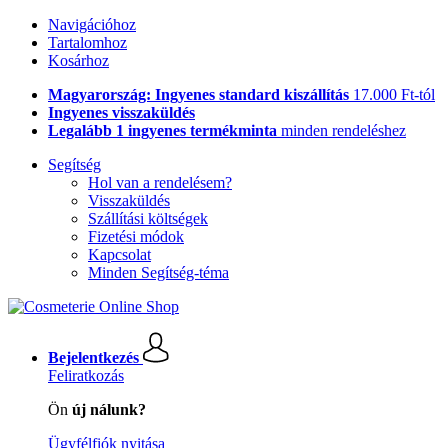
Navigációhoz
Tartalomhoz
Kosárhoz
Magyarország: Ingyenes standard kiszállítás
17.000 Ft-tól
Ingyenes visszaküldés
Legalább 1 ingyenes termékminta
minden rendeléshez
Segítség
Hol van a rendelésem?
Visszaküldés
Szállítási költségek
Fizetési módok
Kapcsolat
Minden Segítség-téma
Bejelentkezés
Feliratkozás
Ön
új nálunk?
Ügyfélfiók nyitása