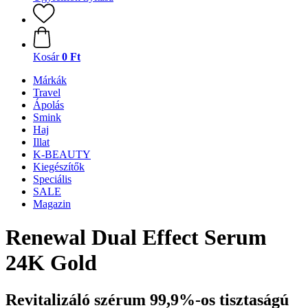
Kosár
0 Ft
Márkák
Travel
Ápolás
Smink
Haj
Illat
K-BEAUTY
Kiegészítők
Speciális
SALE
Magazin
Renewal Dual Effect Serum
24K Gold
Revitalizáló szérum 99,9%-os tisztaságú