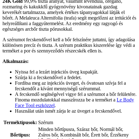
24K Gold
99,9% tiszta aranyat, valamint levendula, oregánó,
rozmaring és kakukkfű gyógynövény kivonatainak gazdag
keverékét tartalmazza, amelyek értékes tápanyagokkal látják el
bőrét. A Melaleuca Alternifolia (teafa) segít megelőzni az irritációt és
helyreállítani a faggyútermelést. Az eredmény egy ragyogó és
egészséges arcbőr tiszta pórusokkal.
A szérumot fecskendővel kell a bőr felszínére juttatni, így adagolása
különösen precíz és tiszta. A szérum praktikus kiszerelése így védi a
terméket a por és szennyeződés részecskék ellen is.
Alkalmazás:
Nyissa fel a lezárt injekciós üveg kupakját.
Szúrja ki a fecskendővel a fedelet.
Fordítsa meg az injekciós üveget, és óvatosan szívja fel a
fecskendőt a kívánt mennyiségű szérummal.
A fecskendő segítségével vigye fel a szérumot a bőr felületére.
Finoma mozdulatokkal masszírozza be a terméket a
Le Body
Face Tool eszközzel
.
Használat után ismét zárja le az üveget a fecskendővel.
Terméktípusok:
Szérum
Minden bőrtípusra, Száraz bőr, Normál bőr,
Bőrtípus:
Zsíros bőr, Kombinált bőr, Érett bőr, Érzékeny