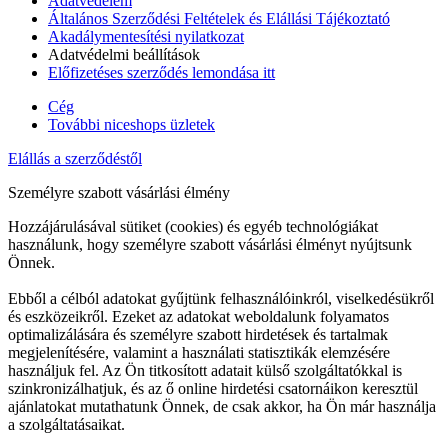
Adatvédelem
Általános Szerződési Feltételek és Elállási Tájékoztató
Akadálymentesítési nyilatkozat
Adatvédelmi beállítások
Előfizetéses szerződés lemondása itt
Cég
További niceshops üzletek
Elállás a szerződéstől
Személyre szabott vásárlási élmény
Hozzájárulásával sütiket (cookies) és egyéb technológiákat
használunk, hogy személyre szabott vásárlási élményt nyújtsunk
Önnek.
Ebből a célból adatokat gyűjtünk felhasználóinkról, viselkedésükről
és eszközeikről. Ezeket az adatokat weboldalunk folyamatos
optimalizálására és személyre szabott hirdetések és tartalmak
megjelenítésére, valamint a használati statisztikák elemzésére
használjuk fel. Az Ön titkosított adatait külső szolgáltatókkal is
szinkronizálhatjuk, és az ő online hirdetési csatornáikon keresztül
ajánlatokat mutathatunk Önnek, de csak akkor, ha Ön már használja
a szolgáltatásaikat.