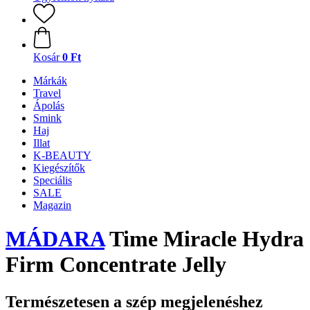
Kosár
0 Ft
Márkák
Travel
Ápolás
Smink
Haj
Illat
K-BEAUTY
Kiegészítők
Speciális
SALE
Magazin
MÁDARA
Time Miracle Hydra
Firm Concentrate Jelly
Természetesen a szép megjelenéshez