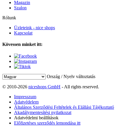
Magazin
Szalon
Rólunk
Üzleteink - nice shops
Kapcsolat
Kövessen minket itt:
Ország / Nyelv változtatás
© 2010-2026
niceshops GmbH
- All rights reserved.
Impresszum
Adatvédelem
Általános Szerződési Feltételek és Elállási Tájékoztató
Akadálymentesítési nyilatkozat
Adatvédelmi beállítások
Előfizetéses szerződés lemondása itt