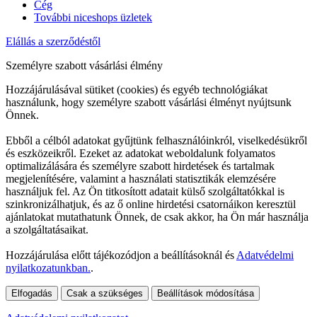
Cég
További niceshops üzletek
Elállás a szerződéstől
Személyre szabott vásárlási élmény
Hozzájárulásával sütiket (cookies) és egyéb technológiákat
használunk, hogy személyre szabott vásárlási élményt nyújtsunk
Önnek.
Ebből a célból adatokat gyűjtünk felhasználóinkról, viselkedésükről
és eszközeikről. Ezeket az adatokat weboldalunk folyamatos
optimalizálására és személyre szabott hirdetések és tartalmak
megjelenítésére, valamint a használati statisztikák elemzésére
használjuk fel. Az Ön titkosított adatait külső szolgáltatókkal is
szinkronizálhatjuk, és az ő online hirdetési csatornáikon keresztül
ajánlatokat mutathatunk Önnek, de csak akkor, ha Ön már használja
a szolgáltatásaikat.
Hozzájárulása előtt tájékozódjon a beállításoknál és
Adatvédelmi
nyilatkozatunkban.
.
Elfogadás
Csak a szükséges
Beállítások módosítása