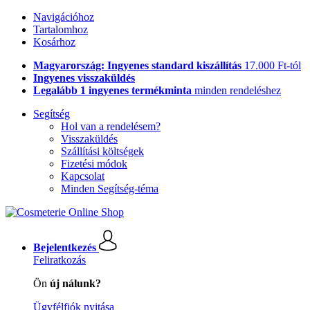
Navigációhoz
Tartalomhoz
Kosárhoz
Magyarország: Ingyenes standard kiszállítás
17.000 Ft-tól
Ingyenes visszaküldés
Legalább 1 ingyenes termékminta
minden rendeléshez
Segítség
Hol van a rendelésem?
Visszaküldés
Szállítási költségek
Fizetési módok
Kapcsolat
Minden Segítség-téma
Bejelentkezés
Feliratkozás
Ön
új nálunk?
Ügyfélfiók nyitása