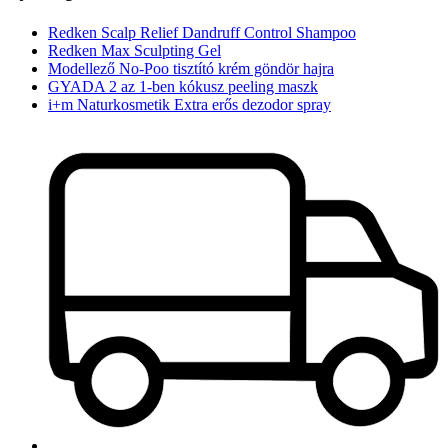
Redken Scalp Relief Dandruff Control Shampoo
Redken Max Sculpting Gel
Modellező No-Poo tisztító krém göndör hajra
GYADA 2 az 1-ben kókusz peeling maszk
i+m Naturkosmetik Extra erős dezodor spray