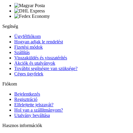
Segítség
Ügyfélfiókom
Hogyan adjak le rendelést
Fizetési módok
Szállítás
Visszaküldés és visszatérítés
Akciók és utalványok
További segítségre van szüksége?
Céges ügyfelek
Fiókom
Bejelentkezés
Regisztráció
Elfelejtette jelszavát?
Hol van a szállítmányom?
Utalvány beváltása
Hasznos információk