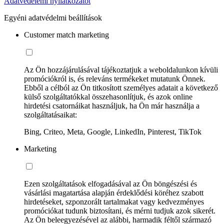
Adatvédelemi nyilatkozatot
Egyéni adatvédelmi beállítások
Customer match marketing
Az Ön hozzájárulásával tájékoztatjuk a weboldalunkon kívüli
promóciókról is, és releváns termékeket mutatunk Önnek.
Ebből a célból az Ön titkosított személyes adatait a következő
külső szolgáltatókkal összehasonlítjuk, és azok online
hirdetési csatornáikat használjuk, ha Ön már használja a
szolgáltatásaikat:
Bing, Criteo, Meta, Google, LinkedIn, Pinterest, TikTok
Marketing
Ezen szolgáltatások elfogadásával az Ön böngészési és
vásárlási magatartása alapján érdeklődési köréhez szabott
hirdetéseket, szponzorált tartalmakat vagy kedvezményes
promóciókat tudunk biztosítani, és mérni tudjuk azok sikerét.
Az Ön beleegyezésével az alábbi, harmadik féltől származó