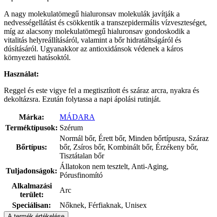
A nagy molekulatömegű hialuronsav molekulák javítják a
nedvességellátást és csökkentik a transzepidermális vízveszteséget,
míg az alacsony molekulatömegű hialuronsav gondoskodik a
vitalitás helyreállításáról, valamint a bőr hidratáltságáról és
dúsításáról. Ugyanakkor az antioxidánsok védenek a káros
környezeti hatásoktól.
Használat:
Reggel és este vigye fel a megtisztított és száraz arcra, nyakra és
dekoltázsra. Ezután folytassa a napi ápolási rutinját.
Márka:
MÁDARA
Terméktípusok:
Szérum
Normál bőr, Érett bőr, Minden bőrtípusra, Száraz
Bőrtípus:
bőr, Zsíros bőr, Kombinált bőr, Érzékeny bőr,
Tisztátalan bőr
Állatokon nem tesztelt, Anti-Aging,
Tuljadonságok:
Pórusfinomító
Alkalmazási
Arc
terület:
Speciálisan:
Nőknek, Férfiaknak, Unisex
A termék értékelése