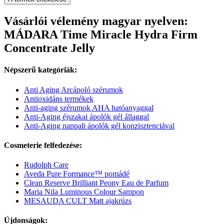
Vásárlói vélemény magyar nyelven:
MÁDARA Time Miracle Hydra Firm
Concentrate Jelly
Népszerű kategóriák:
Anti Aging Arcápoló szérumok
Antioxidáns termékek
Anti-aging szérumok AHA hatóanyaggal
Anti-Aging éjszakai ápolók gél állaggal
Anti-Aging nappali ápolók gél konzisztenciával
Cosmeterie felfedezése:
Rudolph Care
Aveda Pure Formance™ pomádé
Clean Reserve Brilliant Peony Eau de Parfum
Maria Nila Luminous Colour Sampon
MESAUDA CULT Matt ajakrúzs
Újdonságok: