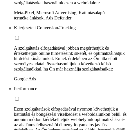
szolgáltatásokat használjuk ezen a weboldalon:
Meta-Pixel, Microsoft Advertising, Kattintásalapú
termékajánlások, Ads Defender
Kiterjesztett Conversion-Tracking
A szolgáltatás elfogadásával jobban megérthetjük és
értékelhetjük online hirdetéseink sikerét, és optimalizálhatjuk
hirdetési kínálatunkat. Ennek érdekében az Ön titkosított
személyes adatait összehasonlítjuk a következő külső
szolgáltatókkal, ha Ön már használja szolgáltatásaikat:
Google Ads
Performance
Ezen szolgáltatások elfogadásával nyomon követhetjük a
kattintási és böngészési viselkedést a weboldalunkon belül, és
anonim módon kiértékelhetjük webhelyünk optimalizálása és
az általános felhasználói élmény folyamatos javítása
érdekében. Az Ön beleegyezésével az alábbi, harmadik féltől