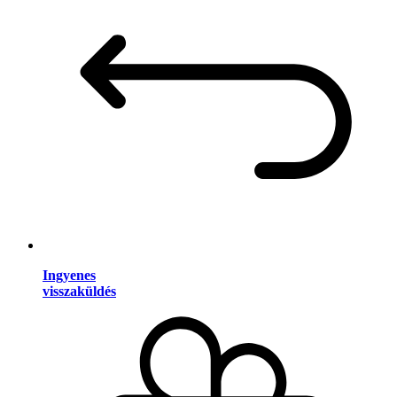
Ingyenes
visszaküldés