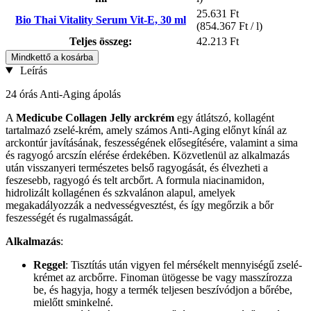
25.631 Ft
Bio Thai Vitality Serum Vit-E, 30 ml
(854.367 Ft / l)
Teljes összeg:
42.213 Ft
Mindkettő a kosárba
Leírás
24 órás Anti-Aging ápolás
A
Medicube
Collagen Jelly arckrém
egy átlátszó, kollagént
tartalmazó zselé-krém, amely számos Anti-Aging előnyt kínál az
arckontúr javításának, feszességének elősegítésére, valamint a sima
és ragyogó arcszín elérése érdekében. Közvetlenül az alkalmazás
után visszanyeri természetes belső ragyogását, és élvezheti a
feszesebb, ragyogó és telt arcbőrt. A formula niacinamidon,
hidrolizált kollagénen és szkvalánon alapul, amelyek
megakadályozzák a nedvességvesztést, és így megőrzik a bőr
feszességét és rugalmasságát.
Alkalmazás
:
Reggel
: Tisztítás után vigyen fel mérsékelt mennyiségű zselé-
krémet az arcbőrre. Finoman ütögesse be vagy masszírozza
be, és hagyja, hogy a termék teljesen beszívódjon a bőrébe,
mielőtt sminkelné.