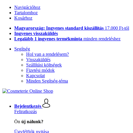
Navigációhoz
Tartalomhoz
Kosárhoz
Magyarország: Ingyenes standard kiszállítás
17.000 Ft-tól
Ingyenes visszaküldés
Legalább 1 ingyenes termékminta
minden rendeléshez
Segítség
Hol van a rendelésem?
Visszaküldés
Szállítási költségek
Fizetési módok
Kapcsolat
Minden Segítség-téma
Bejelentkezés
Feliratkozás
Ön
új nálunk?
Ügyfélfiók nyitása