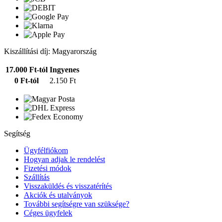
Kiszállítási díj: Magyarország
17.000 Ft-tól
Ingyenes
0 Ft-tól
2.150 Ft
Segítség
Ügyfélfiókom
Hogyan adjak le rendelést
Fizetési módok
Szállítás
Visszaküldés és visszatérítés
Akciók és utalványok
További segítségre van szüksége?
Céges ügyfelek