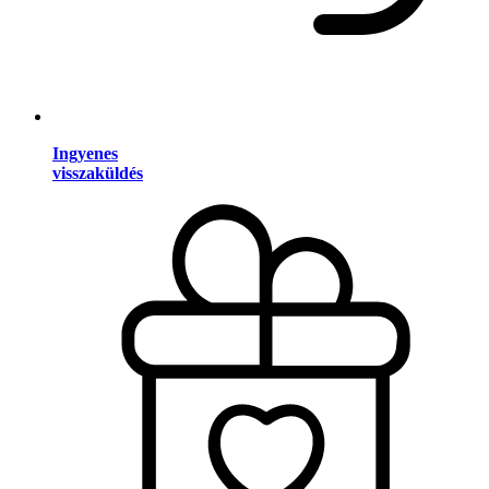
Ingyenes
visszaküldés