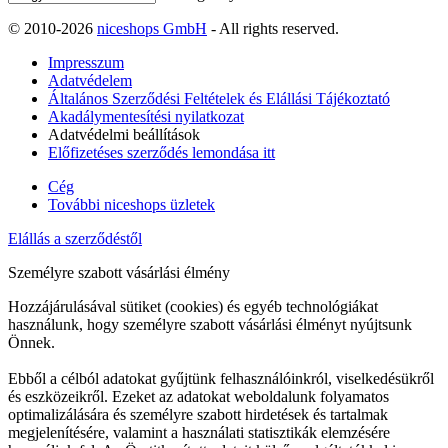
© 2010-2026
niceshops GmbH
- All rights reserved.
Impresszum
Adatvédelem
Általános Szerződési Feltételek és Elállási Tájékoztató
Akadálymentesítési nyilatkozat
Adatvédelmi beállítások
Előfizetéses szerződés lemondása itt
Cég
További niceshops üzletek
Elállás a szerződéstől
Személyre szabott vásárlási élmény
Hozzájárulásával sütiket (cookies) és egyéb technológiákat
használunk, hogy személyre szabott vásárlási élményt nyújtsunk
Önnek.
Ebből a célból adatokat gyűjtünk felhasználóinkról, viselkedésükről
és eszközeikről. Ezeket az adatokat weboldalunk folyamatos
optimalizálására és személyre szabott hirdetések és tartalmak
megjelenítésére, valamint a használati statisztikák elemzésére