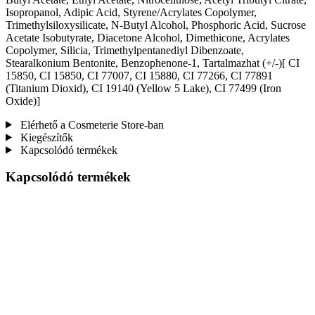
Isopropanol, Adipic Acid, Styrene/Acrylates Copolymer,
Trimethylsiloxysilicate, N-Butyl Alcohol, Phosphoric Acid, Sucrose
Acetate Isobutyrate, Diacetone Alcohol, Dimethicone, Acrylates
Copolymer, Silicia, Trimethylpentanediyl Dibenzoate,
Stearalkonium Bentonite, Benzophenone-1, Tartalmazhat (+/-)[ CI
15850, CI 15850, CI 77007, CI 15880, CI 77266, CI 77891
(Titanium Dioxid), CI 19140 (Yellow 5 Lake), CI 77499 (Iron
Oxide)]
Elérhető a Cosmeterie Store-ban
Kiegészítők
Kapcsolódó termékek
Kapcsolódó termékek