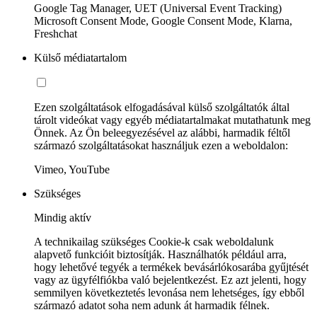
Google Tag Manager, UET (Universal Event Tracking)
Microsoft Consent Mode, Google Consent Mode, Klarna,
Freshchat
Külső médiatartalom
Ezen szolgáltatások elfogadásával külső szolgáltatók által
tárolt videókat vagy egyéb médiatartalmakat mutathatunk meg
Önnek. Az Ön beleegyezésével az alábbi, harmadik féltől
származó szolgáltatásokat használjuk ezen a weboldalon:
Vimeo, YouTube
Szükséges
Mindig aktív
A technikailag szükséges Cookie-k csak weboldalunk
alapvető funkcióit biztosítják. Használhatók például arra,
hogy lehetővé tegyék a termékek bevásárlókosarába gyűjtését
vagy az ügyfélfiókba való bejelentkezést. Ez azt jelenti, hogy
semmilyen következtetés levonása nem lehetséges, így ebből
származó adatot soha nem adunk át harmadik félnek.