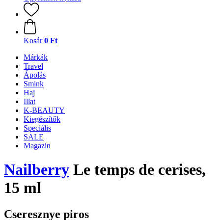
Kosár
0 Ft
Márkák
Travel
Ápolás
Smink
Haj
Illat
K-BEAUTY
Kiegészítők
Speciális
SALE
Magazin
Nailberry
Le temps de cerises,
15 ml
Cseresznye piros