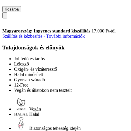
Kosárba
Magyarország: Ingyenes standard kiszállítás
17.000 Ft-tól
Szállítás és kézbesítés - További információk
Tulajdonságok és előnyök
Jól fedő és tartós
Lélegző
Oxigén- és vízáteresztő
Halal minősített
Gyorsan száradó
12-Free
Vegán és állatokon nem tesztelt
Vegán
Halal
Biztonságos tehesség idején