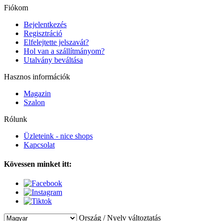
Fiókom
Bejelentkezés
Regisztráció
Elfelejtette jelszavát?
Hol van a szállítmányom?
Utalvány beváltása
Hasznos információk
Magazin
Szalon
Rólunk
Üzleteink - nice shops
Kapcsolat
Kövessen minket itt:
Ország / Nyelv változtatás