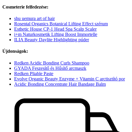
Cosmeterie felfedezése:
shu uemura art of hair
Rosental Organics Botanical Lifting Effect szérum
Esthetic House CP-1 Head Spa Scalp Scaler
i+m Naturkosmetik Lifting Boost Immortelle
ILIA Beauty Daylite Highlighting púder
Újdonságok:
Redken Acidic Bonding Curls Shampoo
GYADA Feszesítő és Hűsítő arcmaszk
Redken Pliable Paste
Evolve Organic Beauty Enzyme + Vitamin C arctisztító por
Acidic Bonding Concentrate Hair Bandage Balm