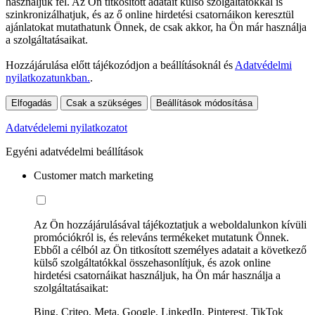
használjuk fel. Az Ön titkosított adatait külső szolgáltatókkal is
szinkronizálhatjuk, és az ő online hirdetési csatornáikon keresztül
ajánlatokat mutathatunk Önnek, de csak akkor, ha Ön már használja
a szolgáltatásaikat.
Hozzájárulása előtt tájékozódjon a beállításoknál és
Adatvédelmi
nyilatkozatunkban.
.
Elfogadás
Csak a szükséges
Beállítások módosítása
Adatvédelemi nyilatkozatot
Egyéni adatvédelmi beállítások
Customer match marketing
Az Ön hozzájárulásával tájékoztatjuk a weboldalunkon kívüli
promóciókról is, és releváns termékeket mutatunk Önnek.
Ebből a célból az Ön titkosított személyes adatait a következő
külső szolgáltatókkal összehasonlítjuk, és azok online
hirdetési csatornáikat használjuk, ha Ön már használja a
szolgáltatásaikat:
Bing, Criteo, Meta, Google, LinkedIn, Pinterest, TikTok