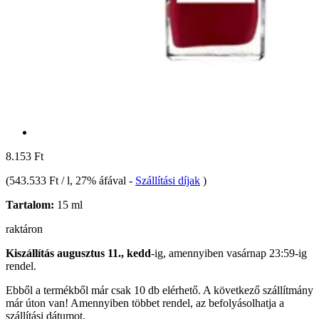
8.153 Ft
(
543.533 Ft / l
, 27% áfával
-
Szállítási díjak
)
Tartalom:
15 ml
raktáron
Kiszállítás augusztus 11., kedd
-ig, amennyiben
vasárnap 23:59-ig
rendel.
Ebből a termékből már csak 10 db elérhető. A következő szállítmány
már úton van! Amennyiben többet rendel, az befolyásolhatja a
szállítási dátumot.