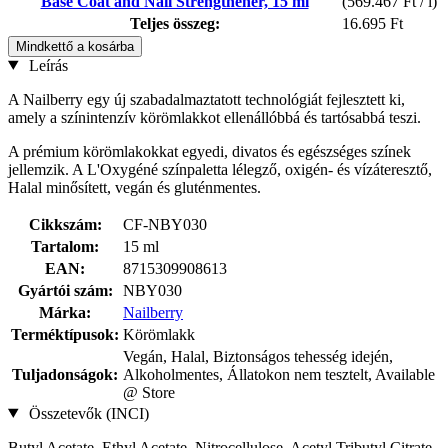
Base Coat and Nail Strengthener, 15 ml
(569.467 Ft / l)
Teljes összeg:
16.695 Ft
Mindkettő a kosárba
Leírás
A Nailberry egy új szabadalmaztatott technológiát fejlesztett ki,
amely a színintenzív körömlakkot ellenállóbbá és tartósabbá teszi.
A prémium körömlakokkat egyedi, divatos és egészséges színek
jellemzik. A L'Oxygéné színpaletta lélegző, oxigén- és vízáteresztő,
Halal minősített, vegán és gluténmentes.
Cikkszám:
CF-NBY030
Tartalom:
15 ml
EAN:
8715309908613
Gyártói szám:
NBY030
Márka:
Nailberry
Terméktípusok:
Körömlakk
Vegán, Halal, Biztonságos tehesség idején,
Tuljadonságok:
Alkoholmentes, Állatokon nem tesztelt, Available
@ Store
Összetevők (INCI)
Butyl Acetate, Ethyl Acetate, Nitrocellulose, Acetyl Tributyl Citrate,