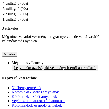
4 csillag
0
(0%)
3 csillag
0
(0%)
2 csillag
0
(0%)
1 csillag
0
(0%)
3
értékelés
Még nincs vásárlói vélemény magyar nyelven, de van 2 vásárlói
vélemény más nyelven.
Mutatás
Még nincs vélemény.
Legyen Ön az első, aki véleményt ír erről a termékről.
Népszerű kategóriák:
Nailberry termékek
Körömlakk - Vörös árnyalatok
Körömlakk - Sötét árnyalatok
Vegán körömlakkok kínálatunkban
Körömlakkok és ápoló termékek