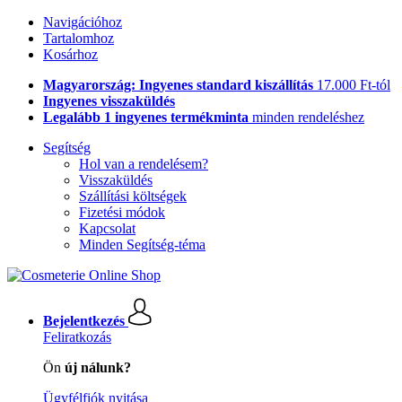
Navigációhoz
Tartalomhoz
Kosárhoz
Magyarország: Ingyenes standard kiszállítás
17.000 Ft-tól
Ingyenes visszaküldés
Legalább 1 ingyenes termékminta
minden rendeléshez
Segítség
Hol van a rendelésem?
Visszaküldés
Szállítási költségek
Fizetési módok
Kapcsolat
Minden Segítség-téma
Bejelentkezés
Feliratkozás
Ön
új nálunk?
Ügyfélfiók nyitása