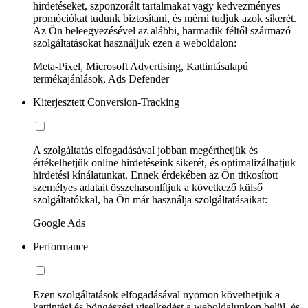
hirdetéseket, szponzorált tartalmakat vagy kedvezményes
promóciókat tudunk biztosítani, és mérni tudjuk azok sikerét.
Az Ön beleegyezésével az alábbi, harmadik féltől származó
szolgáltatásokat használjuk ezen a weboldalon:
Meta-Pixel, Microsoft Advertising, Kattintásalapú
termékajánlások, Ads Defender
Kiterjesztett Conversion-Tracking
A szolgáltatás elfogadásával jobban megérthetjük és
értékelhetjük online hirdetéseink sikerét, és optimalizálhatjuk
hirdetési kínálatunkat. Ennek érdekében az Ön titkosított
személyes adatait összehasonlítjuk a következő külső
szolgáltatókkal, ha Ön már használja szolgáltatásaikat:
Google Ads
Performance
Ezen szolgáltatások elfogadásával nyomon követhetjük a
kattintási és böngészési viselkedést a weboldalunkon belül, és