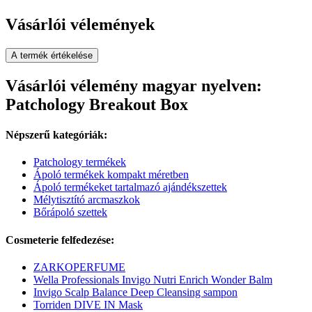
Vásárlói vélemények
A termék értékelése
Vásárlói vélemény magyar nyelven:
Patchology Breakout Box
Népszerű kategóriák:
Patchology termékek
Ápoló termékek kompakt méretben
Ápoló termékeket tartalmazó ajándékszettek
Mélytisztító arcmaszkok
Bőrápoló szettek
Cosmeterie felfedezése:
ZARKOPERFUME
Wella Professionals Invigo Nutri Enrich Wonder Balm
Invigo Scalp Balance Deep Cleansing sampon
Torriden DIVE IN Mask