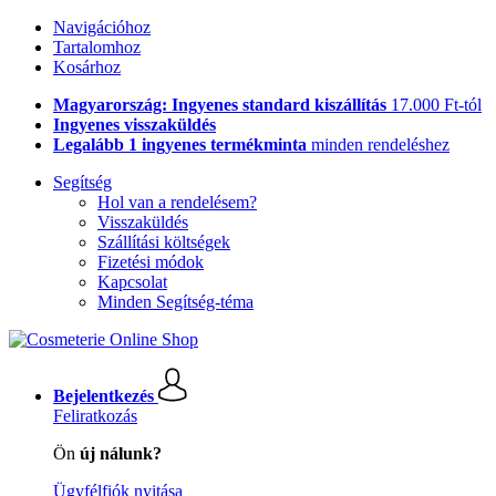
Navigációhoz
Tartalomhoz
Kosárhoz
Magyarország: Ingyenes standard kiszállítás
17.000 Ft-tól
Ingyenes visszaküldés
Legalább 1 ingyenes termékminta
minden rendeléshez
Segítség
Hol van a rendelésem?
Visszaküldés
Szállítási költségek
Fizetési módok
Kapcsolat
Minden Segítség-téma
Bejelentkezés
Feliratkozás
Ön
új nálunk?
Ügyfélfiók nyitása