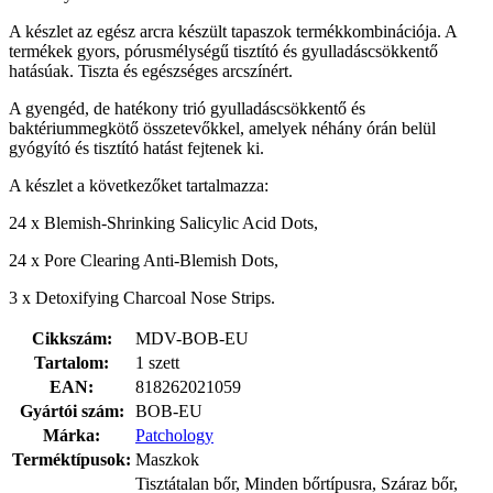
A készlet az egész arcra készült tapaszok termékkombinációja. A
termékek gyors, pórusmélységű tisztító és gyulladáscsökkentő
hatásúak. Tiszta és egészséges arcszínért.
A gyengéd, de hatékony trió gyulladáscsökkentő és
baktériummegkötő összetevőkkel, amelyek néhány órán belül
gyógyító és tisztító hatást fejtenek ki.
A készlet a következőket tartalmazza:
24 x Blemish-Shrinking Salicylic Acid Dots,
24 x Pore Clearing Anti-Blemish Dots,
3 x Detoxifying Charcoal Nose Strips.
Cikkszám:
MDV-BOB-EU
Tartalom:
1 szett
EAN:
818262021059
Gyártói szám:
BOB-EU
Márka:
Patchology
Terméktípusok:
Maszkok
Tisztátalan bőr, Minden bőrtípusra, Száraz bőr,