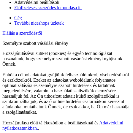
Adatvédelmi beállítások
Előfizetéses szerződés lemondása itt
Cég
További niceshops üzletek
Elállás a szerződéstől
Személyre szabott vásárlási élmény
Hozzájárulásával sütiket (cookies) és egyéb technológiákat
használunk, hogy személyre szabott vásárlási élményt nyújtsunk
Önnek.
Ebből a célból adatokat gyűjtünk felhasználóinkról, viselkedésükről
és eszközeikről. Ezeket az adatokat weboldalunk folyamatos
optimalizálására és személyre szabott hirdetések és tartalmak
megjelenítésére, valamint a használati statisztikák elemzésére
használjuk fel. Az Ön titkosított adatait külső szolgáltatókkal is
szinkronizálhatjuk, és az ő online hirdetési csatornáikon keresztül
ajánlatokat mutathatunk Önnek, de csak akkor, ha Ön már használja
a szolgáltatásaikat.
Hozzájárulása előtt tájékozódjon a beállításoknál és
Adatvédelmi
nyilatkozatunkban.
.