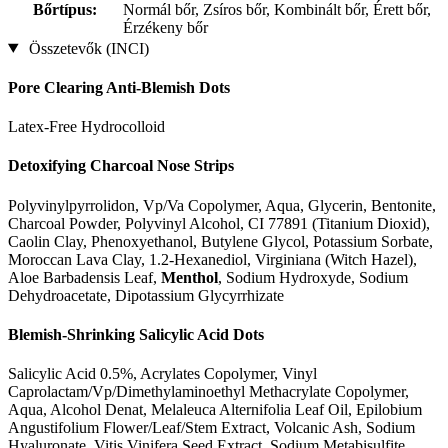
Bőrtípus:
Normál bőr, Zsíros bőr, Kombinált bőr, Érett bőr,
Érzékeny bőr
Összetevők (INCI)
Pore Clearing Anti-Blemish Dots
Latex-Free Hydrocolloid
Detoxifying Charcoal Nose Strips
Polyvinylpyrrolidon, Vp/Va Copolymer, Aqua, Glycerin, Bentonite,
Charcoal Powder, Polyvinyl Alcohol, CI 77891 (Titanium Dioxid),
Caolin Clay, Phenoxyethanol, Butylene Glycol, Potassium Sorbate,
Moroccan Lava Clay, 1.2-Hexanediol, Virginiana (Witch Hazel),
Aloe Barbadensis Leaf,
Menthol
, Sodium Hydroxyde, Sodium
Dehydroacetate, Dipotassium Glycyrrhizate
Blemish-Shrinking Salicylic Acid Dots
Salicylic Acid 0.5%, Acrylates Copolymer, Vinyl
Caprolactam/Vp/Dimethylaminoethyl Methacrylate Copolymer,
Aqua, Alcohol Denat, Melaleuca Alternifolia Leaf Oil, Epilobium
Angustifolium Flower/Leaf/Stem Extract, Volcanic Ash, Sodium
Hyaluronate, Vitis Vinifera Seed Extract, Sodium Metabisulfite,