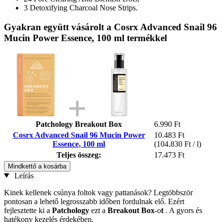
3 Detoxifying Charcoal Nose Strips.
Gyakran együtt vásárolt a Cosrx Advanced Snail 96
Mucin Power Essence, 100 ml termékkel
Patchology Breakout Box
6.990 Ft
Cosrx Advanced Snail 96 Mucin Power
10.483 Ft
Essence, 100 ml
(104.830 Ft / l)
Teljes összeg:
17.473 Ft
Mindkettő a kosárba
Leírás
Kinek kellenek csúnya foltok vagy pattanások? Legtöbbször
pontosan a lehető legrosszabb időben fordulnak elő. Ezért
fejlesztette ki a
Patchology
ezt a
Breakout
Box
-o
t
. A gyors és
hatékony kezelés érdekében.