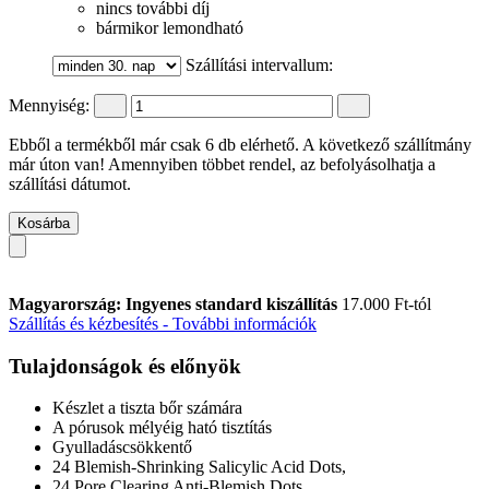
nincs további díj
bármikor lemondható
Szállítási intervallum:
Mennyiség:
Ebből a termékből már csak 6 db elérhető. A következő szállítmány
már úton van! Amennyiben többet rendel, az befolyásolhatja a
szállítási dátumot.
Kosárba
Magyarország: Ingyenes standard kiszállítás
17.000 Ft-tól
Szállítás és kézbesítés - További információk
Tulajdonságok és előnyök
Készlet a tiszta bőr számára
A pórusok mélyéig ható tisztítás
Gyulladáscsökkentő
24 Blemish-Shrinking Salicylic Acid Dots,
24 Pore Clearing Anti-Blemish Dots,