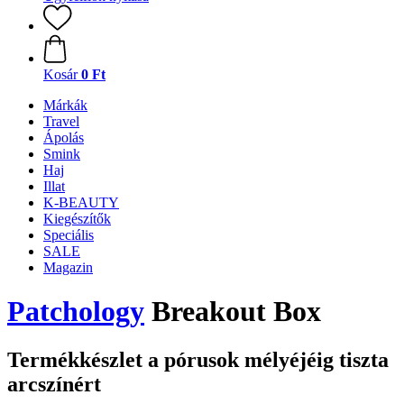
Kosár
0 Ft
Márkák
Travel
Ápolás
Smink
Haj
Illat
K-BEAUTY
Kiegészítők
Speciális
SALE
Magazin
Patchology
Breakout Box
Termékkészlet a pórusok mélyéjéig tiszta
arcszínért