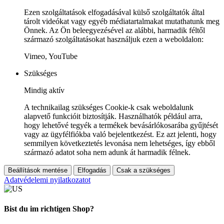
Ezen szolgáltatások elfogadásával külső szolgáltatók által
tárolt videókat vagy egyéb médiatartalmakat mutathatunk meg
Önnek. Az Ön beleegyezésével az alábbi, harmadik féltől
származó szolgáltatásokat használjuk ezen a weboldalon:
Vimeo, YouTube
Szükséges
Mindig aktív
A technikailag szükséges Cookie-k csak weboldalunk
alapvető funkcióit biztosítják. Használhatók például arra,
hogy lehetővé tegyék a termékek bevásárlókosarába gyűjtését
vagy az ügyfélfiókba való bejelentkezést. Ez azt jelenti, hogy
semmilyen következtetés levonása nem lehetséges, így ebből
származó adatot soha nem adunk át harmadik félnek.
Beállítások mentése
Elfogadás
Csak a szükséges
Adatvédelemi nyilatkozatot
Bist du im richtigen Shop?