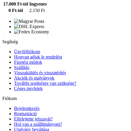
17.000 Ft-tól
Ingyenes
0 Ft-tól
2.150 Ft
Segítség
Ügyfélfiókom
Hogyan adjak le rendelést
Fizetési módok
Szállítás
Visszaküldés és visszatérítés
Akciók és utalványok
További segítségre van szüksége?
Céges ügyfelek
Fiókom
Bejelentkezés
Regisztráció
Elfelejtette jelszavát?
Hol van a szállítmányom?
Utalvány beváltása