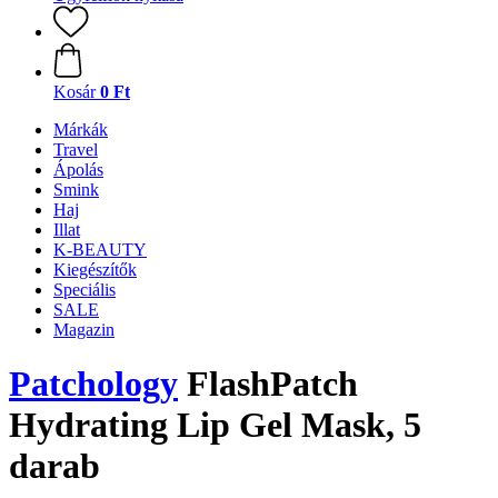
Kosár
0 Ft
Márkák
Travel
Ápolás
Smink
Haj
Illat
K-BEAUTY
Kiegészítők
Speciális
SALE
Magazin
Patchology
FlashPatch
Hydrating Lip Gel Mask, 5
darab