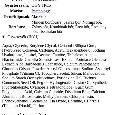
Gyártói szám:
OGY-FPL5
Márka:
Patchology
Terméktípusok:
Maszkok
Minden bőrtípusra, Száraz bőr, Normál bőr,
Bőrtípus:
Zsíros bőr, Kombinált bőr, Érett bőr, Érzékeny
bőr, Tisztátalan bőr
Összetevők (INCI)
Aqua, Glycerin, Butylene Glycol, Certaonia Siliqua Gum,
Hydrolyzed Collagen, Caffeine, Acetyl Hexapeptide-8, Sodium
Hyaluronate, Inositol, Betaine, Taurine, Trehalose, Allantoin,
Niacinamide, Camelia Sinensis Leaf Extract, Portulace Oleracea
Extract, Aloe Barbadensis Leaf Juice, Calcium Pantothenate,
Chrondus Crispus Powder, Acetyl Glucosamine, Sodium Ascorbyl
Phosphate (Vitamin C), Tocopherylacetat, Silicia, Maltodextrin,
Sodium Starch Octenylsuccinate, Pyridoxine Hcl, Ricinus
Communis Seed Oil, Peg-60 Hydrogenated Castor Oil, Synthetic
Fluorphlogopite, Cyamopsis Tetragonoloba (Guar) Gum,
Polyglutamic Acid, Calcium Chloride, Disodium Edta, Calcium
Aluminium Borosilicate, Methylparaben, Chlorphenesin,
Phenoxyethanol, Adenosine, Tin Oxide, Carmine, CI 77891
(Titanium Dioxid), Parfum