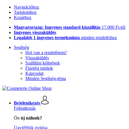
Navigációhoz
Tartalomhoz
Kosárhoz
Magyarország: Ingyenes standard kiszállítás
17.000 Ft-tól
Ingyenes visszaküldés
Legalább 1 ingyenes termékminta
minden rendeléshez
Segítség
Hol van a rendelésem?
Visszaküldés
Szállítási költségek
Fizetési módok
Kapcsolat
Minden Segítség-téma
Bejelentkezés
Feliratkozás
Ön
új nálunk?
Ügyfélfiók nyitása