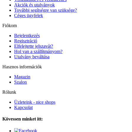
Akciók és utalványok
További segítségre van szüksége?
Céges ügyfelek
Fiókom
Bejelentkezés
Regisztráció
Elfelejtette jelszavát?
Hol van a szállítmányom?
Utalvány beváltása
Hasznos információk
Magazin
Szalon
Rólunk
Üzleteink - nice shops
Kapcsolat
Kövessen minket itt: