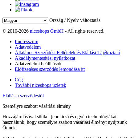
Ország / Nyelv változtatás
© 2010-2026
niceshops GmbH
- All rights reserved.
Impresszum
Adatvédelem
Általános Szerződési Feltételek és Elállási Tájékoztató
Akadálymentesítési nyilatkozat
Adatvédelmi beállítások
Előfizetéses szerződés lemondása itt
Cég
További niceshops üzletek
Elállás a szerződéstől
Személyre szabott vásárlási élmény
Hozzájárulásával sütiket (cookies) és egyéb technológiákat
használunk, hogy személyre szabott vásárlási élményt nyújtsunk
Önnek.