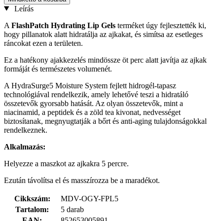
Leírás
A
FlashPatch Hydrating Lip Gels
terméket úgy fejlesztették ki,
hogy pillanatok alatt hidratálja az ajkakat, és simítsa az esetleges
ráncokat ezen a területen.
Ez a hatékony ajakkezelés mindössze öt perc alatt javítja az ajkak
formáját és természetes volumenét.
A HydraSurge5 Moisture System fejlett hidrogél-tapasz
technológiával rendelkezik, amely lehetővé teszi a hidratáló
összetevők gyorsabb hatását. Az olyan összetevők, mint a
niacinamid, a peptidek és a zöld tea kivonat, nedvességet
biztosítanak, megnyugtatják a bőrt és anti-aging tulajdonságokkal
rendelkeznek.
Alkalmazás:
Helyezze a maszkot az ajkakra 5 percre.
Ezután távolítsa el és masszírozza be a maradékot.
Cikkszám:
MDV-OGY-FPL5
Tartalom:
5 darab
EAN:
852653005891