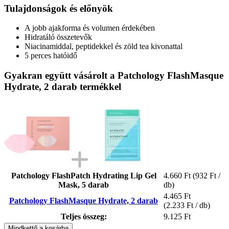
Tulajdonságok és előnyök
A jobb ajakforma és volumen érdekében
Hidratáló összetevők
Niacinamiddal, peptidekkel és zöld tea kivonattal
5 perces hatóidő
Gyakran együtt vásárolt a Patchology FlashMasque
Hydrate, 2 darab termékkel
Patchology FlashPatch Hydrating Lip Gel
4.660 Ft
(932 Ft /
Mask, 5 darab
db)
4.465 Ft
Patchology FlashMasque Hydrate, 2 darab
(2.233 Ft / db)
Teljes összeg:
9.125 Ft
Mindkettő a kosárba