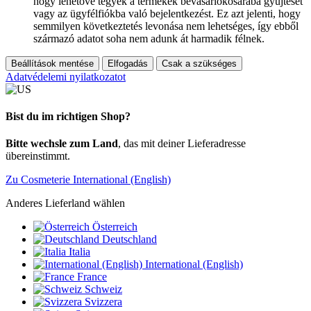
hogy lehetővé tegyék a termékek bevásárlókosarába gyűjtését
vagy az ügyfélfiókba való bejelentkezést. Ez azt jelenti, hogy
semmilyen következtetés levonása nem lehetséges, így ebből
származó adatot soha nem adunk át harmadik félnek.
Beállítások mentése
Elfogadás
Csak a szükséges
Adatvédelemi nyilatkozatot
Bist du im richtigen Shop?
Bitte wechsle zum Land
, das mit deiner Lieferadresse
übereinstimmt.
Zu Cosmeterie International (English)
Anderes Lieferland wählen
Österreich
Deutschland
Italia
International (English)
France
Schweiz
Svizzera