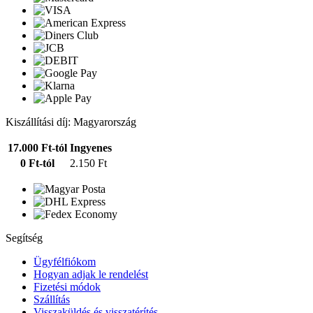
Kiszállítási díj: Magyarország
17.000 Ft-tól
Ingyenes
0 Ft-tól
2.150 Ft
Segítség
Ügyfélfiókom
Hogyan adjak le rendelést
Fizetési módok
Szállítás
Visszaküldés és visszatérítés