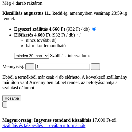
Még 4 darab raktáron
Kiszállítás augusztus 11., kedd
-ig, amennyiben
vasárnap 23:59-ig
rendel.
Egyszeri szállítás
4.660 Ft
(932 Ft / db)
Előfizetés
4.660 Ft
(932 Ft / db)
nincs további díj
bármikor lemondható
Szállítási intervallum:
Mennyiség:
Ebből a termékből már csak 4 db elérhető. A következő szállítmány
már úton van! Amennyiben többet rendel, az befolyásolhatja a
szállítási dátumot.
Kosárba
Magyarország: Ingyenes standard kiszállítás
17.000 Ft-tól
Szállítás és kézbesítés - További információk