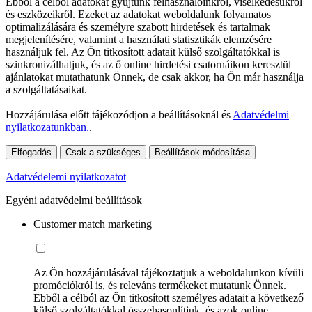
Ebből a célból adatokat gyűjtünk felhasználóinkról, viselkedésükről
és eszközeikről. Ezeket az adatokat weboldalunk folyamatos
optimalizálására és személyre szabott hirdetések és tartalmak
megjelenítésére, valamint a használati statisztikák elemzésére
használjuk fel. Az Ön titkosított adatait külső szolgáltatókkal is
szinkronizálhatjuk, és az ő online hirdetési csatornáikon keresztül
ajánlatokat mutathatunk Önnek, de csak akkor, ha Ön már használja
a szolgáltatásaikat.
Hozzájárulása előtt tájékozódjon a beállításoknál és
Adatvédelmi
nyilatkozatunkban.
.
Elfogadás
Csak a szükséges
Beállítások módosítása
Adatvédelemi nyilatkozatot
Egyéni adatvédelmi beállítások
Customer match marketing
Az Ön hozzájárulásával tájékoztatjuk a weboldalunkon kívüli
promóciókról is, és releváns termékeket mutatunk Önnek.
Ebből a célból az Ön titkosított személyes adatait a következő
külső szolgáltatókkal összehasonlítjuk, és azok online