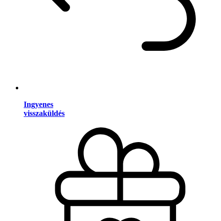
Ingyenes
visszaküldés