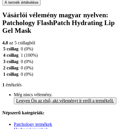
A termék értékelése
Vásárlói vélemény magyar nyelven:
Patchology FlashPatch Hydrating Lip
Gel Mask
4,0
az 5 csillagból
5 csillag
0
(0%)
4 csillag
1
(100%)
3 csillag
0
(0%)
2 csillag
0
(0%)
1 csillag
0
(0%)
1
értékelés
Még nincs vélemény.
Legyen Ön az első, aki véleményt ír erről a termékről.
Népszerű kategóriák:
Patchology termékek