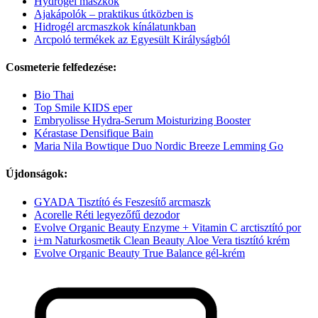
Hydrogel maszkok
Ajakápolók – praktikus útközben is
Hidrogél arcmaszkok kínálatunkban
Arcpoló termékek az Egyesült Királyságból
Cosmeterie felfedezése:
Bio Thai
Top Smile KIDS eper
Embryolisse Hydra-Serum Moisturizing Booster
Kérastase Densifique Bain
Maria Nila Bowtique Duo Nordic Breeze Lemming Go
Újdonságok:
GYADA Tisztító és Feszesítő arcmaszk
Acorelle Réti legyezőfű dezodor
Evolve Organic Beauty Enzyme + Vitamin C arctisztító por
i+m Naturkosmetik Clean Beauty Aloe Vera tisztító krém
Evolve Organic Beauty True Balance gél-krém