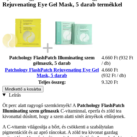
Rejuvenating Eye Gel Mask, 5 darab termékkel
Patchology FlashPatch Illuminating szem
4.660 Ft
(932 Ft
gélmaszk, 5 darab
/ db)
Patchology FlashPatch Rejuvenating Eye Gel
4.660 Ft
Mask, 5 darab
(932 Ft / db)
Teljes összeg:
9.320 Ft
Mindkettő a kosárba
Leírás
Öt perc alatt ragyogó szemkörnyék! A
Patchology FlashPatch
Illuminating szem gélmaszk
C-vitaminnal, eperfa és zöld tea
kivonattal dúsított, hogy a szem alatti sötét árnyékok eltűnjenek.
A C-vitamin világosítja a bőrt, és csökkenti a szabálytalan
pigmentációt és az apró ráncokat. A zöld tea kivonat gazdag