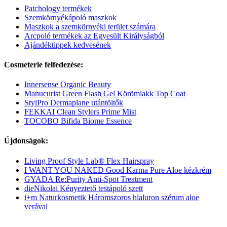
Patchology termékek
Szemkörnyékápoló maszkok
Maszkok a szemkörnyéki terület számára
Arcpoló termékek az Egyesült Királyságból
Ajándéktippek kedvesének
Cosmeterie felfedezése:
Innersense Organic Beauty
Manucurist Green Flash Gel Körömlakk Top Coat
StylPro Dermaplane utántöltők
FEKKAI Clean Stylers Prime Mist
TOCOBO Bifida Biome Essence
Újdonságok:
Living Proof Style Lab® Flex Hairspray
I WANT YOU NAKED Good Karma Pure Aloe kézkrém
GYADA Re:Purity Anti-Spot Treatment
dieNikolai Kényeztető testápoló szett
i+m Naturkosmetik Háromszoros hialuron szérum aloe
verával