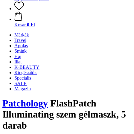
Kosár
0 Ft
Márkák
Travel
Ápolás
Smink
Haj
Illat
K-BEAUTY
Kiegészítők
Speciális
SALE
Magazin
Patchology
FlashPatch
Illuminating szem gélmaszk, 5
darab