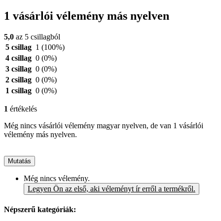
1 vásárlói vélemény más nyelven
5,0
az 5 csillagból
5 csillag
1
(100%)
4 csillag
0
(0%)
3 csillag
0
(0%)
2 csillag
0
(0%)
1 csillag
0
(0%)
1
értékelés
Még nincs vásárlói vélemény magyar nyelven, de van 1 vásárlói
vélemény más nyelven.
Mutatás
Még nincs vélemény.
Legyen Ön az első, aki véleményt ír erről a termékről.
Népszerű kategóriák: