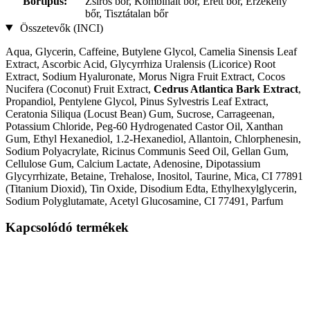
Bőrtípus:
Zsíros bőr, Kombinált bőr, Érett bőr, Érzékeny
bőr, Tisztátalan bőr
Összetevők (INCI)
Aqua, Glycerin, Caffeine, Butylene Glycol, Camelia Sinensis Leaf
Extract, Ascorbic Acid, Glycyrrhiza Uralensis (Licorice) Root
Extract, Sodium Hyaluronate, Morus Nigra Fruit Extract, Cocos
Nucifera (Coconut) Fruit Extract,
Cedrus Atlantica Bark Extract
,
Propandiol, Pentylene Glycol, Pinus Sylvestris Leaf Extract,
Ceratonia Siliqua (Locust Bean) Gum, Sucrose, Carrageenan,
Potassium Chloride, Peg-60 Hydrogenated Castor Oil, Xanthan
Gum, Ethyl Hexanediol, 1.2-Hexanediol, Allantoin, Chlorphenesin,
Sodium Polyacrylate, Ricinus Communis Seed Oil, Gellan Gum,
Cellulose Gum, Calcium Lactate, Adenosine, Dipotassium
Glycyrrhizate, Betaine, Trehalose, Inositol, Taurine, Mica, CI 77891
(Titanium Dioxid), Tin Oxide, Disodium Edta, Ethylhexylglycerin,
Sodium Polyglutamate, Acetyl Glucosamine, CI 77491, Parfum
Kapcsolódó termékek