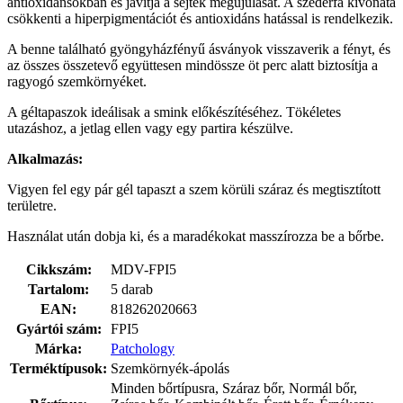
antioxidánsokban és javítja a sejtek megújulását. A szederfa kivonata
csökkenti a hiperpigmentációt és antioxidáns hatással is rendelkezik.
A benne található gyöngyházfényű ásványok visszaverik a fényt, és
az összes összetevő együttesen mindössze öt perc alatt biztosítja a
ragyogó szemkörnyéket.
A géltapaszok ideálisak a smink előkészítéséhez. Tökéletes
utazáshoz, a jetlag ellen vagy egy partira készülve.
Alkalmazás:
Vigyen fel egy pár gél tapaszt a szem körüli száraz és megtisztított
területre.
Használat után dobja ki, és a maradékokat masszírozza be a bőrbe.
Cikkszám:
MDV-FPI5
Tartalom:
5 darab
EAN:
818262020663
Gyártói szám:
FPI5
Márka:
Patchology
Terméktípusok:
Szemkörnyék-ápolás
Minden bőrtípusra, Száraz bőr, Normál bőr,