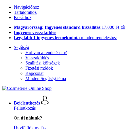
Navigációhoz
Tartalomhoz
Kosárhoz
Magyarország: Ingyenes standard kiszállítás
17.000 Ft-tól
Ingyenes visszaküldés
Legalább 1 ingyenes termékminta
minden rendeléshez
Segítség
Hol van a rendelésem?
Visszaküldés
Szállítási költségek
Fizetési módok
Kapcsolat
Minden Segítség-téma
Bejelentkezés
Feliratkozás
Ön
új nálunk?
Ügyfélfiók nyitása