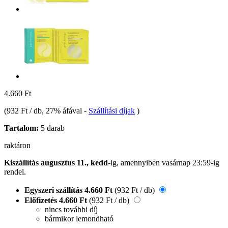
4.660 Ft
(
932 Ft / db
, 27% áfával
-
Szállítási díjak
)
Tartalom:
5 darab
raktáron
Kiszállítás augusztus 11., kedd
-ig, amennyiben
vasárnap 23:59-ig
rendel.
Egyszeri szállítás
4.660 Ft
(932 Ft / db)
Előfizetés
4.660 Ft
(932 Ft / db)
nincs további díj
bármikor lemondható