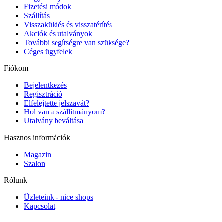
Fizetési módok
Szállítás
Visszaküldés és visszatérítés
Akciók és utalványok
További segítségre van szüksége?
Céges ügyfelek
Fiókom
Bejelentkezés
Regisztráció
Elfelejtette jelszavát?
Hol van a szállítmányom?
Utalvány beváltása
Hasznos információk
Magazin
Szalon
Rólunk
Üzleteink - nice shops
Kapcsolat