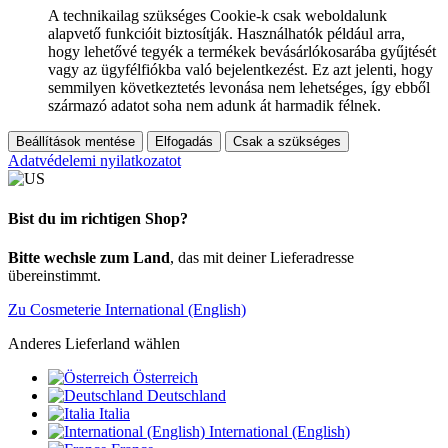
A technikailag szükséges Cookie-k csak weboldalunk
alapvető funkcióit biztosítják. Használhatók például arra,
hogy lehetővé tegyék a termékek bevásárlókosarába gyűjtését
vagy az ügyfélfiókba való bejelentkezést. Ez azt jelenti, hogy
semmilyen következtetés levonása nem lehetséges, így ebből
származó adatot soha nem adunk át harmadik félnek.
Beállítások mentése
Elfogadás
Csak a szükséges
Adatvédelemi nyilatkozatot
Bist du im richtigen Shop?
Bitte wechsle zum Land
, das mit deiner Lieferadresse
übereinstimmt.
Zu Cosmeterie International (English)
Anderes Lieferland wählen
Österreich
Deutschland
Italia
International (English)