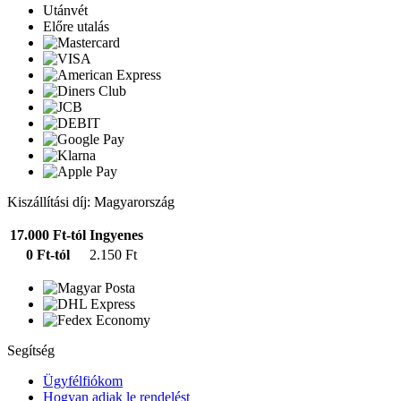
Utánvét
Előre utalás
Kiszállítási díj: Magyarország
17.000 Ft-tól
Ingyenes
0 Ft-tól
2.150 Ft
Segítség
Ügyfélfiókom
Hogyan adjak le rendelést