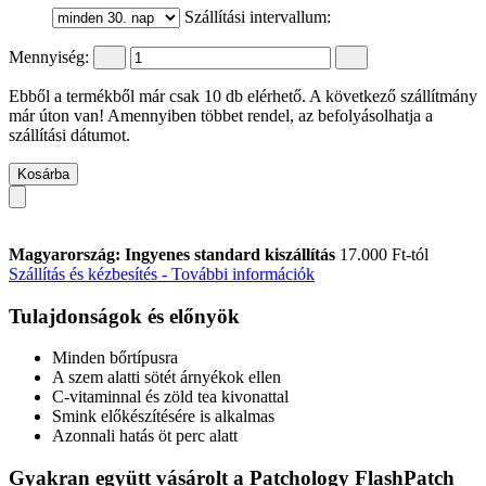
Szállítási intervallum:
Mennyiség:
Ebből a termékből már csak 10 db elérhető. A következő szállítmány
már úton van! Amennyiben többet rendel, az befolyásolhatja a
szállítási dátumot.
Kosárba
Magyarország: Ingyenes standard kiszállítás
17.000 Ft-tól
Szállítás és kézbesítés - További információk
Tulajdonságok és előnyök
Minden bőrtípusra
A szem alatti sötét árnyékok ellen
C-vitaminnal és zöld tea kivonattal
Smink előkészítésére is alkalmas
Azonnali hatás öt perc alatt
Gyakran együtt vásárolt a Patchology FlashPatch