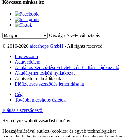
Kövessen minket itt:
Ország / Nyelv változtatás
© 2010-2026
niceshops GmbH
- All rights reserved.
Impresszum
Adatvédelem
Általános Szerződési Feltételek és Elállási Tájékoztató
Akadálymentesítési nyilatkozat
Adatvédelmi beállítások
Előfizetéses szerződés lemondása itt
Cég
További niceshops üzletek
Elállás a szerződéstől
Személyre szabott vásárlási élmény
Hozzájárulásával sütiket (cookies) és egyéb technológiákat
használunk, hogy személyre szabott vásárlási élményt nyújtsunk