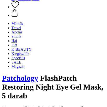
Márkák
Travel
Ápolás
Smink
Haj
Illat
K-BEAUTY
Kiegészítők
Speciális
SALE
Magazin
Patchology
FlashPatch
Restoring Night Eye Gel Mask,
5 darab