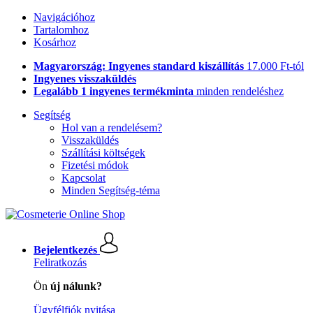
Navigációhoz
Tartalomhoz
Kosárhoz
Magyarország: Ingyenes standard kiszállítás
17.000 Ft-tól
Ingyenes visszaküldés
Legalább 1 ingyenes termékminta
minden rendeléshez
Segítség
Hol van a rendelésem?
Visszaküldés
Szállítási költségek
Fizetési módok
Kapcsolat
Minden Segítség-téma
Bejelentkezés
Feliratkozás
Ön
új nálunk?
Ügyfélfiók nyitása