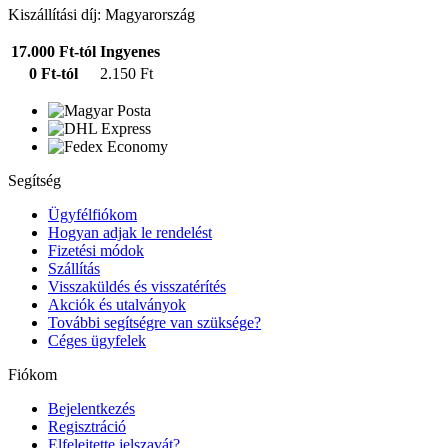
Kiszállítási díj: Magyarország
17.000 Ft-tól
Ingyenes
0 Ft-tól
2.150 Ft
Segítség
Ügyfélfiókom
Hogyan adjak le rendelést
Fizetési módok
Szállítás
Visszaküldés és visszatérítés
Akciók és utalványok
További segítségre van szüksége?
Céges ügyfelek
Fiókom
Bejelentkezés
Regisztráció
Elfelejtette jelszavát?