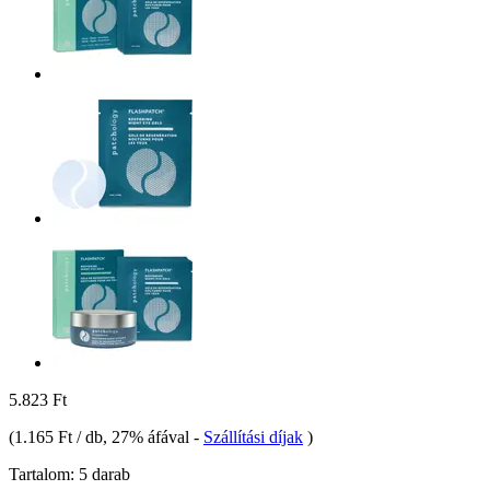
5.823 Ft
(
1.165 Ft / db
, 27% áfával
-
Szállítási díjak
)
Tartalom:
5 darab