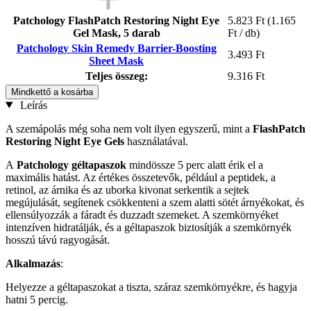
Patchology FlashPatch Restoring Night Eye
5.823 Ft
(1.165
Gel Mask, 5 darab
Ft / db)
Patchology Skin Remedy Barrier-Boosting
3.493 Ft
Sheet Mask
Teljes összeg:
9.316 Ft
Mindkettő a kosárba
Leírás
A szemápolás még soha nem volt ilyen egyszerű, mint a
FlashPatch
Restoring
Night Eye Gels
használatával.
A
Patchology géltapaszok
mindössze 5 perc alatt érik el a
maximális hatást. Az értékes összetevők, például a peptidek, a
retinol, az árnika és az uborka kivonat serkentik a sejtek
megújulását, segítenek csökkenteni a szem alatti sötét árnyékokat, és
ellensúlyozzák a fáradt és duzzadt szemeket. A szemkörnyéket
intenzíven hidratálják, és a géltapaszok biztosítják a szemkörnyék
hosszú távú ragyogását.
Alkalmazás
:
Helyezze a géltapaszokat a tiszta, száraz szemkörnyékre, és hagyja
hatni 5 percig.