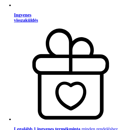
Ingyenes
visszaküldés
Legalább 1 ingyenes termékminta
minden rendeléshez