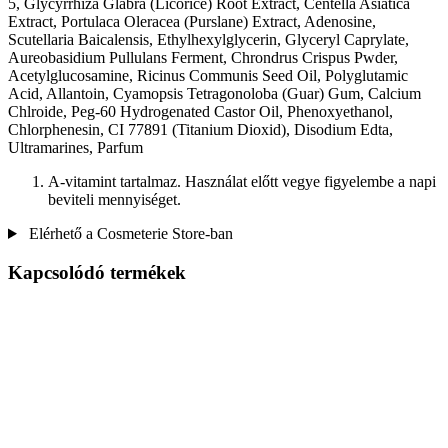
5, Glycyrrhiza Glabra (Licorice) Root Extract, Centella Asiatica
Extract, Portulaca Oleracea (Purslane) Extract, Adenosine,
Scutellaria Baicalensis, Ethylhexylglycerin, Glyceryl Caprylate,
Aureobasidium Pullulans Ferment, Chrondrus Crispus Pwder,
Acetylglucosamine, Ricinus Communis Seed Oil, Polyglutamic
Acid, Allantoin, Cyamopsis Tetragonoloba (Guar) Gum, Calcium
Chlroide, Peg-60 Hydrogenated Castor Oil, Phenoxyethanol,
Chlorphenesin, CI 77891 (Titanium Dioxid), Disodium Edta,
Ultramarines, Parfum
A-vitamint tartalmaz. Használat előtt vegye figyelembe a napi
beviteli mennyiséget.
Elérhető a Cosmeterie Store-ban
Kapcsolódó termékek