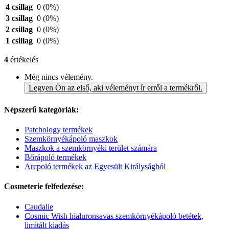
4 csillag
0
(0%)
3 csillag
0
(0%)
2 csillag
0
(0%)
1 csillag
0
(0%)
4
értékelés
Még nincs vélemény.
Legyen Ön az első, aki véleményt ír erről a termékről.
Népszerű kategóriák:
Patchology termékek
Szemkörnyékápoló maszkok
Maszkok a szemkörnyéki terület számára
Bőrápoló termékek
Arcpoló termékek az Egyesült Királyságból
Cosmeterie felfedezése:
Caudalie
Cosmic Wish hialuronsavas szemkörnyékápoló betétek,
limitált kiadás