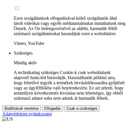
Ezen szolgáltatások elfogadásával külső szolgáltatók által
tárolt videókat vagy egyéb médiatartalmakat mutathatunk meg
Önnek. Az Ön beleegyezésével az alábbi, harmadik féltől
származó szolgáltatásokat használjuk ezen a weboldalon:
Vimeo, YouTube
Szükséges
Mindig aktív
A technikailag szükséges Cookie-k csak weboldalunk
alapvető funkcióit biztosítják. Használhatók például arra,
hogy lehetővé tegyék a termékek bevásárlókosarába gyűjtését
vagy az ügyfélfiókba való bejelentkezést. Ez azt jelenti, hogy
semmilyen következtetés levonása nem lehetséges, így ebből
származó adatot soha nem adunk át harmadik félnek.
Beállítások mentése
Elfogadás
Csak a szükséges
Adatvédelemi nyilatkozatot