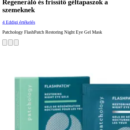
Regeneráló és frissítő géltapaszok a
szemeknek
4 Eddigi értékelés
Patchology FlashPatch Restoring Night Eye Gel Mask