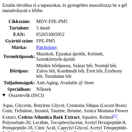
Ezután távolítsa el a tapaszokat, és gyengéden masszírozza be a gél
maradványait a bőrbe.
Cikkszám:
MDV-FPE-PM5
Tartalom:
5 darab
EAN:
852653005952
Gyártói szám:
FPE-PM5
Márka:
Patchology
Maszkok, Éjszakai ápolók, Krémek,
Terméktípusok:
Szemkörnyék-ápolás
Minden bőrtípusra, Száraz bőr, Normál bőr,
Bőrtípus:
Zsíros bőr, Kombinált bőr, Érett bőr, Érzékeny
bőr, Tisztátalan bőr
Tuljadonságok:
Anti-Aging, Available @ Store
Speciálisan:
Nőknek
Összetevők (INCI)
Aqua, Glycerin, Butylene Glycol, Ceratonia Siliqua (Locust Bean)
Gum, Trehalose, Inositol, Taurine, Betaine, Arnica Montana Flower
[1]
Extract,
Cedrus Atlantica Bark Extract
, Squalen, Retinol
,
Polysorbate-20, Lecithin, Tocopherylacetat, Acetyl Hexapeptide-8,
Pentapeptide-18, Citric Acid, Caprylyl Glycol, Acetyl Tetrapeptide-