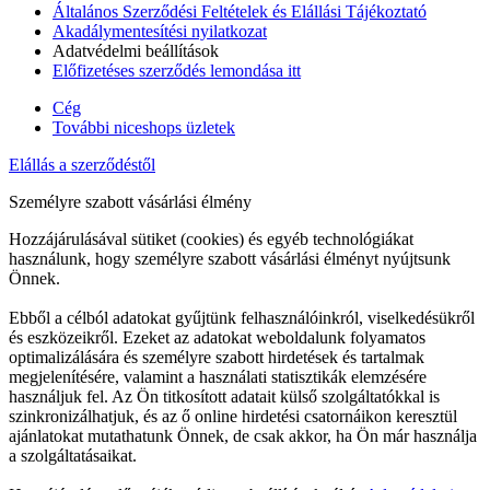
Általános Szerződési Feltételek és Elállási Tájékoztató
Akadálymentesítési nyilatkozat
Adatvédelmi beállítások
Előfizetéses szerződés lemondása itt
Cég
További niceshops üzletek
Elállás a szerződéstől
Személyre szabott vásárlási élmény
Hozzájárulásával sütiket (cookies) és egyéb technológiákat
használunk, hogy személyre szabott vásárlási élményt nyújtsunk
Önnek.
Ebből a célból adatokat gyűjtünk felhasználóinkról, viselkedésükről
és eszközeikről. Ezeket az adatokat weboldalunk folyamatos
optimalizálására és személyre szabott hirdetések és tartalmak
megjelenítésére, valamint a használati statisztikák elemzésére
használjuk fel. Az Ön titkosított adatait külső szolgáltatókkal is
szinkronizálhatjuk, és az ő online hirdetési csatornáikon keresztül
ajánlatokat mutathatunk Önnek, de csak akkor, ha Ön már használja
a szolgáltatásaikat.