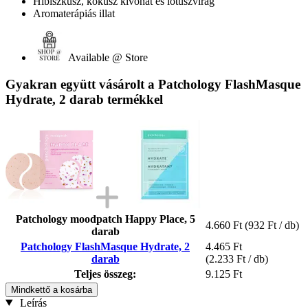
Hibiszkusz, kókusz kivonat és lótuszvirág
Aromaterápiás illat
Available @ Store
Gyakran együtt vásárolt a Patchology FlashMasque
Hydrate, 2 darab termékkel
Patchology moodpatch Happy Place, 5
4.660 Ft
(932 Ft / db)
darab
Patchology FlashMasque Hydrate, 2
4.465 Ft
darab
(2.233 Ft / db)
Teljes összeg:
9.125 Ft
Mindkettő a kosárba
Leírás