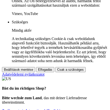
Önnek. Az Ön beleegyezésével az alábbi, harmadik féltől
származó szolgáltatásokat használjuk ezen a weboldalon:
Vimeo, YouTube
Szükséges
Mindig aktív
A technikailag szükséges Cookie-k csak weboldalunk
alapvető funkcióit biztosítják. Használhatók például arra,
hogy lehetővé tegyék a termékek bevásárlókosarába gyűjtését
vagy az ügyfélfiókba való bejelentkezést. Ez azt jelenti, hogy
semmilyen következtetés levonása nem lehetséges, így ebből
származó adatot soha nem adunk át harmadik félnek.
Beállítások mentése
Elfogadás
Csak a szükséges
Adatvédelemi nyilatkozatot
Bist du im richtigen Shop?
Bitte wechsle zum Land
, das mit deiner Lieferadresse
übereinstimmt.