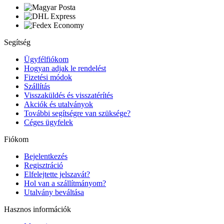
Segítség
Ügyfélfiókom
Hogyan adjak le rendelést
Fizetési módok
Szállítás
Visszaküldés és visszatérítés
Akciók és utalványok
További segítségre van szüksége?
Céges ügyfelek
Fiókom
Bejelentkezés
Regisztráció
Elfelejtette jelszavát?
Hol van a szállítmányom?
Utalvány beváltása
Hasznos információk