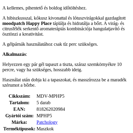
A kellemes, pihentető és boldog időtöltéshez.
A hibiszkusszal, kókusz kivonattal és lótuszvirágokkal gazdagított
moodpatch
Happy Place
táplálja és hidratálja a bőrt. A virág- és
citrusfélék serkentő aromaterápiás kombinációja hangulatjavító és
ösztönzi a kreativitást.
A gélpárnák használatához csak tíz perc szükséges.
Alkalmazás
:
Helyezzen egy pár gél tapaszt a tiszta, száraz szemkörnyékre 10
percre, vagy ha szükséges, hosszabb ideig.
Használat után dobja ki a tapaszokat, és masszírozza be a maradék
szérumot a bőrbe.
Cikkszám:
MDV-MPHP5
Tartalom:
5 darab
EAN:
818262020984
Gyártói szám:
MPHP5
Márka:
Patchology
Terméktípusok:
Maszkok