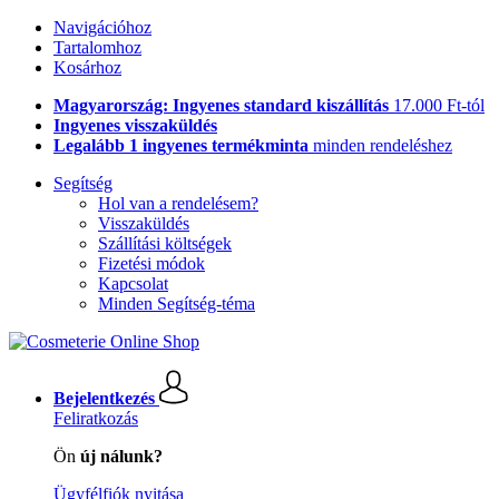
Navigációhoz
Tartalomhoz
Kosárhoz
Magyarország: Ingyenes standard kiszállítás
17.000 Ft-tól
Ingyenes visszaküldés
Legalább 1 ingyenes termékminta
minden rendeléshez
Segítség
Hol van a rendelésem?
Visszaküldés
Szállítási költségek
Fizetési módok
Kapcsolat
Minden Segítség-téma
Bejelentkezés
Feliratkozás
Ön
új nálunk?
Ügyfélfiók nyitása