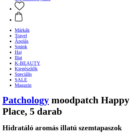
Márkák
Travel
Ápolás
Smink
Haj
Illat
K-BEAUTY
Kiegészítők
Speciális
SALE
Magazin
Patchology
moodpatch Happy
Place, 5 darab
Hidratáló aromás illatú szemtapaszok