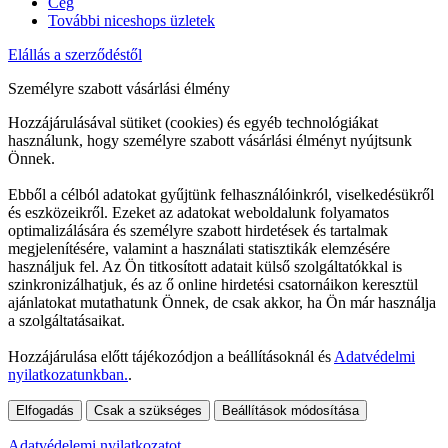
Cég
További niceshops üzletek
Elállás a szerződéstől
Személyre szabott vásárlási élmény
Hozzájárulásával sütiket (cookies) és egyéb technológiákat
használunk, hogy személyre szabott vásárlási élményt nyújtsunk
Önnek.
Ebből a célból adatokat gyűjtünk felhasználóinkról, viselkedésükről
és eszközeikről. Ezeket az adatokat weboldalunk folyamatos
optimalizálására és személyre szabott hirdetések és tartalmak
megjelenítésére, valamint a használati statisztikák elemzésére
használjuk fel. Az Ön titkosított adatait külső szolgáltatókkal is
szinkronizálhatjuk, és az ő online hirdetési csatornáikon keresztül
ajánlatokat mutathatunk Önnek, de csak akkor, ha Ön már használja
a szolgáltatásaikat.
Hozzájárulása előtt tájékozódjon a beállításoknál és
Adatvédelmi
nyilatkozatunkban.
.
Elfogadás
Csak a szükséges
Beállítások módosítása
Adatvédelemi nyilatkozatot