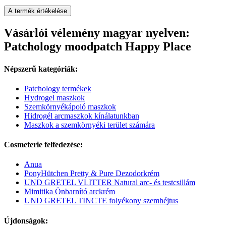
A termék értékelése
Vásárlói vélemény magyar nyelven:
Patchology moodpatch Happy Place
Népszerű kategóriák:
Patchology termékek
Hydrogel maszkok
Szemkörnyékápoló maszkok
Hidrogél arcmaszkok kínálatunkban
Maszkok a szemkörnyéki terület számára
Cosmeterie felfedezése:
Anua
PonyHütchen Pretty & Pure Dezodorkrém
UND GRETEL VLITTER Natural arc- és testcsillám
Mimitika Önbarnító arckrém
UND GRETEL TINCTE folyékony szemhéjtus
Újdonságok: