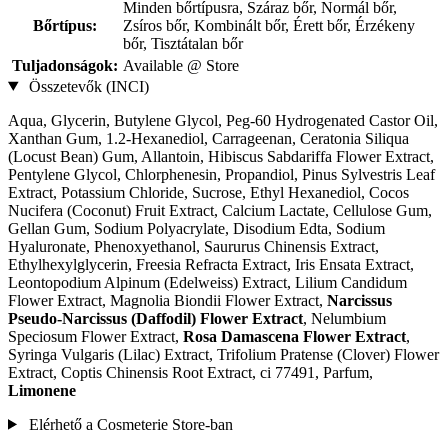
Minden bőrtípusra, Száraz bőr, Normál bőr,
Bőrtípus:
Zsíros bőr, Kombinált bőr, Érett bőr, Érzékeny
bőr, Tisztátalan bőr
Tuljadonságok:
Available @ Store
Összetevők (INCI)
Aqua, Glycerin, Butylene Glycol, Peg-60 Hydrogenated Castor Oil,
Xanthan Gum, 1.2-Hexanediol, Carrageenan, Ceratonia Siliqua
(Locust Bean) Gum, Allantoin, Hibiscus Sabdariffa Flower Extract,
Pentylene Glycol, Chlorphenesin, Propandiol, Pinus Sylvestris Leaf
Extract, Potassium Chloride, Sucrose, Ethyl Hexanediol, Cocos
Nucifera (Coconut) Fruit Extract, Calcium Lactate, Cellulose Gum,
Gellan Gum, Sodium Polyacrylate, Disodium Edta, Sodium
Hyaluronate, Phenoxyethanol, Saururus Chinensis Extract,
Ethylhexylglycerin, Freesia Refracta Extract, Iris Ensata Extract,
Leontopodium Alpinum (Edelweiss) Extract, Lilium Candidum
Flower Extract, Magnolia Biondii Flower Extract,
Narcissus
Pseudo-Narcissus (Daffodil) Flower Extract
, Nelumbium
Speciosum Flower Extract,
Rosa Damascena Flower Extract
,
Syringa Vulgaris (Lilac) Extract, Trifolium Pratense (Clover) Flower
Extract, Coptis Chinensis Root Extract, ci 77491, Parfum,
Limonene
Elérhető a Cosmeterie Store-ban