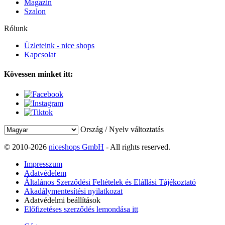
Magazin
Szalon
Rólunk
Üzleteink - nice shops
Kapcsolat
Kövessen minket itt:
Ország / Nyelv változtatás
© 2010-2026
niceshops GmbH
- All rights reserved.
Impresszum
Adatvédelem
Általános Szerződési Feltételek és Elállási Tájékoztató
Akadálymentesítési nyilatkozat
Adatvédelmi beállítások
Előfizetéses szerződés lemondása itt