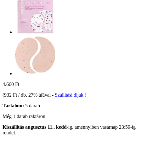
4.660 Ft
(
932 Ft / db
, 27% áfával
-
Szállítási díjak
)
Tartalom:
5 darab
Még 1 darab raktáron
Kiszállítás augusztus 11., kedd
-ig, amennyiben
vasárnap 23:59-ig
rendel.