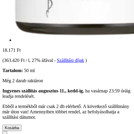
18.171 Ft
(
363.420 Ft / l
, 27% áfával
-
Szállítási díjak
)
Tartalom:
50 ml
Még 2 darab raktáron
Ingyenes szállítás augusztus 11., kedd-ig
, ha
vasárnap 23:59 óráig
leadja rendelését.
Ebből a termékből már csak 2 db elérhető. A következő szállítmány
már úton van! Amennyiben többet rendel, az befolyásolhatja a
szállítási dátumot.
Kosárba