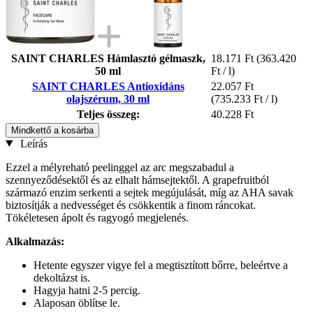
SAINT CHARLES Hámlasztó gélmaszk,
18.171 Ft
(363.420
50 ml
Ft / l)
SAINT CHARLES Antioxidáns
22.057 Ft
olajszérum, 30 ml
(735.233 Ft / l)
Teljes összeg:
40.228 Ft
Mindkettő a kosárba
Leírás
Ezzel a mélyreható peelinggel az arc megszabadul a
szennyeződésektől és az elhalt hámsejtektől. A grapefruitból
származó enzim serkenti a sejtek megújulását, míg az AHA savak
biztosítják a nedvességet és csökkentik a finom ráncokat.
Tökéletesen ápolt és ragyogó megjelenés.
Alkalmazás:
Hetente egyszer vigye fel a megtisztított bőrre, beleértve a
dekoltázst is.
Hagyja hatni 2-5 percig.
Alaposan öblítse le.