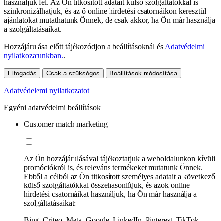
használjuk fel. Az Ön titkosított adatait külső szolgáltatókkal is
szinkronizálhatjuk, és az ő online hirdetési csatornáikon keresztül
ajánlatokat mutathatunk Önnek, de csak akkor, ha Ön már használja
a szolgáltatásaikat.
Hozzájárulása előtt tájékozódjon a beállításoknál és
Adatvédelmi
nyilatkozatunkban.
.
Elfogadás
Csak a szükséges
Beállítások módosítása
Adatvédelemi nyilatkozatot
Egyéni adatvédelmi beállítások
Customer match marketing
Az Ön hozzájárulásával tájékoztatjuk a weboldalunkon kívüli
promóciókról is, és releváns termékeket mutatunk Önnek.
Ebből a célból az Ön titkosított személyes adatait a következő
külső szolgáltatókkal összehasonlítjuk, és azok online
hirdetési csatornáikat használjuk, ha Ön már használja a
szolgáltatásaikat:
Bing, Criteo, Meta, Google, LinkedIn, Pinterest, TikTok