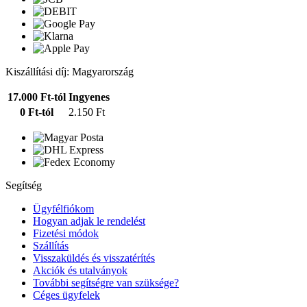
Kiszállítási díj: Magyarország
17.000 Ft-tól
Ingyenes
0 Ft-tól
2.150 Ft
Segítség
Ügyfélfiókom
Hogyan adjak le rendelést
Fizetési módok
Szállítás
Visszaküldés és visszatérítés
Akciók és utalványok
További segítségre van szüksége?
Céges ügyfelek