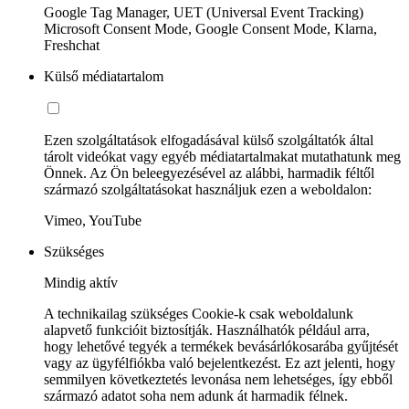
Google Tag Manager, UET (Universal Event Tracking)
Microsoft Consent Mode, Google Consent Mode, Klarna,
Freshchat
Külső médiatartalom
Ezen szolgáltatások elfogadásával külső szolgáltatók által
tárolt videókat vagy egyéb médiatartalmakat mutathatunk meg
Önnek. Az Ön beleegyezésével az alábbi, harmadik féltől
származó szolgáltatásokat használjuk ezen a weboldalon:
Vimeo, YouTube
Szükséges
Mindig aktív
A technikailag szükséges Cookie-k csak weboldalunk
alapvető funkcióit biztosítják. Használhatók például arra,
hogy lehetővé tegyék a termékek bevásárlókosarába gyűjtését
vagy az ügyfélfiókba való bejelentkezést. Ez azt jelenti, hogy
semmilyen következtetés levonása nem lehetséges, így ebből
származó adatot soha nem adunk át harmadik félnek.