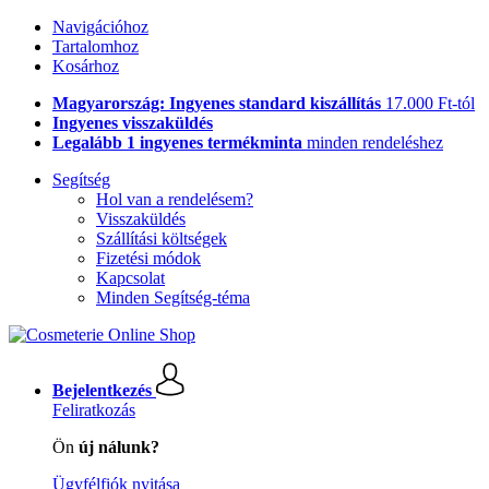
Navigációhoz
Tartalomhoz
Kosárhoz
Magyarország: Ingyenes standard kiszállítás
17.000 Ft-tól
Ingyenes visszaküldés
Legalább 1 ingyenes termékminta
minden rendeléshez
Segítség
Hol van a rendelésem?
Visszaküldés
Szállítási költségek
Fizetési módok
Kapcsolat
Minden Segítség-téma
Bejelentkezés
Feliratkozás
Ön
új nálunk?
Ügyfélfiók nyitása