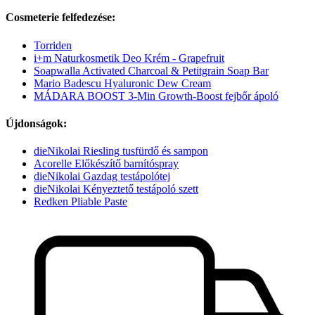
Cosmeterie felfedezése:
Torriden
i+m Naturkosmetik Deo Krém - Grapefruit
Soapwalla Activated Charcoal & Petitgrain Soap Bar
Mario Badescu Hyaluronic Dew Cream
MÁDARA BOOST 3-Min Growth-Boost fejbőr ápoló
Újdonságok:
dieNikolai Riesling tusfürdő és sampon
Acorelle Előkészítő barnítóspray
dieNikolai Gazdag testápolótej
dieNikolai Kényeztető testápoló szett
Redken Pliable Paste