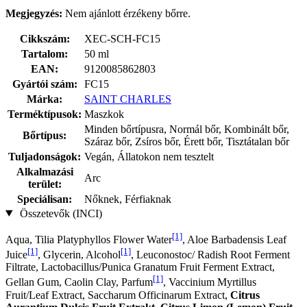
Megjegyzés:
Nem ajánlott érzékeny bőrre.
Cikkszám:
XEC-SCH-FC15
Tartalom:
50 ml
EAN:
9120085862803
Gyártói szám:
FC15
Márka:
SAINT CHARLES
Terméktípusok:
Maszkok
Minden bőrtípusra, Normál bőr, Kombinált bőr,
Bőrtípus:
Száraz bőr, Zsíros bőr, Érett bőr, Tisztátalan bőr
Tuljadonságok:
Vegán, Állatokon nem tesztelt
Alkalmazási
Arc
terület:
Speciálisan:
Nőknek, Férfiaknak
Összetevők (INCI)
[1]
Aqua, Tilia Platyphyllos Flower Water
, Aloe Barbadensis Leaf
[1]
[1]
Juice
, Glycerin, Alcohol
, Leuconostoc/ Radish Root Ferment
Filtrate, Lactobacillus/Punica Granatum Fruit Ferment Extract,
[1]
Gellan Gum, Caolin Clay, Parfum
, Vaccinium Myrtillus
Fruit/Leaf Extract, Saccharum Officinarum Extract,
Citrus