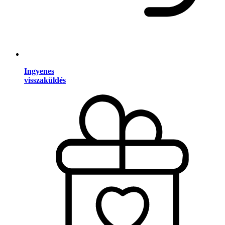
Ingyenes
visszaküldés