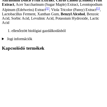
Aurantium Dulcis Fruit Extrakt
,
Citrus Limon (Lemon) Fruit
Extract
, Acer Saccharinum (Sugar Maple) Extract, Leontopodium
[1]
[1]
Alpinum (Edelweiss) Extract
, Viola Tricolor (Pansy) Extract
,
Lactobacillus Ferment, Xanthan Gum,
Benzyl Alcohol
, Benzoic
Acid, Sorbic Acid, Levulinic Acid, Potassium Hydroxide, Lactic
Acid
ellenőrzött biológiai gazdálkodásból
Jogi információk
Kapcsolódó termékek