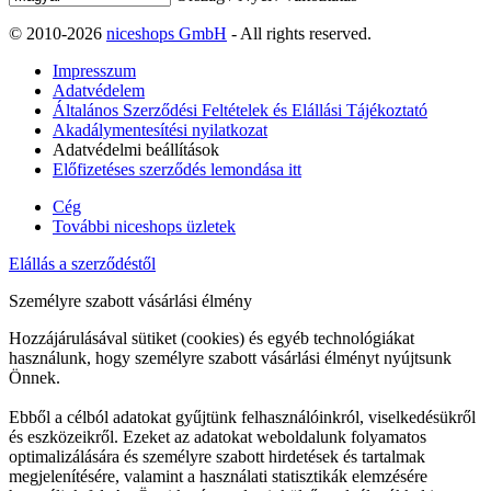
© 2010-2026
niceshops GmbH
- All rights reserved.
Impresszum
Adatvédelem
Általános Szerződési Feltételek és Elállási Tájékoztató
Akadálymentesítési nyilatkozat
Adatvédelmi beállítások
Előfizetéses szerződés lemondása itt
Cég
További niceshops üzletek
Elállás a szerződéstől
Személyre szabott vásárlási élmény
Hozzájárulásával sütiket (cookies) és egyéb technológiákat
használunk, hogy személyre szabott vásárlási élményt nyújtsunk
Önnek.
Ebből a célból adatokat gyűjtünk felhasználóinkról, viselkedésükről
és eszközeikről. Ezeket az adatokat weboldalunk folyamatos
optimalizálására és személyre szabott hirdetések és tartalmak
megjelenítésére, valamint a használati statisztikák elemzésére