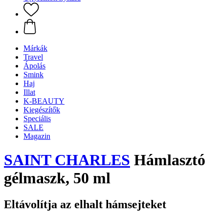
Márkák
Travel
Ápolás
Smink
Haj
Illat
K-BEAUTY
Kiegészítők
Speciális
SALE
Magazin
SAINT CHARLES
Hámlasztó
gélmaszk, 50 ml
Eltávolítja az elhalt hámsejteket