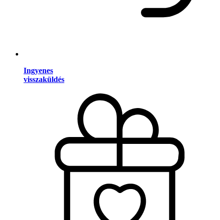
Ingyenes
visszaküldés