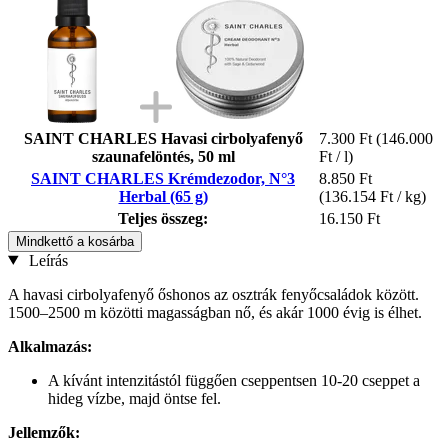
SAINT CHARLES Havasi cirbolyafenyő
7.300 Ft
(146.000
szaunafelöntés, 50 ml
Ft / l)
SAINT CHARLES Krémdezodor, N°3
8.850 Ft
Herbal (65 g)
(136.154 Ft / kg)
Teljes összeg:
16.150 Ft
Mindkettő a kosárba
Leírás
A havasi cirbolyafenyő őshonos az osztrák fenyőcsaládok között.
1500–2500 m közötti magasságban nő, és akár 1000 évig is élhet.
Alkalmazás:
A kívánt intenzitástól függően cseppentsen 10-20 cseppet a
hideg vízbe, majd öntse fel.
Jellemzők: