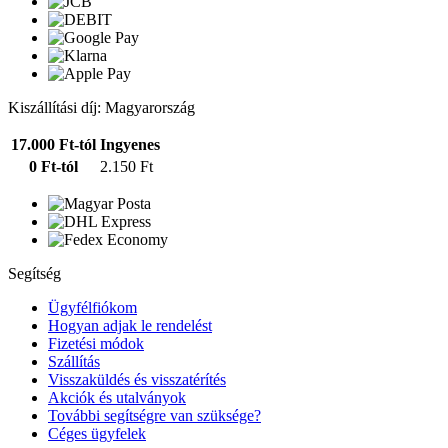
Kiszállítási díj: Magyarország
17.000 Ft-tól
Ingyenes
0 Ft-tól
2.150 Ft
Segítség
Ügyfélfiókom
Hogyan adjak le rendelést
Fizetési módok
Szállítás
Visszaküldés és visszatérítés
Akciók és utalványok
További segítségre van szüksége?
Céges ügyfelek