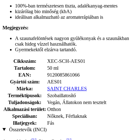
100%-ban természetesen tiszta, adalékanyag-mentes
kizárólag bio minőség (kbA)
ideálisan alkalmazható az aromaterápiában is
Megjegyzés:
A szaunafelöntések nagyon gyúlékonyak és a szaunákban
csak hideg vízzel használhatók.
Gyermekektől elzárva tartandó.
Cikkszám:
XEC-SCH-AES01
Tartalom:
50 ml
EAN:
9120085861066
Gyártói szám:
AES01
Márka:
SAINT CHARLES
Terméktípusok:
Szobaillatosító
Tuljadonságok:
Vegán, Állatokon nem tesztelt
Alkalmazási terület:
Otthon
Speciálisan:
Nőknek, Férfiaknak
Illatjegyek:
Fás
Összetevők (INCI)
[1]
[1]