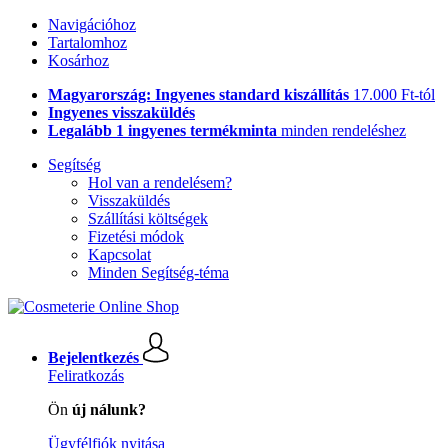
Navigációhoz
Tartalomhoz
Kosárhoz
Magyarország: Ingyenes standard kiszállítás
17.000 Ft-tól
Ingyenes visszaküldés
Legalább 1 ingyenes termékminta
minden rendeléshez
Segítség
Hol van a rendelésem?
Visszaküldés
Szállítási költségek
Fizetési módok
Kapcsolat
Minden Segítség-téma
Bejelentkezés
Feliratkozás
Ön
új nálunk?
Ügyfélfiók nyitása