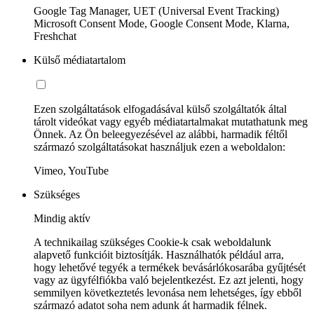
Google Tag Manager, UET (Universal Event Tracking)
Microsoft Consent Mode, Google Consent Mode, Klarna,
Freshchat
Külső médiatartalom
Ezen szolgáltatások elfogadásával külső szolgáltatók által
tárolt videókat vagy egyéb médiatartalmakat mutathatunk meg
Önnek. Az Ön beleegyezésével az alábbi, harmadik féltől
származó szolgáltatásokat használjuk ezen a weboldalon:
Vimeo, YouTube
Szükséges
Mindig aktív
A technikailag szükséges Cookie-k csak weboldalunk
alapvető funkcióit biztosítják. Használhatók például arra,
hogy lehetővé tegyék a termékek bevásárlókosarába gyűjtését
vagy az ügyfélfiókba való bejelentkezést. Ez azt jelenti, hogy
semmilyen következtetés levonása nem lehetséges, így ebből
származó adatot soha nem adunk át harmadik félnek.