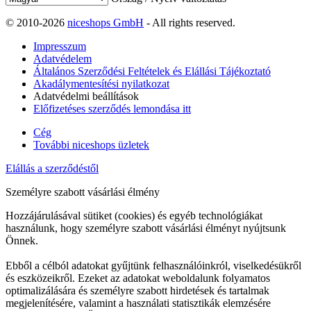
© 2010-2026
niceshops GmbH
- All rights reserved.
Impresszum
Adatvédelem
Általános Szerződési Feltételek és Elállási Tájékoztató
Akadálymentesítési nyilatkozat
Adatvédelmi beállítások
Előfizetéses szerződés lemondása itt
Cég
További niceshops üzletek
Elállás a szerződéstől
Személyre szabott vásárlási élmény
Hozzájárulásával sütiket (cookies) és egyéb technológiákat
használunk, hogy személyre szabott vásárlási élményt nyújtsunk
Önnek.
Ebből a célból adatokat gyűjtünk felhasználóinkról, viselkedésükről
és eszközeikről. Ezeket az adatokat weboldalunk folyamatos
optimalizálására és személyre szabott hirdetések és tartalmak
megjelenítésére, valamint a használati statisztikák elemzésére