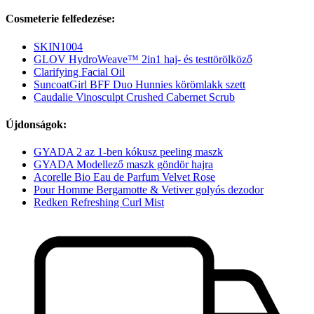
Cosmeterie felfedezése:
SKIN1004
GLOV HydroWeave™ 2in1 haj- és testtörölköző
Clarifying Facial Oil
SuncoatGirl BFF Duo Hunnies körömlakk szett
Caudalie Vinosculpt Crushed Cabernet Scrub
Újdonságok:
GYADA 2 az 1-ben kókusz peeling maszk
GYADA Modellező maszk göndör hajra
Acorelle Bio Eau de Parfum Velvet Rose
Pour Homme Bergamotte & Vetiver golyós dezodor
Redken Refreshing Curl Mist