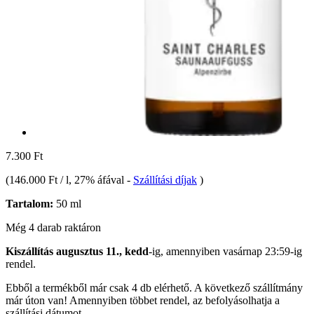
7.300 Ft
(
146.000 Ft / l
, 27% áfával
-
Szállítási díjak
)
Tartalom:
50 ml
Még 4 darab raktáron
Kiszállítás augusztus 11., kedd
-ig, amennyiben
vasárnap 23:59-ig
rendel.
Ebből a termékből már csak 4 db elérhető. A következő szállítmány
már úton van! Amennyiben többet rendel, az befolyásolhatja a
szállítási dátumot.