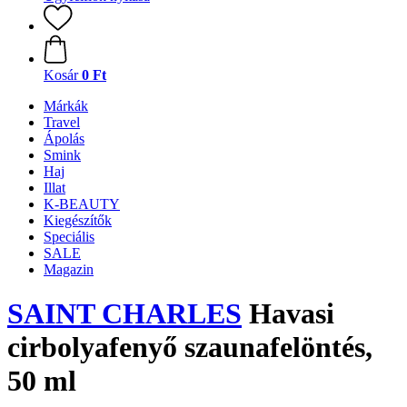
Kosár
0 Ft
Márkák
Travel
Ápolás
Smink
Haj
Illat
K-BEAUTY
Kiegészítők
Speciális
SALE
Magazin
SAINT CHARLES
Havasi
cirbolyafenyő szaunafelöntés,
50 ml