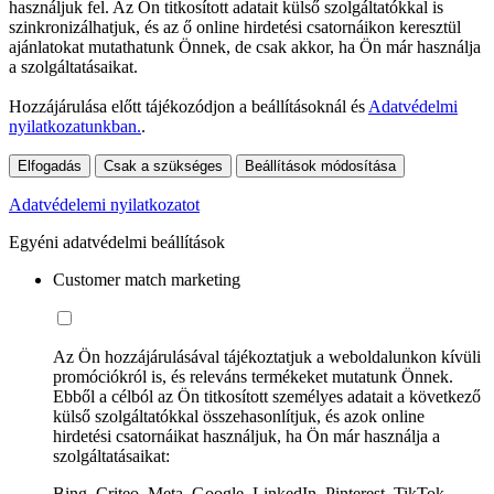
használjuk fel. Az Ön titkosított adatait külső szolgáltatókkal is
szinkronizálhatjuk, és az ő online hirdetési csatornáikon keresztül
ajánlatokat mutathatunk Önnek, de csak akkor, ha Ön már használja
a szolgáltatásaikat.
Hozzájárulása előtt tájékozódjon a beállításoknál és
Adatvédelmi
nyilatkozatunkban.
.
Elfogadás
Csak a szükséges
Beállítások módosítása
Adatvédelemi nyilatkozatot
Egyéni adatvédelmi beállítások
Customer match marketing
Az Ön hozzájárulásával tájékoztatjuk a weboldalunkon kívüli
promóciókról is, és releváns termékeket mutatunk Önnek.
Ebből a célból az Ön titkosított személyes adatait a következő
külső szolgáltatókkal összehasonlítjuk, és azok online
hirdetési csatornáikat használjuk, ha Ön már használja a
szolgáltatásaikat:
Bing, Criteo, Meta, Google, LinkedIn, Pinterest, TikTok