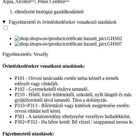
Aqua, Alcohol
, Pinus Cembra
ellenőrzött biológiai gazdálkodásból
Figyelmeztető és óvintézkedésekre vonatkozó utasítások
Figyelmeztetés: Veszély
Óvintézkedésekre vonatkozó utasítások:
P101 - Orvosi tanácsadás esetén tartsa kéznél a termék
edényét vagy címkéjét.
P102 - Gyermekektől elzárva tartandó.
P210 - Hőtől, forró felületektől, szikrától, nyílt lángtól és más
gyújtóforrástól távol tartandó. Tilos a dohányzás.
P333+P313 - Bőrirritáció vagy kiütések megjelenése esetén:
orvosi ellátást kell kérni.
P501 - A tartalom/edény elhelyezése veszélyes hulladékként.
P302+P352 - Ha bőrre kerül: Bő vízzel / szappannal mossa le.
Figyelmeztető utasítások: