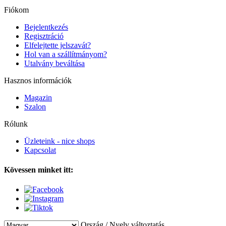
Fiókom
Bejelentkezés
Regisztráció
Elfelejtette jelszavát?
Hol van a szállítmányom?
Utalvány beváltása
Hasznos információk
Magazin
Szalon
Rólunk
Üzleteink - nice shops
Kapcsolat
Kövessen minket itt:
Ország / Nyelv változtatás