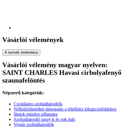
Vásárlói vélemények
A termék értékelése
Vásárlói vélemény magyar nyelven:
SAINT CHARLES Havasi cirbolyafenyő
szaunafelöntés
Népszerű kategóriák:
Csodálatos szobaillatosítók
Nélkülözhetetlen támogatás a tökéletes kikapcsolódáshoz
Illatok minden pillanatra
Szobaillatosító spray-k és sok más
Vegán szobaillatosítók