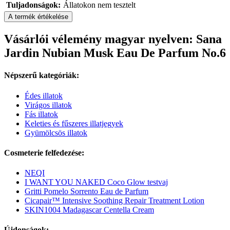
Tuljadonságok:
Állatokon nem tesztelt
A termék értékelése
Vásárlói vélemény magyar nyelven: Sana
Jardin Nubian Musk Eau De Parfum No.6
Népszerű kategóriák:
Édes illatok
Virágos illatok
Fás illatok
Keleties és fűszeres illatjegyek
Gyümölcsös illatok
Cosmeterie felfedezése:
NEQI
I WANT YOU NAKED Coco Glow testvaj
Gritti Pomelo Sorrento Eau de Parfum
Cicapair™ Intensive Soothing Repair Treatment Lotion
SKIN1004 Madagascar Centella Cream
Újdonságok: