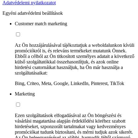
Adatvédelemi nyilatkozatot
Egyéni adatvédelmi beállítások
Customer match marketing
Az Ön hozzájárulásával tájékoztatjuk a weboldalunkon kívüli
promóciókról is, és releváns termékeket mutatunk Önnek.
Ebből a célból az Ön titkosított személyes adatait a következő
külső szolgáltatókkal összehasonlítjuk, és azok online
hirdetési csatornáikat használjuk, ha Ön már használja a
szolgáltatásaikat:
Bing, Criteo, Meta, Google, LinkedIn, Pinterest, TikTok
Marketing
Ezen szolgáltatások elfogadásával az Ön böngészési és
vásárlási magatartása alapján érdeklődési köréhez szabott
hirdetéseket, szponzorált tartalmakat vagy kedvezményes
promóciókat tudunk biztosítani, és mérni tudjuk azok sikerét.
Az Ön beleegyezésével az alábbi, harmadik féltől származó