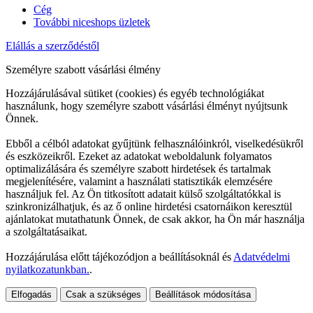
Cég
További niceshops üzletek
Elállás a szerződéstől
Személyre szabott vásárlási élmény
Hozzájárulásával sütiket (cookies) és egyéb technológiákat
használunk, hogy személyre szabott vásárlási élményt nyújtsunk
Önnek.
Ebből a célból adatokat gyűjtünk felhasználóinkról, viselkedésükről
és eszközeikről. Ezeket az adatokat weboldalunk folyamatos
optimalizálására és személyre szabott hirdetések és tartalmak
megjelenítésére, valamint a használati statisztikák elemzésére
használjuk fel. Az Ön titkosított adatait külső szolgáltatókkal is
szinkronizálhatjuk, és az ő online hirdetési csatornáikon keresztül
ajánlatokat mutathatunk Önnek, de csak akkor, ha Ön már használja
a szolgáltatásaikat.
Hozzájárulása előtt tájékozódjon a beállításoknál és
Adatvédelmi
nyilatkozatunkban.
.
Elfogadás
Csak a szükséges
Beállítások módosítása