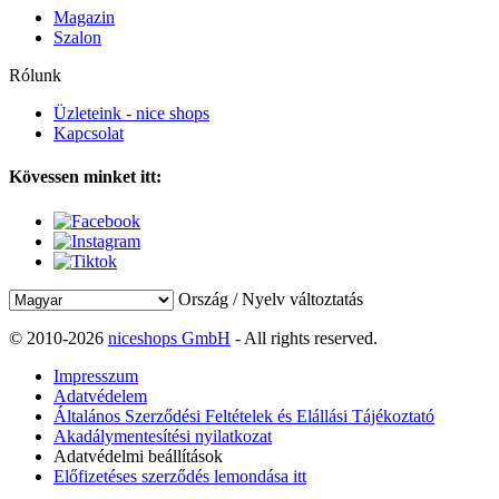
Magazin
Szalon
Rólunk
Üzleteink - nice shops
Kapcsolat
Kövessen minket itt:
Ország / Nyelv változtatás
© 2010-2026
niceshops GmbH
- All rights reserved.
Impresszum
Adatvédelem
Általános Szerződési Feltételek és Elállási Tájékoztató
Akadálymentesítési nyilatkozat
Adatvédelmi beállítások
Előfizetéses szerződés lemondása itt