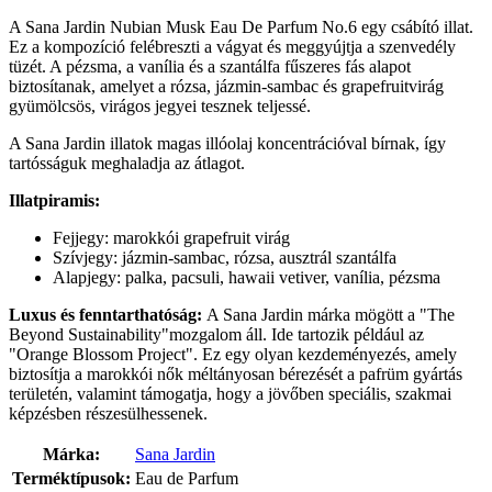
A Sana Jardin Nubian Musk Eau De Parfum No.6 egy csábító illat.
Ez a kompozíció felébreszti a vágyat és meggyújtja a szenvedély
tüzét. A pézsma, a vanília és a szantálfa fűszeres fás alapot
biztosítanak, amelyet a rózsa, jázmin-sambac és grapefruitvirág
gyümölcsös, virágos jegyei tesznek teljessé.
A Sana Jardin illatok magas illóolaj koncentrációval bírnak, így
tartósságuk meghaladja az átlagot.
Illatpiramis:
Fejjegy: marokkói grapefruit virág
Szívjegy: jázmin-sambac, rózsa, ausztrál szantálfa
Alapjegy: palka, pacsuli, hawaii vetiver, vanília, pézsma
Luxus és fenntarthatóság:
A Sana Jardin márka mögött a "The
Beyond Sustainability"mozgalom áll. Ide tartozik például az
"Orange Blossom Project". Ez egy olyan kezdeményezés, amely
biztosítja a marokkói nők méltányosan bérezését a pafrüm gyártás
területén, valamint támogatja, hogy a jövőben speciális, szakmai
képzésben részesülhessenek.
Márka:
Sana Jardin
Terméktípusok:
Eau de Parfum