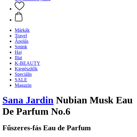
Márkák
Travel
Ápolás
Smink
Haj
Illat
K-BEAUTY
Kiegészítők
Speciális
SALE
Magazin
Sana Jardin
Nubian Musk Eau
De Parfum No.6
Fűszeres-fás Eau de Parfum