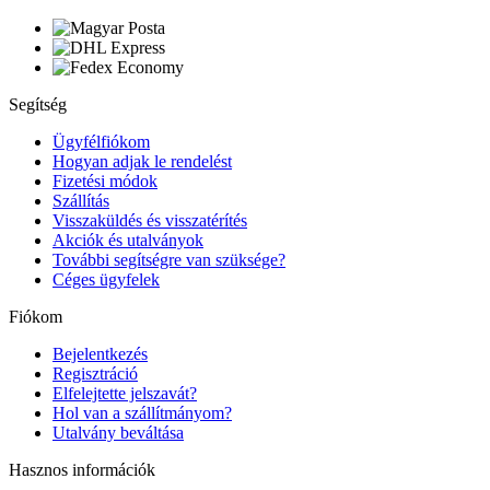
Segítség
Ügyfélfiókom
Hogyan adjak le rendelést
Fizetési módok
Szállítás
Visszaküldés és visszatérítés
Akciók és utalványok
További segítségre van szüksége?
Céges ügyfelek
Fiókom
Bejelentkezés
Regisztráció
Elfelejtette jelszavát?
Hol van a szállítmányom?
Utalvány beváltása
Hasznos információk