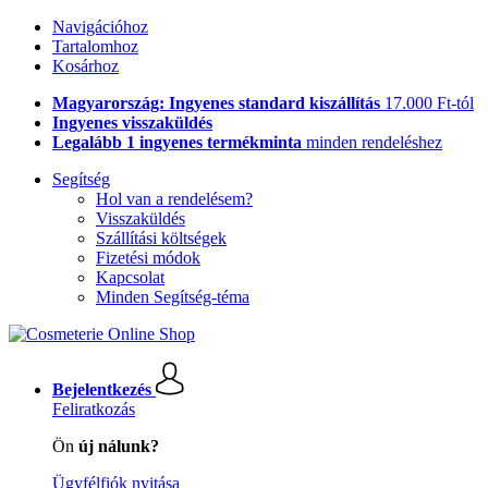
Navigációhoz
Tartalomhoz
Kosárhoz
Magyarország: Ingyenes standard kiszállítás
17.000 Ft-tól
Ingyenes visszaküldés
Legalább 1 ingyenes termékminta
minden rendeléshez
Segítség
Hol van a rendelésem?
Visszaküldés
Szállítási költségek
Fizetési módok
Kapcsolat
Minden Segítség-téma
Bejelentkezés
Feliratkozás
Ön
új nálunk?
Ügyfélfiók nyitása