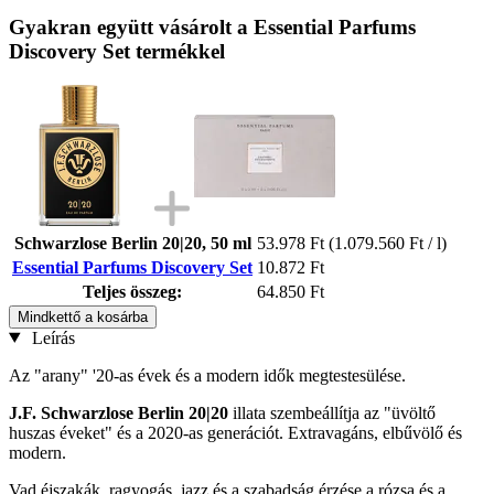
Gyakran együtt vásárolt a Essential Parfums
Discovery Set termékkel
Schwarzlose Berlin 20|20, 50 ml
53.978 Ft
(1.079.560 Ft / l)
Essential Parfums Discovery Set
10.872 Ft
Teljes összeg:
64.850 Ft
Mindkettő a kosárba
Leírás
Az "arany" '20-as évek és a modern idők megtestesülése.
J.F. Schwarzlose Berlin
20|20
illata szembeállítja az "üvöltő
huszas éveket" és a 2020-as generációt. Extravagáns, elbűvölő és
modern.
Vad éjszakák, ragyogás, jazz és a szabadság érzése a rózsa és a