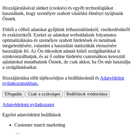
Hozzájárulásával sütiket (cookies) és egyéb technológiákat
használunk, hogy személyre szabott vásárlási élményt nyújtsunk
Önnek.
Ebből a célból adatokat gyűjtünk felhasználóinkról, viselkedésükről
és eszközeikről. Ezeket az adatokat weboldalunk folyamatos
optimalizálására és személyre szabott hirdetések és tartalmak
megjelenítésére, valamint a használati statisztikák elemzésére
használjuk fel. Az Ön titkosított adatait külső szolgáltatókkal is
szinkronizálhatjuk, és az ő online hirdetési csatornáikon keresztül
ajánlatokat mutathatunk Önnek, de csak akkor, ha Ön már használja
a szolgáltatásaikat.
Hozzájárulása előtt tájékozódjon a beállításoknál és
Adatvédelmi
nyilatkozatunkban.
.
Elfogadás
Csak a szükséges
Beállítások módosítása
Adatvédelemi nyilatkozatot
Egyéni adatvédelmi beállítások
Customer match marketing