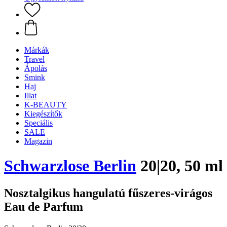
Márkák
Travel
Ápolás
Smink
Haj
Illat
K-BEAUTY
Kiegészítők
Speciális
SALE
Magazin
Schwarzlose Berlin
20|20, 50 ml
Nosztalgikus hangulatú fűszeres-virágos
Eau de Parfum