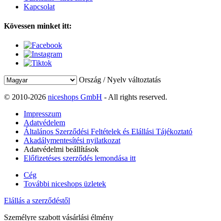
Kapcsolat
Kövessen minket itt:
Ország / Nyelv változtatás
© 2010-2026
niceshops GmbH
- All rights reserved.
Impresszum
Adatvédelem
Általános Szerződési Feltételek és Elállási Tájékoztató
Akadálymentesítési nyilatkozat
Adatvédelmi beállítások
Előfizetéses szerződés lemondása itt
Cég
További niceshops üzletek
Elállás a szerződéstől
Személyre szabott vásárlási élmény