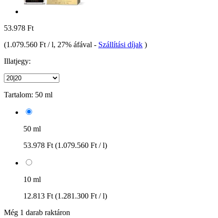
53.978 Ft
(
1.079.560 Ft / l
, 27% áfával
-
Szállítási díjak
)
Illatjegy:
Tartalom:
50 ml
50 ml
53.978 Ft
(1.079.560 Ft / l)
10 ml
12.813 Ft
(1.281.300 Ft / l)
Még 1 darab raktáron