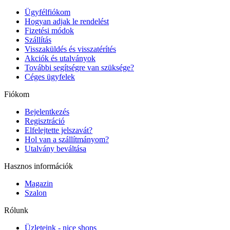
Ügyfélfiókom
Hogyan adjak le rendelést
Fizetési módok
Szállítás
Visszaküldés és visszatérítés
Akciók és utalványok
További segítségre van szüksége?
Céges ügyfelek
Fiókom
Bejelentkezés
Regisztráció
Elfelejtette jelszavát?
Hol van a szállítmányom?
Utalvány beváltása
Hasznos információk
Magazin
Szalon
Rólunk
Üzleteink - nice shops