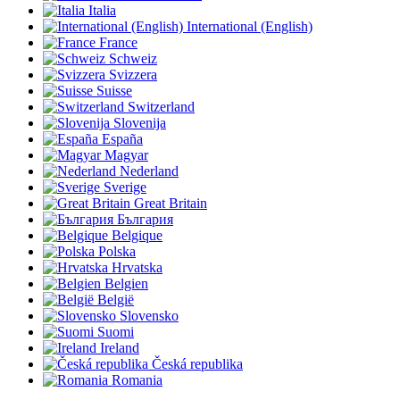
Italia
International (English)
France
Schweiz
Svizzera
Suisse
Switzerland
Slovenija
España
Magyar
Nederland
Sverige
Great Britain
България
Belgique
Polska
Hrvatska
Belgien
België
Slovensko
Suomi
Ireland
Česká republika
Romania