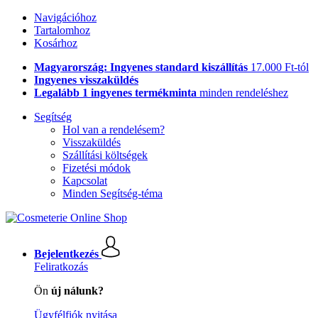
Navigációhoz
Tartalomhoz
Kosárhoz
Magyarország: Ingyenes standard kiszállítás
17.000 Ft-tól
Ingyenes visszaküldés
Legalább 1 ingyenes termékminta
minden rendeléshez
Segítség
Hol van a rendelésem?
Visszaküldés
Szállítási költségek
Fizetési módok
Kapcsolat
Minden Segítség-téma
Bejelentkezés
Feliratkozás
Ön
új nálunk?
Ügyfélfiók nyitása