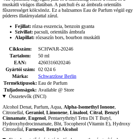
muskátli virágos illatában. A patchuli és az ámbrafa orientális
fűszerességet kölcsönöz. Ez a balzsamos Eau de Parfum végül egy
púderes illatárnyalattal zárul.
Fejillat:
rózsa esszencia, benzoin gyanta
Szívillat:
pacsuli, orientális ámbrafa
Alapillat:
rózsaszín bors, bourbon muskátli
Cikkszám:
SCHWAR-20246
Tartalom:
50 ml
EAN:
4260316020246
Gyártói szám:
02 024 6
Márka:
Schwarzlose Berlin
Terméktípusok:
Eau de Parfum
Tuljadonságok:
Available @ Store
Összetevők (INCI)
Alcohol Denat, Parfum, Aqua,
Alpha-Isomethyl Ionone
,
Citronellal,
Geraniol
,
Limonene
,
Linalool
,
Citral
,
Benzyl
Cinnamate
,
Eugenol
, Pentaerythrityl Tetra Di T Butyl,
Hydroxyhydrocinnamate, Bht, Tocopherol (Vitamin E), Hydroxy
Citronellal,
Farnesol
,
Benzyl Alcohol