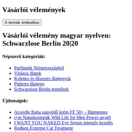
Vásárlói vélemények
A termék értékelése
Vásárlói vélemény magyar nyelven:
Schwarzlose Berlin 20|20
Népszerű kategóriák:
Parfümök Németországból
Virágos illatok
Keleties és fűszeres illatjegyek
Púderes illatjegy
Schwarzlose Berlin termékek
Újdonságok:
Acorelle Baba napvédő krém FF 50+ - Illatmentes
i+m Naturkosmetik Wild Life for Men Power arcgél
I WANT YOU NAKED Eye Serum intenzív kezelés
Redken Extreme Cat Treatment