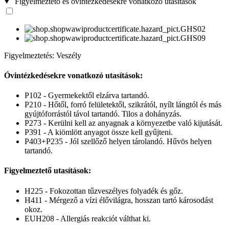
Figyelmeztető és óvintézkedésekre vonatkozó utasítások
Figyelmeztetés: Veszély
Óvintézkedésekre vonatkozó utasítások:
P102 - Gyermekektől elzárva tartandó.
P210 - Hőtől, forró felületektől, szikrától, nyílt lángtól és más
gyújtóforrástól távol tartandó. Tilos a dohányzás.
P273 - Kerülni kell az anyagnak a környezetbe való kijutását.
P391 - A kiömlött anyagot össze kell gyűjteni.
P403+P235 - Jól szellőző helyen tárolandó. Hűvös helyen
tartandó.
Figyelmeztető utasítások:
H225 - Fokozottan tűzveszélyes folyadék és gőz.
H411 - Mérgező a vízi élővilágra, hosszan tartó károsodást
okoz.
EUH208 - Allergiás reakciót válthat ki.