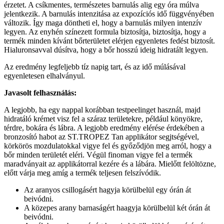
érzetet. A csíkmentes, természetes barnulás alig egy óra múlva
jelentkezik. A barnulás intenzitása az expozíciós idő függvényében
változik. Így maga döntheti el, hogy a barnulás milyen intenzív
legyen. Az enyhén színezett formula biztosítja, biztosítja, hogy a
termék minden kívánt bőrterületet elérjen egyenletes fedést biztosít.
Hialuronsavval dúsítva, hogy a bőr hosszú ideig hidratált legyen.
Az eredmény legfeljebb tíz napig tart, és az idő múlásával
egyenletesen elhalványul.
Javasolt felhasználás:
A legjobb, ha egy nappal korábban testpeelinget használ, majd
hidratáló krémet visz fel a száraz területekre, például könyökre,
térdre, bokára és lábra. A legjobb eredmény elérése érdekében a
bronzosító habot az ST.TROPEZ Tan applikátor segjtségével,
körkörös mozdulatokkal vigye fel és győződjön meg arról, hogy a
bőr minden területét eléri. Végül finoman vigye fel a termék
maradványait az applikátorral kezére és a lábára. Mielőtt felöltözne,
előtt várja meg amíg a termék teljesen felszívódik.
Az aranyos csillogásért hagyja körülbelül egy órán át
beivódni.
A közepes arany barnaságért haagyja körülbelül két órán át
beivódni.