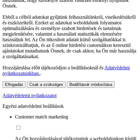
használunk, hogy személyre szabott vásárlási élményt nyújtsunk
Önnek.
Ebből a célból adatokat gyűjtünk felhasználóinkról, viselkedésükről
és eszközeikről. Ezeket az adatokat weboldalunk folyamatos
optimalizálására és személyre szabott hirdetések és tartalmak
megjelenítésére, valamint a használati statisztikák elemzésére
használjuk fel. Az Ön titkosított adatait külső szolgáltatókkal is
szinkronizálhatjuk, és az ő online hirdetési csatornáikon keresztül
ajánlatokat mutathatunk Önnek, de csak akkor, ha Ön már használja
a szolgáltatásaikat.
Hozzájárulása előtt tájékozódjon a beállításoknál és
Adatvédelmi
nyilatkozatunkban.
.
Elfogadás
Csak a szükséges
Beállítások módosítása
Adatvédelemi nyilatkozatot
Egyéni adatvédelmi beállítások
Customer match marketing
Az Ön hozzájárulásával tájékoztatjuk a weboldalunkon kívüli