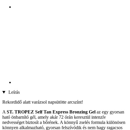
Leírás
Rekordidő alatt varázsol napsütötte arcszínt!
A
ST. TROPEZ Self Tan Express Bronzing Gel
az egy gyorsan
ható önbarnító gél, amely akár 72 órán keresztül intenzív
nedvességet biztosít a bőrének. A könnyű zselés formula különösen
könnyen alkalmazható, gyorsan felszívódik és nem hagy ragacsos