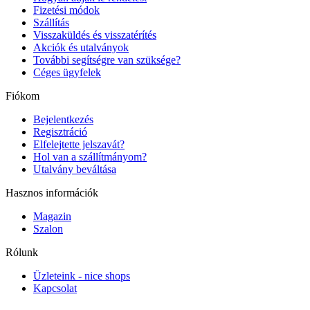
Fizetési módok
Szállítás
Visszaküldés és visszatérítés
Akciók és utalványok
További segítségre van szüksége?
Céges ügyfelek
Fiókom
Bejelentkezés
Regisztráció
Elfelejtette jelszavát?
Hol van a szállítmányom?
Utalvány beváltása
Hasznos információk
Magazin
Szalon
Rólunk
Üzleteink - nice shops
Kapcsolat