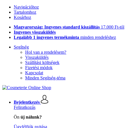
Navigációhoz
Tartalomhoz
Kosárhoz
Magyarország: Ingyenes standard kiszállítás
17.000 Ft-tól
Ingyenes visszaküldés
Legalább 1 ingyenes termékminta
minden rendeléshez
Segítség
Hol van a rendelésem?
Visszaküldés
Szállítási költségek
Fizetési módok
Kapcsolat
Minden Segítség-téma
Bejelentkezés
Feliratkozás
Ön
új nálunk?
Ügyfélfiók nyitása