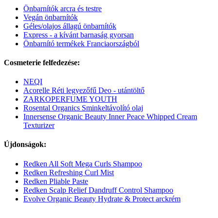
Önbarnítók arcra és testre
Vegán önbarnítók
Géles/olajos állagú önbarnítók
Express - a kívánt barnaság gyorsan
Önbarnító termékek Franciaországból
Cosmeterie felfedezése:
NEQI
Acorelle Réti legyezőfű Deo - utántöltő
ZARKOPERFUME YOUTH
Rosental Organics Sminkeltávolító olaj
Innersense Organic Beauty Inner Peace Whipped Cream
Texturizer
Újdonságok:
Redken All Soft Mega Curls Shampoo
Redken Refreshing Curl Mist
Redken Pliable Paste
Redken Scalp Relief Dandruff Control Shampoo
Evolve Organic Beauty Hydrate & Protect arckrém