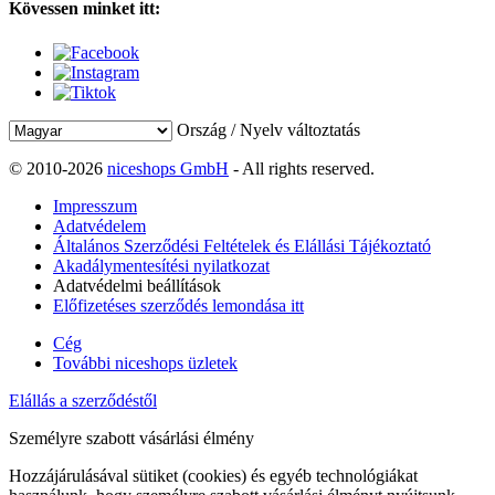
Kövessen minket itt:
Ország / Nyelv változtatás
© 2010-2026
niceshops GmbH
- All rights reserved.
Impresszum
Adatvédelem
Általános Szerződési Feltételek és Elállási Tájékoztató
Akadálymentesítési nyilatkozat
Adatvédelmi beállítások
Előfizetéses szerződés lemondása itt
Cég
További niceshops üzletek
Elállás a szerződéstől
Személyre szabott vásárlási élmény
Hozzájárulásával sütiket (cookies) és egyéb technológiákat