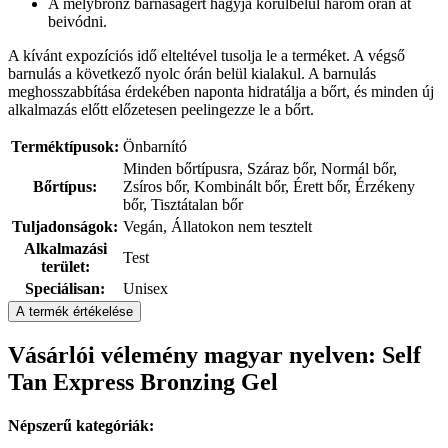
A mélybronz barnaságért hagyja körülbelül három órán át
beivódni.
A kívánt expozíciós idő elteltével tusolja le a terméket. A végső
barnulás a következő nyolc órán belül kialakul. A barnulás
meghosszabbítása érdekében naponta hidratálja a bőrt, és minden új
alkalmazás előtt előzetesen peelingezze le a bőrt.
Terméktípusok:
Önbarnító
Minden bőrtípusra, Száraz bőr, Normál bőr,
Bőrtípus:
Zsíros bőr, Kombinált bőr, Érett bőr, Érzékeny
bőr, Tisztátalan bőr
Tuljadonságok:
Vegán, Állatokon nem tesztelt
Alkalmazási
Test
terület:
Speciálisan:
Unisex
A termék értékelése
Vásárlói vélemény magyar nyelven: Self
Tan Express Bronzing Gel
Népszerű kategóriák: