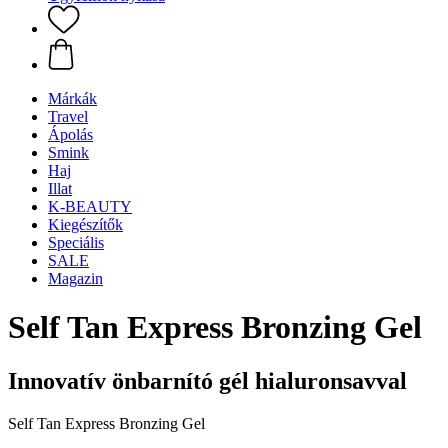
Márkák
Travel
Ápolás
Smink
Haj
Illat
K-BEAUTY
Kiegészítők
Speciális
SALE
Magazin
Self Tan Express Bronzing Gel
Innovatív önbarnító gél hialuronsavval
Self Tan Express Bronzing Gel