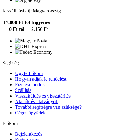
Kiszállítási díj: Magyarország
17.000 Ft-tól
Ingyenes
0 Ft-tól
2.150 Ft
Segítség
Ügyfélfiókom
Hogyan adjak le rendelést
Fizetési módok
Szállítás
Visszaküldés és visszatérítés
Akciók és utalványok
További segítségre van szüksége?
Céges ügyfelek
Fiókom
Bejelentkezés
Regisztráció