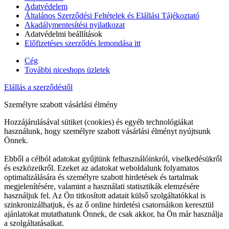
Adatvédelem
Általános Szerződési Feltételek és Elállási Tájékoztató
Akadálymentesítési nyilatkozat
Adatvédelmi beállítások
Előfizetéses szerződés lemondása itt
Cég
További niceshops üzletek
Elállás a szerződéstől
Személyre szabott vásárlási élmény
Hozzájárulásával sütiket (cookies) és egyéb technológiákat
használunk, hogy személyre szabott vásárlási élményt nyújtsunk
Önnek.
Ebből a célból adatokat gyűjtünk felhasználóinkról, viselkedésükről
és eszközeikről. Ezeket az adatokat weboldalunk folyamatos
optimalizálására és személyre szabott hirdetések és tartalmak
megjelenítésére, valamint a használati statisztikák elemzésére
használjuk fel. Az Ön titkosított adatait külső szolgáltatókkal is
szinkronizálhatjuk, és az ő online hirdetési csatornáikon keresztül
ajánlatokat mutathatunk Önnek, de csak akkor, ha Ön már használja
a szolgáltatásaikat.