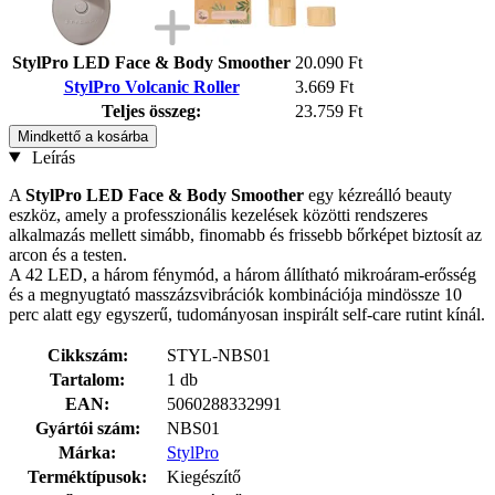
StylPro LED Face & Body Smoother
20.090 Ft
StylPro Volcanic Roller
3.669 Ft
Teljes összeg:
23.759 Ft
Mindkettő a kosárba
Leírás
A
StylPro LED Face & Body Smoother
egy kézreálló beauty
eszköz, amely a professzionális kezelések közötti rendszeres
alkalmazás mellett simább, finomabb és frissebb bőrképet biztosít az
arcon és a testen.
A 42 LED, a három fénymód, a három állítható mikroáram-erősség
és a megnyugtató masszázsvibrációk kombinációja mindössze 10
perc alatt egy egyszerű, tudományosan inspirált self-care rutint kínál.
Cikkszám:
STYL-NBS01
Tartalom:
1 db
EAN:
5060288332991
Gyártói szám:
NBS01
Márka:
StylPro
Terméktípusok:
Kiegészítő