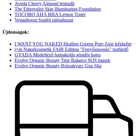
Aveda Cherry Almond testradír
The Etherealist Skin Illuminating Foundation
TOCOBO AHA BHA Lemon Toner
Veganboost Szatén párnahuzat
Újdonságok:
I WANT YOU NAKED Healing Greens Pure Aloe kézkrém
i+m Naturkosmetik FAIR Edition "Fenyősusogás" tusfürdő
GYADA Modellező hajpakolás göndör hajra
Evolve Organic Beauty True Balance SOS maszk
Evolve Organic Beauty Rózsakvarc Gua Sha