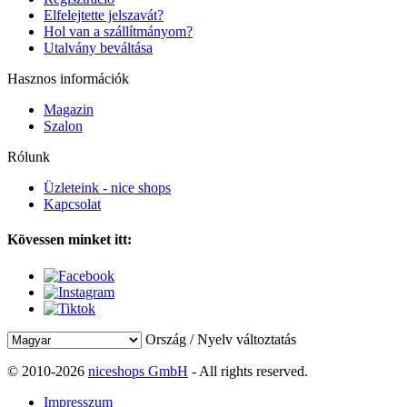
Elfelejtette jelszavát?
Hol van a szállítmányom?
Utalvány beváltása
Hasznos információk
Magazin
Szalon
Rólunk
Üzleteink - nice shops
Kapcsolat
Kövessen minket itt:
Ország / Nyelv változtatás
© 2010-2026
niceshops GmbH
- All rights reserved.
Impresszum