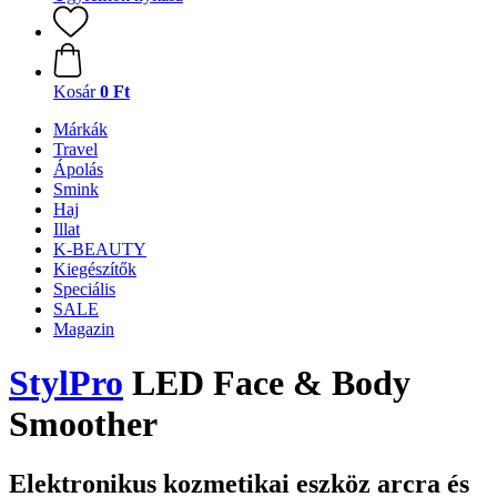
Kosár
0 Ft
Márkák
Travel
Ápolás
Smink
Haj
Illat
K-BEAUTY
Kiegészítők
Speciális
SALE
Magazin
StylPro
LED Face & Body
Smoother
Elektronikus kozmetikai eszköz arcra és