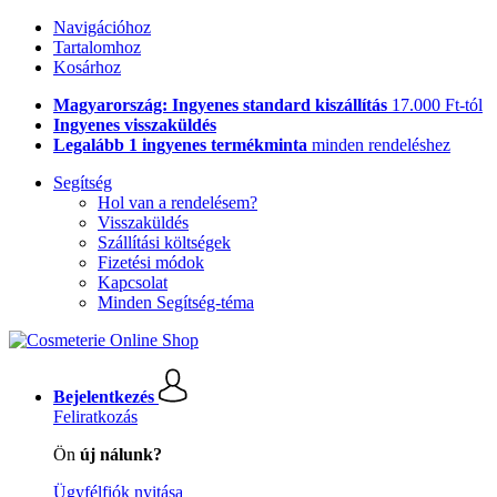
Navigációhoz
Tartalomhoz
Kosárhoz
Magyarország: Ingyenes standard kiszállítás
17.000 Ft-tól
Ingyenes visszaküldés
Legalább 1 ingyenes termékminta
minden rendeléshez
Segítség
Hol van a rendelésem?
Visszaküldés
Szállítási költségek
Fizetési módok
Kapcsolat
Minden Segítség-téma
Bejelentkezés
Feliratkozás
Ön
új nálunk?
Ügyfélfiók nyitása