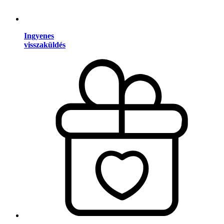
Ingyenes
visszaküldés