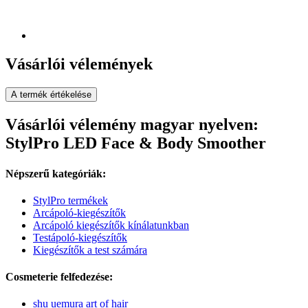
Vásárlói vélemények
A termék értékelése
Vásárlói vélemény magyar nyelven:
StylPro LED Face & Body Smoother
Népszerű kategóriák:
StylPro termékek
Arcápoló-kiegészítők
Arcápoló kiegészítők kínálatunkban
Testápoló-kiegészítők
Kiegészítők a test számára
Cosmeterie felfedezése:
shu uemura art of hair