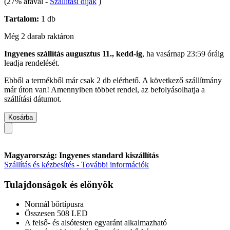
(27% áfával
-
Szállítási díjak
)
Tartalom:
1 db
Még 2 darab raktáron
Ingyenes szállítás augusztus 11., kedd-ig
, ha
vasárnap 23:59 óráig
leadja rendelését.
Ebből a termékből már csak 2 db elérhető. A következő szállítmány
már úton van! Amennyiben többet rendel, az befolyásolhatja a
szállítási dátumot.
Kosárba
Magyarország: Ingyenes standard kiszállítás
Szállítás és kézbesítés - További információk
Tulajdonságok és előnyök
Normál bőrtípusra
Összesen 508 LED
A felső- és alsótesten egyaránt alkalmazható