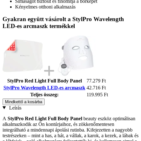
Simaságot biztosít és finomítja a bőrképet
Kényelmes otthoni alkalmazás
Gyakran együtt vásárolt a StylPro Wavelength
LED-es arcmaszk termékkel
StylPro Red Light Full Body Panel
77.279 Ft
StylPro Wavelength LED-es arcmaszk
42.716 Ft
Teljes összeg:
119.995 Ft
Mindkettő a kosárba
Leírás
A
StylPro Red Light Full Body Panel
beauty eszköz optimálisan
alkalmazkodik az Ön kontúrjaihoz, és zökkenőmentesen
integrálható a mindennapi ápolási rutinba. Kifejezetten a nagyobb
testrészeken – mint a has, a hát, a vállak, a karok, a kezek, a lábak és