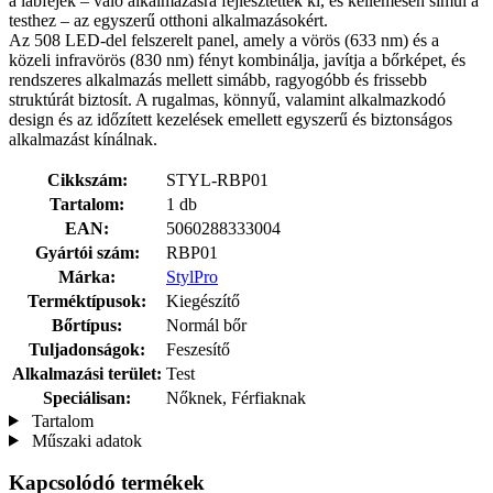
a lábfejek – való alkalmazásra fejlesztették ki, és kellemesen simul a
testhez – az egyszerű otthoni alkalmazásokért.
Az 508 LED-del felszerelt panel, amely a vörös (633 nm) és a
közeli infravörös (830 nm) fényt kombinálja, javítja a bőrképet, és
rendszeres alkalmazás mellett simább, ragyogóbb és frissebb
struktúrát biztosít. A rugalmas, könnyű, valamint alkalmazkodó
design és az időzített kezelések emellett egyszerű és biztonságos
alkalmazást kínálnak.
Cikkszám:
STYL-RBP01
Tartalom:
1 db
EAN:
5060288333004
Gyártói szám:
RBP01
Márka:
StylPro
Terméktípusok:
Kiegészítő
Bőrtípus:
Normál bőr
Tuljadonságok:
Feszesítő
Alkalmazási terület:
Test
Speciálisan:
Nőknek, Férfiaknak
Tartalom
Műszaki adatok
Kapcsolódó termékek