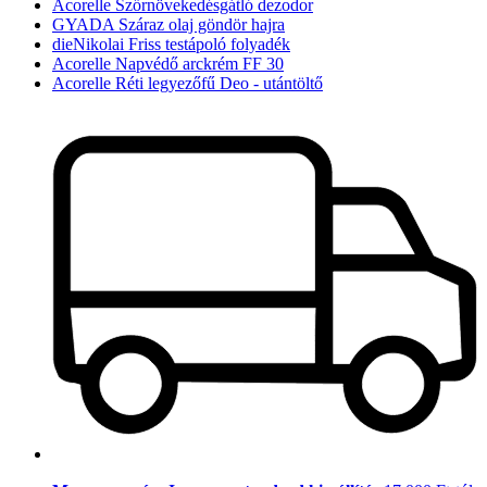
Acorelle Szőrnövekedésgátló dezodor
GYADA Száraz olaj göndör hajra
dieNikolai Friss testápoló folyadék
Acorelle Napvédő arckrém FF 30
Acorelle Réti legyezőfű Deo - utántöltő