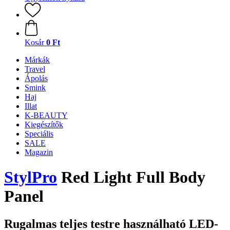
Kosár
0 Ft
Márkák
Travel
Ápolás
Smink
Haj
Illat
K-BEAUTY
Kiegészítők
Speciális
SALE
Magazin
StylPro
Red Light Full Body
Panel
Rugalmas teljes testre használható LED-