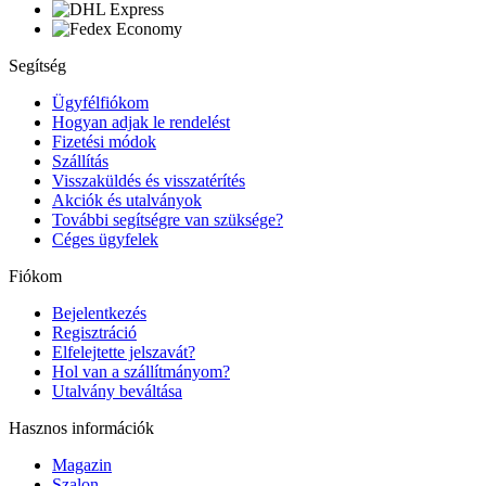
Segítség
Ügyfélfiókom
Hogyan adjak le rendelést
Fizetési módok
Szállítás
Visszaküldés és visszatérítés
Akciók és utalványok
További segítségre van szüksége?
Céges ügyfelek
Fiókom
Bejelentkezés
Regisztráció
Elfelejtette jelszavát?
Hol van a szállítmányom?
Utalvány beváltása
Hasznos információk
Magazin
Szalon