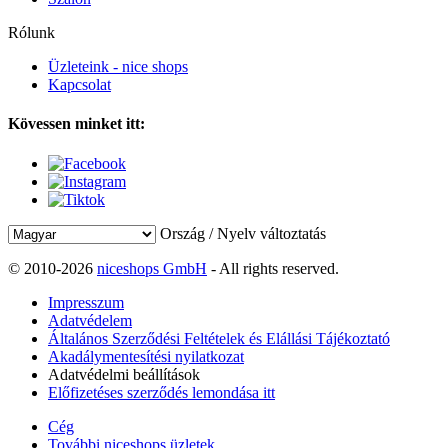
Rólunk
Üzleteink - nice shops
Kapcsolat
Kövessen minket itt:
Ország / Nyelv változtatás
© 2010-2026
niceshops GmbH
- All rights reserved.
Impresszum
Adatvédelem
Általános Szerződési Feltételek és Elállási Tájékoztató
Akadálymentesítési nyilatkozat
Adatvédelmi beállítások
Előfizetéses szerződés lemondása itt
Cég
További niceshops üzletek