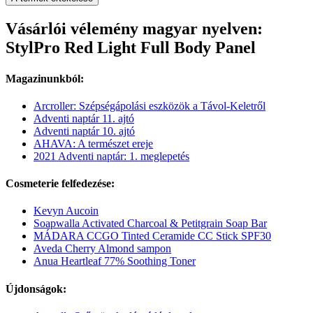
Vásárlói vélemény magyar nyelven:
StylPro Red Light Full Body Panel
Magazinunkból:
Arcroller: Szépségápolási eszközök a Távol-Keletről
Adventi naptár 11. ajtó
Adventi naptár 10. ajtó
AHAVA: A természet ereje
2021 Adventi naptár: 1. meglepetés
Cosmeterie felfedezése:
Kevyn Aucoin
Soapwalla Activated Charcoal & Petitgrain Soap Bar
MÁDARA CCGO Tinted Ceramide CC Stick SPF30
Aveda Cherry Almond sampon
Anua Heartleaf 77% Soothing Toner
Újdonságok: