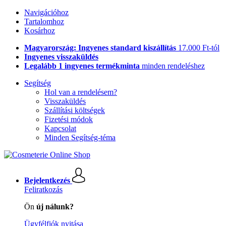
Navigációhoz
Tartalomhoz
Kosárhoz
Magyarország: Ingyenes standard kiszállítás
17.000 Ft-tól
Ingyenes visszaküldés
Legalább 1 ingyenes termékminta
minden rendeléshez
Segítség
Hol van a rendelésem?
Visszaküldés
Szállítási költségek
Fizetési módok
Kapcsolat
Minden Segítség-téma
Bejelentkezés
Feliratkozás
Ön
új nálunk?
Ügyfélfiók nyitása