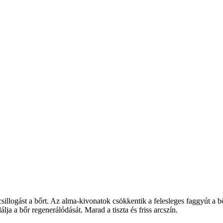
illogást a bőrt. Az alma-kivonatok csökkentik a felesleges faggyút a bő
álja a bőr regenerálódását. Marad a tiszta és friss arcszín.