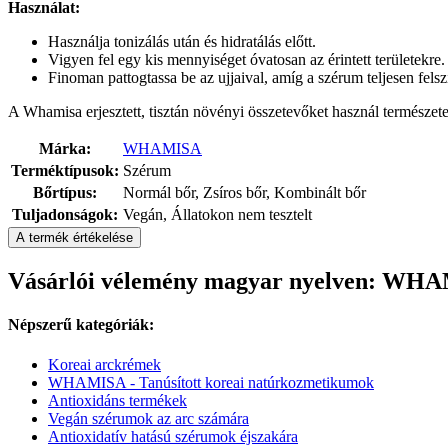
Használat:
Használja tonizálás után és hidratálás előtt.
Vigyen fel egy kis mennyiséget óvatosan az érintett területekre.
Finoman pattogtassa be az ujjaival, amíg a szérum teljesen fels
A Whamisa erjesztett, tisztán növényi összetevőket használ termész
Márka:
WHAMISA
Terméktípusok:
Szérum
Bőrtípus:
Normál bőr, Zsíros bőr, Kombinált bőr
Tuljadonságok:
Vegán, Állatokon nem tesztelt
A termék értékelése
Vásárlói vélemény magyar nyelven: WHA
Népszerű kategóriák:
Koreai arckrémek
WHAMISA - Tanúsított koreai natúrkozmetikumok
Antioxidáns termékek
Vegán szérumok az arc számára
Antioxidatív hatású szérumok éjszakára