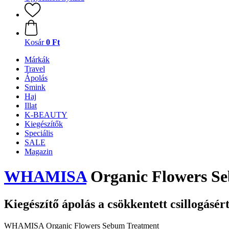
Kosár
0 Ft
Márkák
Travel
Ápolás
Smink
Haj
Illat
K-BEAUTY
Kiegészítők
Speciális
SALE
Magazin
WHAMISA
Organic Flowers S
Kiegészítő ápolás a csökkentett csillogásér
WHAMISA Organic Flowers Sebum Treatment