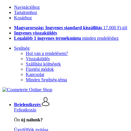
Navigációhoz
Tartalomhoz
Kosárhoz
Magyarország: Ingyenes standard kiszállítás
17.000 Ft-tól
Ingyenes visszaküldés
Legalább 1 ingyenes termékminta
minden rendeléshez
Segítség
Hol van a rendelésem?
Visszaküldés
Szállítási költségek
Fizetési módok
Kapcsolat
Minden Segítség-téma
Bejelentkezés
Feliratkozás
Ön
új nálunk?
Ügyfélfiók nyitása