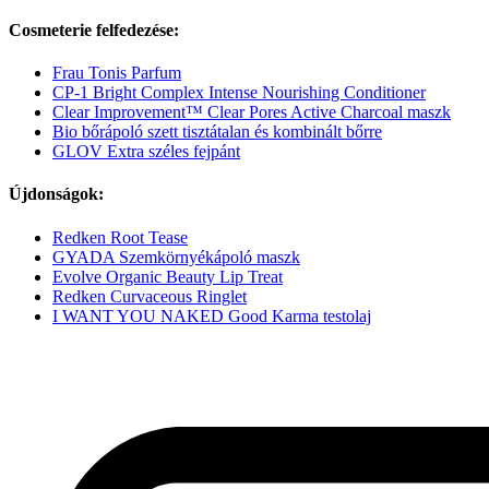
Cosmeterie felfedezése:
Frau Tonis Parfum
CP-1 Bright Complex Intense Nourishing Conditioner
Clear Improvement™ Clear Pores Active Charcoal maszk
Bio bőrápoló szett tisztátalan és kombinált bőrre
GLOV Extra széles fejpánt
Újdonságok:
Redken Root Tease
GYADA Szemkörnyékápoló maszk
Evolve Organic Beauty Lip Treat
Redken Curvaceous Ringlet
I WANT YOU NAKED Good Karma testolaj