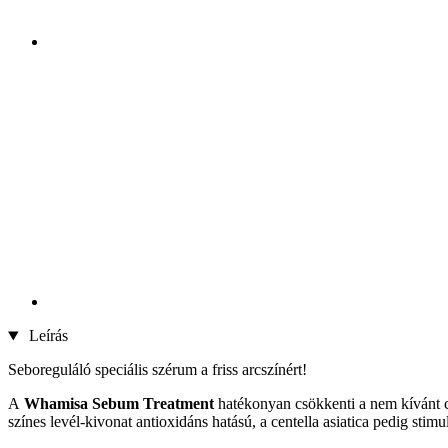
Leírás
Seboreguláló speciális szérum a friss arcszínért!
A
Whamisa Sebum Treatment
hatékonyan csökkenti a nem kívánt cs
színes levél-kivonat antioxidáns hatású, a centella asiatica pedig stimul