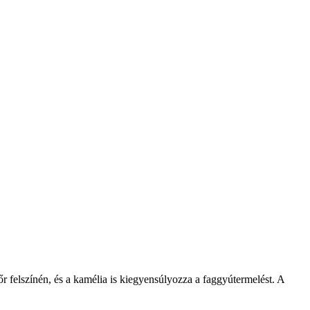
r felszínén, és a kamélia is kiegyensúlyozza a faggyútermelést. A