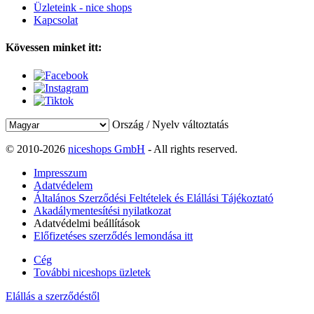
Üzleteink - nice shops
Kapcsolat
Kövessen minket itt:
Ország / Nyelv változtatás
© 2010-2026
niceshops GmbH
- All rights reserved.
Impresszum
Adatvédelem
Általános Szerződési Feltételek és Elállási Tájékoztató
Akadálymentesítési nyilatkozat
Adatvédelmi beállítások
Előfizetéses szerződés lemondása itt
Cég
További niceshops üzletek
Elállás a szerződéstől