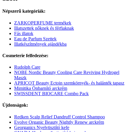
Népszerű kategóriák:
ZARKOPERFUME termékek
Illatszettek nőknek és férfiaknak
Fás illatok
Eau de Parfum Szettek
Illatkészítmények ajándékba
Cosmeterie felfedezése:
Rudolph Care
NOBE Nordic Beauty Cooling Care Reviving Hydrogel
Maszk
APRICOT Beauty Ectoin szemkörnyék- és halánték tapasz
Mimitika Önbarnító arckrém
SWISSDENT BIOCARE Combo Pack
Újdonságok:
Redken Scalp Relief Dandruff Control Shampoo
Evolve Organic Beauty Nightly Renew arckrém
Georganics Nyelvtisztító kefe