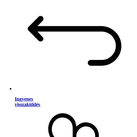
Ingyenes
visszaküldés