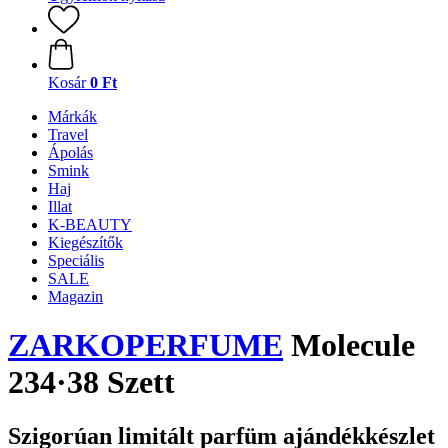
Kosár
0 Ft
Márkák
Travel
Ápolás
Smink
Haj
Illat
K-BEAUTY
Kiegészítők
Speciális
SALE
Magazin
ZARKOPERFUME
Molecule
234·38 Szett
Szigorúan limitált parfüm ajándékkészlet