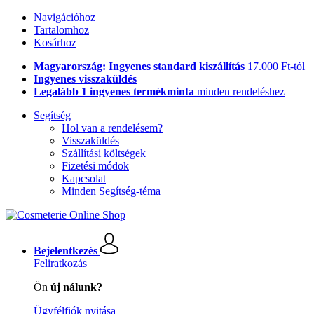
Navigációhoz
Tartalomhoz
Kosárhoz
Magyarország: Ingyenes standard kiszállítás
17.000 Ft-tól
Ingyenes visszaküldés
Legalább 1 ingyenes termékminta
minden rendeléshez
Segítség
Hol van a rendelésem?
Visszaküldés
Szállítási költségek
Fizetési módok
Kapcsolat
Minden Segítség-téma
Bejelentkezés
Feliratkozás
Ön
új nálunk?
Ügyfélfiók nyitása