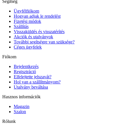
Segítség
Ügyfélfiókom
Hogyan adjak le rendelést
Fizetési módok
Szállítás
Visszaküldés és visszatérítés
Akciók és utalványok
További segítségre van szüksége?
Céges ügyfelek
Fiókom
Bejelentkezés
Regisztráció
Elfelejtette jelszavát?
Hol van a szállítmányom?
Utalvány beváltása
Hasznos információk
Magazin
Szalon
Rólunk