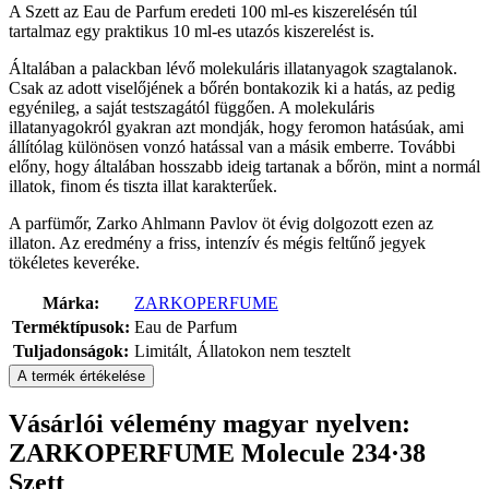
A Szett az Eau de Parfum eredeti 100 ml-es kiszerelésén túl
tartalmaz egy praktikus 10 ml-es utazós kiszerelést is.
Általában a palackban lévő molekuláris illatanyagok szagtalanok.
Csak az adott viselőjének a bőrén bontakozik ki a hatás, az pedig
egyénileg, a saját testszagától függően. A molekuláris
illatanyagokról gyakran azt mondják, hogy feromon hatásúak, ami
állítólag különösen vonzó hatással van a másik emberre. További
előny, hogy általában hosszabb ideig tartanak a bőrön, mint a normál
illatok, finom és tiszta illat karakterűek.
A parfümőr, Zarko Ahlmann Pavlov öt évig dolgozott ezen az
illaton. Az eredmény a friss, intenzív és mégis feltűnő jegyek
tökéletes keveréke.
Márka:
ZARKOPERFUME
Terméktípusok:
Eau de Parfum
Tuljadonságok:
Limitált, Állatokon nem tesztelt
A termék értékelése
Vásárlói vélemény magyar nyelven:
ZARKOPERFUME Molecule 234·38
Szett