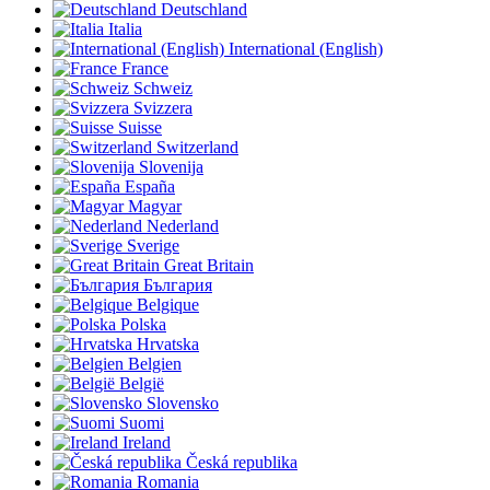
Deutschland
Italia
International (English)
France
Schweiz
Svizzera
Suisse
Switzerland
Slovenija
España
Magyar
Nederland
Sverige
Great Britain
България
Belgique
Polska
Hrvatska
Belgien
België
Slovensko
Suomi
Ireland
Česká republika
Romania