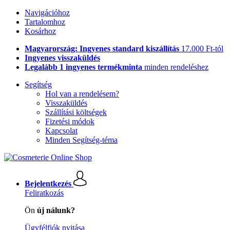
Navigációhoz
Tartalomhoz
Kosárhoz
Magyarország: Ingyenes standard kiszállítás
17.000 Ft-tól
Ingyenes visszaküldés
Legalább 1 ingyenes termékminta
minden rendeléshez
Segítség
Hol van a rendelésem?
Visszaküldés
Szállítási költségek
Fizetési módok
Kapcsolat
Minden Segítség-téma
Bejelentkezés
Feliratkozás
Ön
új nálunk?
Ügyfélfiók nyitása