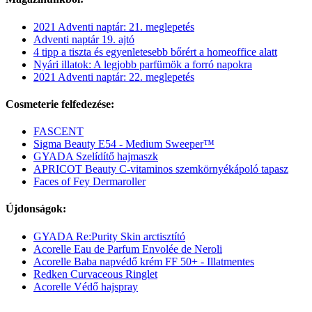
2021 Adventi naptár: 21. meglepetés
Adventi naptár 19. ajtó
4 tipp a tiszta és egyenletesebb bőrért a homeoffice alatt
Nyári illatok: A legjobb parfümök a forró napokra
2021 Adventi naptár: 22. meglepetés
Cosmeterie felfedezése:
FASCENT
Sigma Beauty E54 - Medium Sweeper™
GYADA Szelídítő hajmaszk
APRICOT Beauty C-vitaminos szemkörnyékápoló tapasz
Faces of Fey Dermaroller
Újdonságok:
GYADA Re:Purity Skin arctisztító
Acorelle Eau de Parfum Envolée de Neroli
Acorelle Baba napvédő krém FF 50+ - Illatmentes
Redken Curvaceous Ringlet
Acorelle Védő hajspray