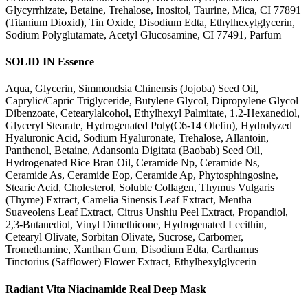
Glycyrrhizate, Betaine, Trehalose, Inositol, Taurine, Mica, CI 77891
(Titanium Dioxid), Tin Oxide, Disodium Edta, Ethylhexylglycerin,
Sodium Polyglutamate, Acetyl Glucosamine, CI 77491, Parfum
SOLID IN Essence
Aqua, Glycerin, Simmondsia Chinensis (Jojoba) Seed Oil,
Caprylic/Capric Triglyceride, Butylene Glycol, Dipropylene Glycol
Dibenzoate, Cetearylalcohol, Ethylhexyl Palmitate, 1.2-Hexanediol,
Glyceryl Stearate, Hydrogenated Poly(C6-14 Olefin), Hydrolyzed
Hyaluronic Acid, Sodium Hyaluronate, Trehalose, Allantoin,
Panthenol, Betaine, Adansonia Digitata (Baobab) Seed Oil,
Hydrogenated Rice Bran Oil, Ceramide Np, Ceramide Ns,
Ceramide As, Ceramide Eop, Ceramide Ap, Phytosphingosine,
Stearic Acid, Cholesterol, Soluble Collagen, Thymus Vulgaris
(Thyme) Extract, Camelia Sinensis Leaf Extract, Mentha
Suaveolens Leaf Extract, Citrus Unshiu Peel Extract, Propandiol,
2,3-Butanediol, Vinyl Dimethicone, Hydrogenated Lecithin,
Cetearyl Olivate, Sorbitan Olivate, Sucrose, Carbomer,
Tromethamine, Xanthan Gum, Disodium Edta, Carthamus
Tinctorius (Safflower) Flower Extract, Ethylhexylglycerin
Radiant Vita Niacinamide Real Deep Mask