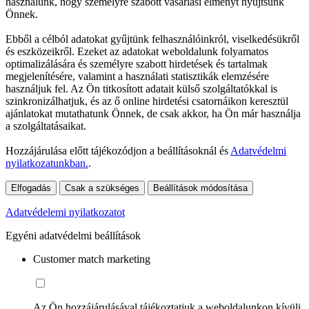
használunk, hogy személyre szabott vásárlási élményt nyújtsunk
Önnek.
Ebből a célból adatokat gyűjtünk felhasználóinkról, viselkedésükről
és eszközeikről. Ezeket az adatokat weboldalunk folyamatos
optimalizálására és személyre szabott hirdetések és tartalmak
megjelenítésére, valamint a használati statisztikák elemzésére
használjuk fel. Az Ön titkosított adatait külső szolgáltatókkal is
szinkronizálhatjuk, és az ő online hirdetési csatornáikon keresztül
ajánlatokat mutathatunk Önnek, de csak akkor, ha Ön már használja
a szolgáltatásaikat.
Hozzájárulása előtt tájékozódjon a beállításoknál és
Adatvédelmi
nyilatkozatunkban.
.
Elfogadás
Csak a szükséges
Beállítások módosítása
Adatvédelemi nyilatkozatot
Egyéni adatvédelmi beállítások
Customer match marketing
Az Ön hozzájárulásával tájékoztatjuk a weboldalunkon kívüli