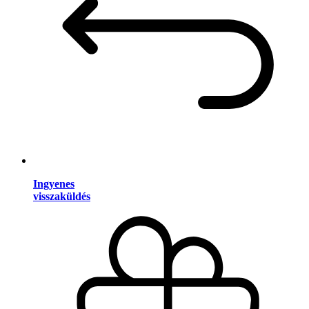
Ingyenes
visszaküldés