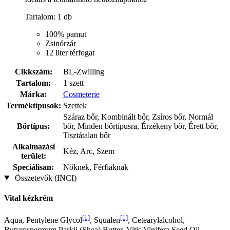
Tartalom: 1 db
100% pamut
Zsinórzár
12 liter térfogat
Cikkszám:
BL-Zwilling
Tartalom:
1 szett
Márka:
Cosmeterie
Terméktípusok:
Szettek
Száraz bőr, Kombinált bőr, Zsíros bőr, Normál
Bőrtípus:
bőr, Minden bőrtípusra, Érzékeny bőr, Érett bőr,
Tisztátalan bőr
Alkalmazási
Kéz, Arc, Szem
terület:
Speciálisan:
Nőknek, Férfiaknak
Összetevők (INCI)
Vital kézkrém
[1]
[1]
Aqua, Pentylene Glycol
, Squalen
, Cetearylalcohol,
Butyrospermum Parkii (Shea) Butter, Vitis Vinifera Seed Oil,