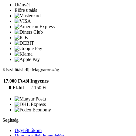
Utánvét
Előre utalás
Kiszállítási díj: Magyarország
17.000 Ft-tól
Ingyenes
0 Ft-tól
2.150 Ft
Segítség
Ügyfélfiókom
Hogyan adjak le rendelést