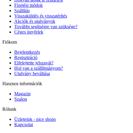
Fizetési módok
Szállítás
Visszaküldés és visszatérítés
Akciók és utalványok
További segítségre van szüksége?
Céges ügyfelek
Fiókom
Bejelentkezés
Regisztráció
Elfelejtette jelszavát?
Hol van a szállítmányom?
Utalvány beváltása
Hasznos információk
Magazin
Szalon
Rólunk
Üzleteink - nice shops
Kapcsolat