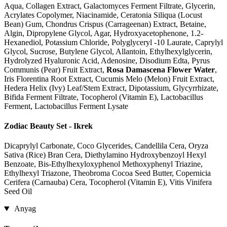
Aqua, Collagen Extract, Galactomyces Ferment Filtrate, Glycerin,
Acrylates Copolymer, Niacinamide, Ceratonia Siliqua (Locust
Bean) Gum, Chondrus Crispus (Carrageenan) Extract, Betaine,
Algin, Dipropylene Glycol, Agar, Hydroxyacetophenone, 1.2-
Hexanediol, Potassium Chloride, Polyglyceryl -10 Laurate, Caprylyl
Glycol, Sucrose, Butylene Glycol, Allantoin, Ethylhexylglycerin,
Hydrolyzed Hyaluronic Acid, Adenosine, Disodium Edta, Pyrus
Communis (Pear) Fruit Extract,
Rosa Damascena Flower Water
,
Iris Florentina Root Extract, Cucumis Melo (Melon) Fruit Extract,
Hedera Helix (Ivy) Leaf/Stem Extract, Dipotassium, Glycyrrhizate,
Bifida Ferment Filtrate, Tocopherol (Vitamin E), Lactobacillus
Ferment, Lactobacillus Ferment Lysate
Zodiac Beauty Set - Ikrek
Dicaprylyl Carbonate, Coco Glycerides, Candellila Cera, Oryza
Sativa (Rice) Bran Cera, Diethylamino Hydroxybenzoyl Hexyl
Benzoate, Bis-Ethylhexyloxyphenol Methoxyphenyl Triazine,
Ethylhexyl Triazone, Theobroma Cocoa Seed Butter, Copernicia
Cerifera (Carnauba) Cera, Tocopherol (Vitamin E), Vitis Vinifera
Seed Oil
Anyag