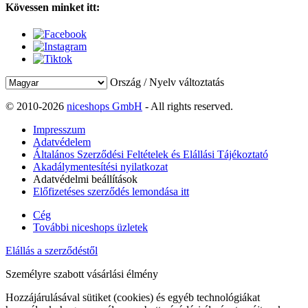
Kövessen minket itt:
Ország / Nyelv változtatás
© 2010-2026
niceshops GmbH
- All rights reserved.
Impresszum
Adatvédelem
Általános Szerződési Feltételek és Elállási Tájékoztató
Akadálymentesítési nyilatkozat
Adatvédelmi beállítások
Előfizetéses szerződés lemondása itt
Cég
További niceshops üzletek
Elállás a szerződéstől
Személyre szabott vásárlási élmény
Hozzájárulásával sütiket (cookies) és egyéb technológiákat