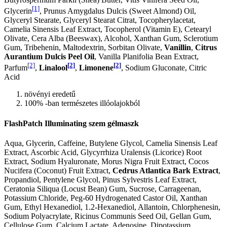
[1]
Glycerin
, Prunus Amygdalus Dulcis (Sweet Almond) Oil,
Glyceryl Stearate, Glyceryl Stearat Citrat, Tocopherylacetat,
Camelia Sinensis Leaf Extract, Tocopherol (Vitamin E), Cetearyl
Olivate, Cera Alba (Beeswax), Alcohol, Xanthan Gum, Sclerotium
Gum, Tribehenin, Maltodextrin, Sorbitan Olivate,
Vanillin
,
Citrus
Aurantium Dulcis Peel Oil
, Vanilla Planifolia Bean Extract,
[2]
[2]
[2]
Parfum
,
Linalool
,
Limonene
, Sodium Gluconate, Citric
Acid
növényi eredetű
100% -ban természetes illóolajokból
FlashPatch Illuminating szem gélmaszk
Aqua, Glycerin, Caffeine, Butylene Glycol, Camelia Sinensis Leaf
Extract, Ascorbic Acid, Glycyrrhiza Uralensis (Licorice) Root
Extract, Sodium Hyaluronate, Morus Nigra Fruit Extract, Cocos
Nucifera (Coconut) Fruit Extract,
Cedrus Atlantica Bark Extract
,
Propandiol, Pentylene Glycol, Pinus Sylvestris Leaf Extract,
Ceratonia Siliqua (Locust Bean) Gum, Sucrose, Carrageenan,
Potassium Chloride, Peg-60 Hydrogenated Castor Oil, Xanthan
Gum, Ethyl Hexanediol, 1.2-Hexanediol, Allantoin, Chlorphenesin,
Sodium Polyacrylate, Ricinus Communis Seed Oil, Gellan Gum,
Cellulose Gum, Calcium Lactate, Adenosine, Dipotassium