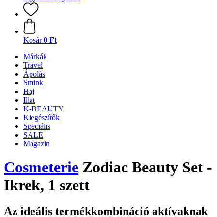
Kosár
0 Ft
Márkák
Travel
Ápolás
Smink
Haj
Illat
K-BEAUTY
Kiegészítők
Speciális
SALE
Magazin
Cosmeterie
Zodiac Beauty Set -
Ikrek, 1 szett
Az ideális termékkombináció aktívaknak