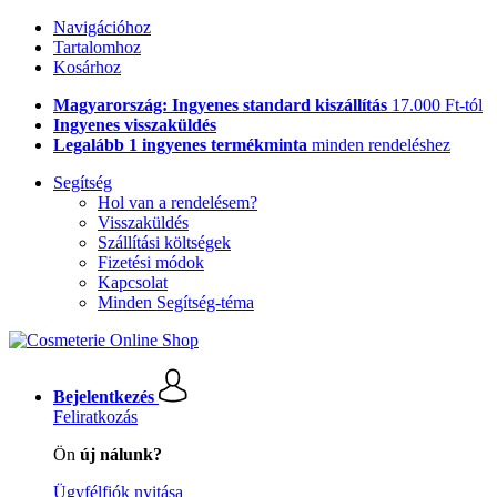
Navigációhoz
Tartalomhoz
Kosárhoz
Magyarország: Ingyenes standard kiszállítás
17.000 Ft-tól
Ingyenes visszaküldés
Legalább 1 ingyenes termékminta
minden rendeléshez
Segítség
Hol van a rendelésem?
Visszaküldés
Szállítási költségek
Fizetési módok
Kapcsolat
Minden Segítség-téma
Bejelentkezés
Feliratkozás
Ön
új nálunk?
Ügyfélfiók nyitása