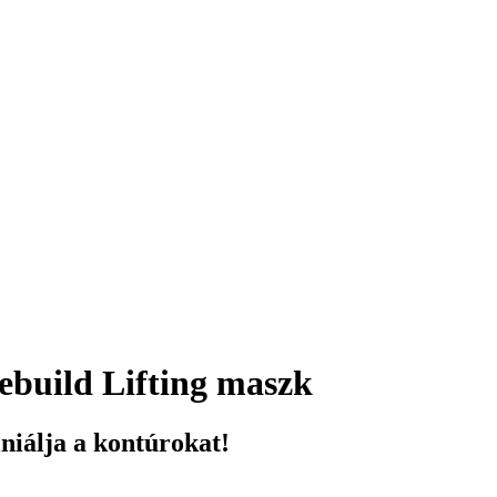
uild Lifting maszk
finiálja a kontúrokat!