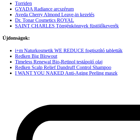
Torriden
GYADA Radiance arcszérum
Aveda Cherry Almond Leave-in kezelés
Dr. Tonar Cosmetics ROYAL
SAINT CHARLES Tömjénkönnyek füstölőkeverék
Újdonságok:
i+m Naturkosmetik WE REDUCE fogtisztító tabletták
Redken Big Blowout
Timeless Renewal Bio-Retinol testápoló olaj
Redken Scalp Relief Dandruff Control Shampoo
I WANT YOU NAKED Anti-Aging Peeling maszk