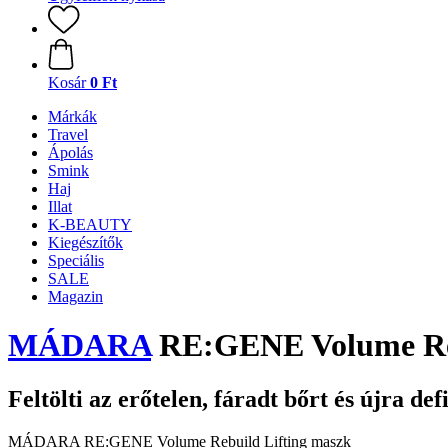
Kosár
0 Ft
Márkák
Travel
Ápolás
Smink
Haj
Illat
K-BEAUTY
Kiegészítők
Speciális
SALE
Magazin
MÁDARA
RE:GENE Volume Reb
Feltölti az erőtelen, fáradt bőrt és újra de
MÁDARA RE:GENE Volume Rebuild Lifting maszk