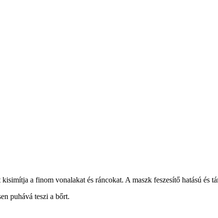
t kisimítja a finom vonalakat és ráncokat. A maszk feszesítő hatású és t
en puhává teszi a bőrt.