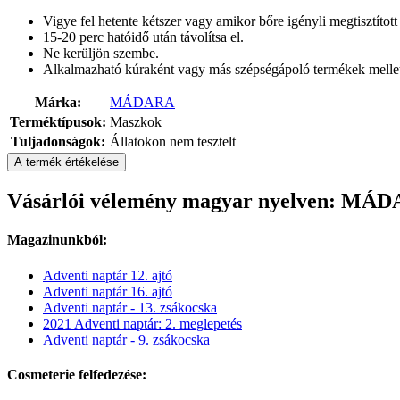
Vigye fel hetente kétszer vagy amikor bőre igényli megtisztított
15-20 perc hatóidő után távolítsa el.
Ne kerüljön szembe.
Alkalmazható kúraként vagy más szépségápoló termékek mellet
Márka:
MÁDARA
Terméktípusok:
Maszkok
Tuljadonságok:
Állatokon nem tesztelt
A termék értékelése
Vásárlói vélemény magyar nyelven: MÁD
Magazinunkból:
Adventi naptár 12. ajtó
Adventi naptár 16. ajtó
Adventi naptár - 13. zsákocska
2021 Adventi naptár: 2. meglepetés
Adventi naptár - 9. zsákocska
Cosmeterie felfedezése: