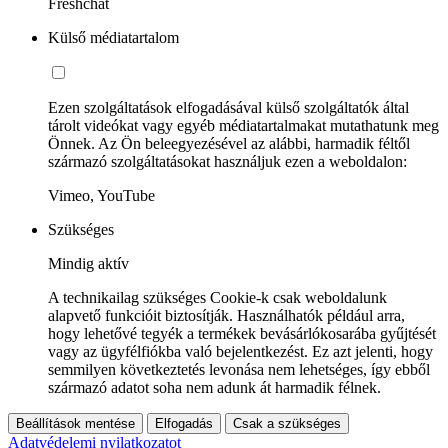
Freshchat
Külső médiatartalom
Ezen szolgáltatások elfogadásával külső szolgáltatók által
tárolt videókat vagy egyéb médiatartalmakat mutathatunk meg
Önnek. Az Ön beleegyezésével az alábbi, harmadik féltől
származó szolgáltatásokat használjuk ezen a weboldalon:
Vimeo, YouTube
Szükséges
Mindig aktív
A technikailag szükséges Cookie-k csak weboldalunk
alapvető funkcióit biztosítják. Használhatók például arra,
hogy lehetővé tegyék a termékek bevásárlókosarába gyűjtését
vagy az ügyfélfiókba való bejelentkezést. Ez azt jelenti, hogy
semmilyen következtetés levonása nem lehetséges, így ebből
származó adatot soha nem adunk át harmadik félnek.
Beállítások mentése
Elfogadás
Csak a szükséges
Adatvédelemi nyilatkozatot