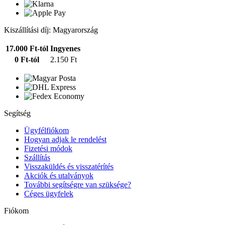
Kiszállítási díj: Magyarország
17.000 Ft-tól
Ingyenes
0 Ft-tól
2.150 Ft
Segítség
Ügyfélfiókom
Hogyan adjak le rendelést
Fizetési módok
Szállítás
Visszaküldés és visszatérítés
Akciók és utalványok
További segítségre van szüksége?
Céges ügyfelek
Fiókom