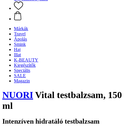
Márkák
Travel
Ápolás
Smink
Haj
Illat
K-BEAUTY
Kiegészítők
Speciális
SALE
Magazin
NUORI
Vital testbalzsam, 150
ml
Intenzíven hidratáló testbalzsam