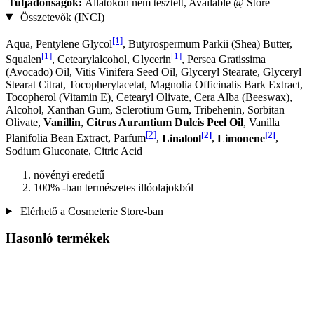
Tuljadonságok:
Állatokon nem tesztelt, Available @ Store
Összetevők (INCI)
[1]
Aqua, Pentylene Glycol
, Butyrospermum Parkii (Shea) Butter,
[1]
[1]
Squalen
, Cetearylalcohol, Glycerin
, Persea Gratissima
(Avocado) Oil, Vitis Vinifera Seed Oil, Glyceryl Stearate, Glyceryl
Stearat Citrat, Tocopherylacetat, Magnolia Officinalis Bark Extract,
Tocopherol (Vitamin E), Cetearyl Olivate, Cera Alba (Beeswax),
Alcohol, Xanthan Gum, Sclerotium Gum, Tribehenin, Sorbitan
Olivate,
Vanillin
,
Citrus Aurantium Dulcis Peel Oil
, Vanilla
[2]
[2]
[2]
Planifolia Bean Extract, Parfum
,
Linalool
,
Limonene
,
Sodium Gluconate, Citric Acid
növényi eredetű
100% -ban természetes illóolajokból
Elérhető a Cosmeterie Store-ban
Hasonló termékek