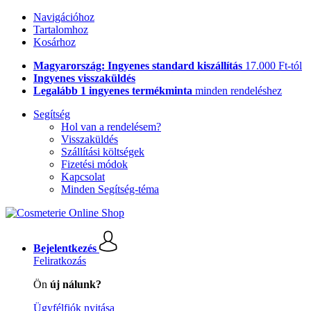
Navigációhoz
Tartalomhoz
Kosárhoz
Magyarország: Ingyenes standard kiszállítás
17.000 Ft-tól
Ingyenes visszaküldés
Legalább 1 ingyenes termékminta
minden rendeléshez
Segítség
Hol van a rendelésem?
Visszaküldés
Szállítási költségek
Fizetési módok
Kapcsolat
Minden Segítség-téma
Bejelentkezés
Feliratkozás
Ön
új nálunk?
Ügyfélfiók nyitása