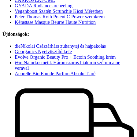
ZARKOPERFUME
GYADA Radiance arcpeeling
Veganboost Szatén Scrunchie Kicsi Méretben
Peter Thomas Roth Potent C Power szemkrém
Kérastase Masque Beurre Haute Nutrition
Újdonságok:
dieNikolai Császárhárs zuhanytej és hajpakolás
Georganics Nyelvtisztító kefe
Evolve Organic Beauty Pro + Ectoin Soothing krém
i+m Naturkosmetik Háromszoros hialuron szérum aloe
verával
Acorelle Bio Eau de Parfum Absolu Tiaré