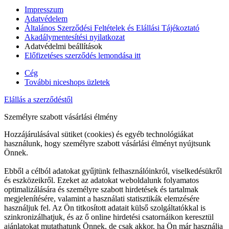
Impresszum
Adatvédelem
Általános Szerződési Feltételek és Elállási Tájékoztató
Akadálymentesítési nyilatkozat
Adatvédelmi beállítások
Előfizetéses szerződés lemondása itt
Cég
További niceshops üzletek
Elállás a szerződéstől
Személyre szabott vásárlási élmény
Hozzájárulásával sütiket (cookies) és egyéb technológiákat
használunk, hogy személyre szabott vásárlási élményt nyújtsunk
Önnek.
Ebből a célból adatokat gyűjtünk felhasználóinkról, viselkedésükről
és eszközeikről. Ezeket az adatokat weboldalunk folyamatos
optimalizálására és személyre szabott hirdetések és tartalmak
megjelenítésére, valamint a használati statisztikák elemzésére
használjuk fel. Az Ön titkosított adatait külső szolgáltatókkal is
szinkronizálhatjuk, és az ő online hirdetési csatornáikon keresztül
ajánlatokat mutathatunk Önnek, de csak akkor, ha Ön már használja