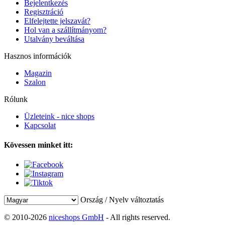
Bejelentkezés
Regisztráció
Elfelejtette jelszavát?
Hol van a szállítmányom?
Utalvány beváltása
Hasznos információk
Magazin
Szalon
Rólunk
Üzleteink - nice shops
Kapcsolat
Kövessen minket itt:
Ország / Nyelv változtatás
© 2010-2026
niceshops GmbH
- All rights reserved.