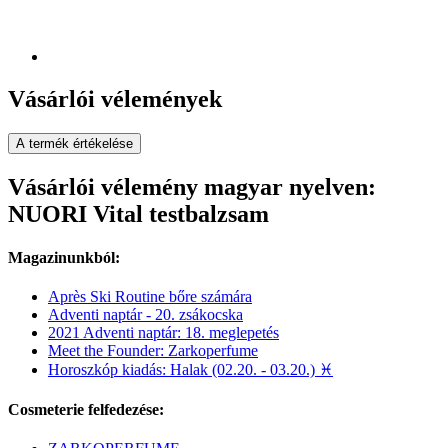
Vásárlói vélemények
A termék értékelése
Vásárlói vélemény magyar nyelven:
NUORI Vital testbalzsam
Magazinunkból:
Après Ski Routine bőre számára
Adventi naptár - 20. zsákocska
2021 Adventi naptár: 18. meglepetés
Meet the Founder: Zarkoperfume
Horoszkóp kiadás: Halak (02.20. - 03.20.) ♓
Cosmeterie felfedezése: