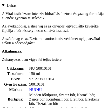
Leírás
A Vital testbalzsam intenzív hidratálást biztosít és gazdag formulája
ellenére gyorsan felszívódik.
Az avokádóolaj, a shea vaj és az olívaolaj egyedülálló keveréke
táplálja a bőrt és selymesen simává teszi azt.
A szőlőmag és az E-vitamin antioxidatív védelmet nyújt, aezáltal
erősíti a bőrvédőgátat.
Alkalmazás:
Zuhanyozás után vigye fel teljes testére.
Cikkszám:
NU-50010101
Tartalom:
150 ml
EAN:
5712798000104
Gyártói szám:
50010101
Márka:
NUORI
Minden bőrtípusra, Száraz bőr, Normál bőr,
Bőrtípus:
Zsíros bőr, Kombinált bőr, Érett bőr, Érzékeny
bőr, Tisztátalan bőr