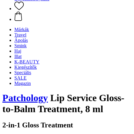
Márkák
Travel
Ápolás
Smink
Haj
Illat
K-BEAUTY
Kiegészítők
Speciális
SALE
Magazin
Patchology
Lip Service Gloss-
to-Balm Treatment, 8 ml
2-in-1 Gloss Treatment