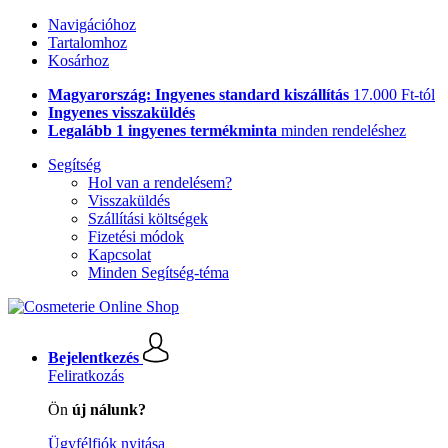
Navigációhoz
Tartalomhoz
Kosárhoz
Magyarország: Ingyenes standard kiszállítás
17.000 Ft-tól
Ingyenes visszaküldés
Legalább 1 ingyenes termékminta
minden rendeléshez
Segítség
Hol van a rendelésem?
Visszaküldés
Szállítási költségek
Fizetési módok
Kapcsolat
Minden Segítség-téma
Bejelentkezés
Feliratkozás
Ön
új nálunk?
Ügyfélfiók nyitása