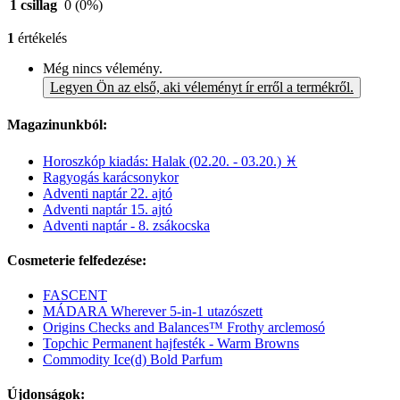
1 csillag
0
(0%)
1
értékelés
Még nincs vélemény.
Legyen Ön az első, aki véleményt ír erről a termékről.
Magazinunkból:
Horoszkóp kiadás: Halak (02.20. - 03.20.) ♓
Ragyogás karácsonykor
Adventi naptár 22. ajtó
Adventi naptár 15. ajtó
Adventi naptár - 8. zsákocska
Cosmeterie felfedezése:
FASCENT
MÁDARA Wherever 5-in-1 utazószett
Origins Checks and Balances™ Frothy arclemosó
Topchic Permanent hajfesték - Warm Browns
Commodity Ice(d) Bold Parfum
Újdonságok: