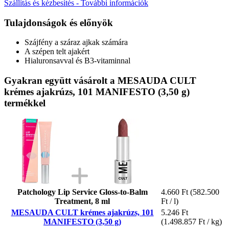
Szállítás és kézbesítés - További információk
Tulajdonságok és előnyök
Szájfény a száraz ajkak számára
A szépen telt ajakért
Hialuronsavval és B3-vitaminnal
Gyakran együtt vásárolt a MESAUDA CULT
krémes ajakrúzs, 101 MANIFESTO (3,50 g)
termékkel
Patchology Lip Service Gloss-to-Balm
4.660 Ft
(582.500
Treatment, 8 ml
Ft / l)
MESAUDA CULT krémes ajakrúzs, 101
5.246 Ft
MANIFESTO (3,50 g)
(1.498.857 Ft / kg)