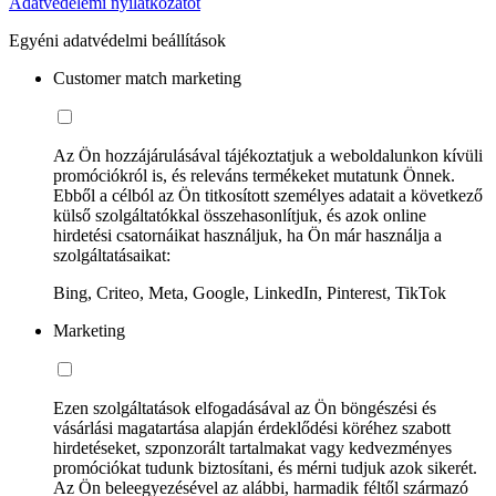
Adatvédelemi nyilatkozatot
Egyéni adatvédelmi beállítások
Customer match marketing
Az Ön hozzájárulásával tájékoztatjuk a weboldalunkon kívüli
promóciókról is, és releváns termékeket mutatunk Önnek.
Ebből a célból az Ön titkosított személyes adatait a következő
külső szolgáltatókkal összehasonlítjuk, és azok online
hirdetési csatornáikat használjuk, ha Ön már használja a
szolgáltatásaikat:
Bing, Criteo, Meta, Google, LinkedIn, Pinterest, TikTok
Marketing
Ezen szolgáltatások elfogadásával az Ön böngészési és
vásárlási magatartása alapján érdeklődési köréhez szabott
hirdetéseket, szponzorált tartalmakat vagy kedvezményes
promóciókat tudunk biztosítani, és mérni tudjuk azok sikerét.
Az Ön beleegyezésével az alábbi, harmadik féltől származó