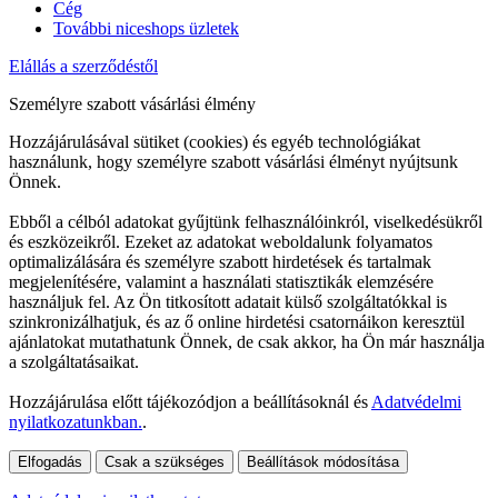
Cég
További niceshops üzletek
Elállás a szerződéstől
Személyre szabott vásárlási élmény
Hozzájárulásával sütiket (cookies) és egyéb technológiákat
használunk, hogy személyre szabott vásárlási élményt nyújtsunk
Önnek.
Ebből a célból adatokat gyűjtünk felhasználóinkról, viselkedésükről
és eszközeikről. Ezeket az adatokat weboldalunk folyamatos
optimalizálására és személyre szabott hirdetések és tartalmak
megjelenítésére, valamint a használati statisztikák elemzésére
használjuk fel. Az Ön titkosított adatait külső szolgáltatókkal is
szinkronizálhatjuk, és az ő online hirdetési csatornáikon keresztül
ajánlatokat mutathatunk Önnek, de csak akkor, ha Ön már használja
a szolgáltatásaikat.
Hozzájárulása előtt tájékozódjon a beállításoknál és
Adatvédelmi
nyilatkozatunkban.
.
Elfogadás
Csak a szükséges
Beállítások módosítása