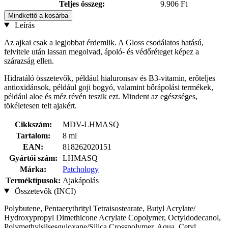
Teljes összeg:
9.906 Ft
Mindkettő a kosárba
Leírás
Az ajkai csak a legjobbat érdemlik. A Gloss csodálatos hatású,
felvitele után lassan megolvad, ápoló- és védőréteget képez a
szárazság ellen.
Hidratáló összetevők, például hialuronsav és B3-vitamin, erőteljes
antioxidánsok, például goji bogyó, valamint bőrápolási termékek,
például aloe és méz révén teszik ezt. Mindent az egészséges,
tökéletesen telt ajakért.
Cikkszám:
MDV-LHMASQ
Tartalom:
8 ml
EAN:
818262020151
Gyártói szám:
LHMASQ
Márka:
Patchology
Terméktípusok:
Ajakápolás
Összetevők (INCI)
Polybutene, Pentaerythrityl Tetraisostearate, Butyl Acrylate/
Hydroxypropyl Dimethicone Acrylate Copolymer, Octyldodecanol,
Polymethylsilsesquioxane/Silica Crosspolymer, Aqua, Cetyl