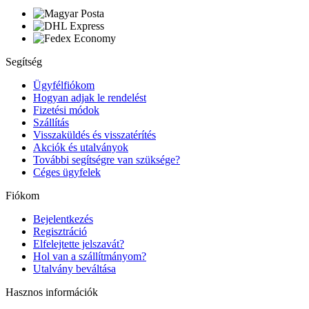
Segítség
Ügyfélfiókom
Hogyan adjak le rendelést
Fizetési módok
Szállítás
Visszaküldés és visszatérítés
Akciók és utalványok
További segítségre van szüksége?
Céges ügyfelek
Fiókom
Bejelentkezés
Regisztráció
Elfelejtette jelszavát?
Hol van a szállítmányom?
Utalvány beváltása
Hasznos információk