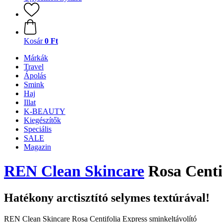
Kosár
0 Ft
Márkák
Travel
Ápolás
Smink
Haj
Illat
K-BEAUTY
Kiegészítők
Speciális
SALE
Magazin
REN Clean Skincare
Rosa Centif
Hatékony arctisztító selymes textúrával!
REN Clean Skincare Rosa Centifolia Express sminkeltávolító