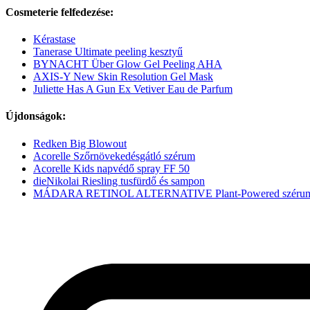
Cosmeterie felfedezése:
Kérastase
Tanerase Ultimate peeling kesztyű
BYNACHT Über Glow Gel Peeling AHA
AXIS-Y New Skin Resolution Gel Mask
Juliette Has A Gun Ex Vetiver Eau de Parfum
Újdonságok:
Redken Big Blowout
Acorelle Szőrnövekedésgátló szérum
Acorelle Kids napvédő spray FF 50
dieNikolai Riesling tusfürdő és sampon
MÁDARA RETINOL ALTERNATIVE Plant-Powered széru