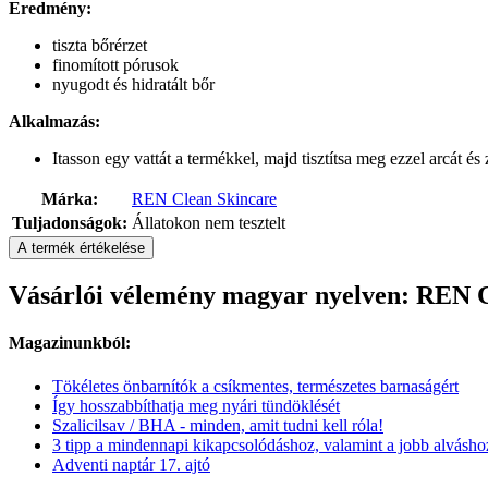
Eredmény:
tiszta bőrérzet
finomított pórusok
nyugodt és hidratált bőr
Alkalmazás:
Itasson egy vattát a termékkel, majd tisztítsa meg ezzel arcát és 
Márka:
REN Clean Skincare
Tuljadonságok:
Állatokon nem tesztelt
A termék értékelése
Vásárlói vélemény magyar nyelven: REN Cl
Magazinunkból:
Tökéletes önbarnítók a csíkmentes, természetes barnaságért
Így hosszabbíthatja meg nyári tündöklését
Szalicilsav / BHA - minden, amit tudni kell róla!
3 tipp a mindennapi kikapcsolódáshoz, valamint a jobb alvásho
Adventi naptár 17. ajtó