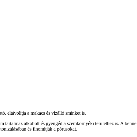
ó, eltávolítja a makacs és vízálló sminket is.
em tartalmaz alkoholt és gyengéd a szemkörnyéki területhez is. A benne 
 tonizálásában és finomítják a pórusokat.