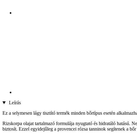
Leírás
Ez a selymesen lágy tisztító termék minden bőrtípus esetén alkalmazhat
Rizskorpa olajat tartalmazó formulája nyugtató és hidratáló hatású. N
biztosít. Ezzel egyidejűleg a provencei rózsa tanninok segítenek a bőr