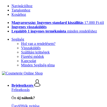
Navigációhoz
Tartalomhoz
Kosárhoz
Magyarország: Ingyenes standard kiszállítás
17.000 Ft-tól
Ingyenes visszaküldés
Legalább 1 ingyenes termékminta
minden rendeléshez
Segítség
Hol van a rendelésem?
Visszaküldés
Szállítási költségek
Fizetési módok
Kapcsolat
Minden Segítség-téma
Bejelentkezés
Feliratkozás
Ön
új nálunk?
Ügyfélfiók nyitása