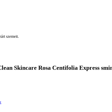
zárt szemeit.
ean Skincare Rosa Centifolia Express smin
z