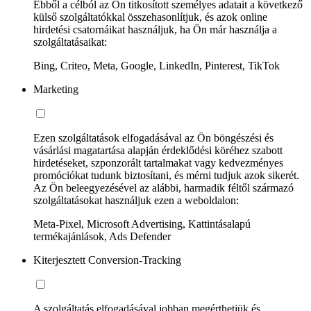
Ebből a célból az Ön titkosított személyes adatait a következő
külső szolgáltatókkal összehasonlítjuk, és azok online
hirdetési csatornáikat használjuk, ha Ön már használja a
szolgáltatásaikat:
Bing, Criteo, Meta, Google, LinkedIn, Pinterest, TikTok
Marketing
Ezen szolgáltatások elfogadásával az Ön böngészési és
vásárlási magatartása alapján érdeklődési köréhez szabott
hirdetéseket, szponzorált tartalmakat vagy kedvezményes
promóciókat tudunk biztosítani, és mérni tudjuk azok sikerét.
Az Ön beleegyezésével az alábbi, harmadik féltől származó
szolgáltatásokat használjuk ezen a weboldalon:
Meta-Pixel, Microsoft Advertising, Kattintásalapú
termékajánlások, Ads Defender
Kiterjesztett Conversion-Tracking
A szolgáltatás elfogadásával jobban megérthetjük és