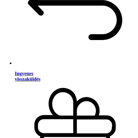
Ingyenes
visszaküldés