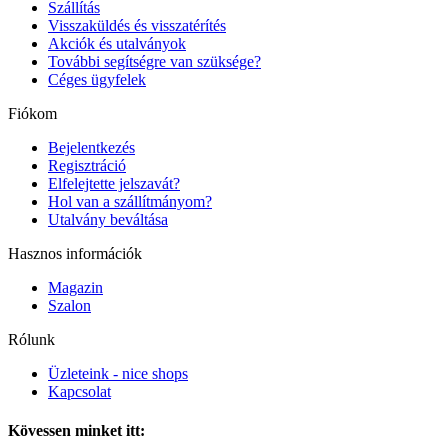
Szállítás
Visszaküldés és visszatérítés
Akciók és utalványok
További segítségre van szüksége?
Céges ügyfelek
Fiókom
Bejelentkezés
Regisztráció
Elfelejtette jelszavát?
Hol van a szállítmányom?
Utalvány beváltása
Hasznos információk
Magazin
Szalon
Rólunk
Üzleteink - nice shops
Kapcsolat
Kövessen minket itt: