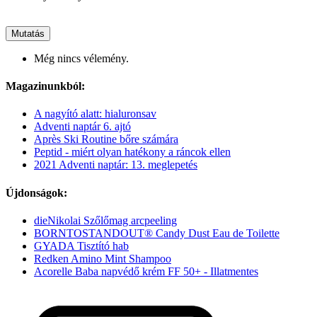
Mutatás
Még nincs vélemény.
Magazinunkból:
A nagyító alatt: hialuronsav
Adventi naptár 6. ajtó
Après Ski Routine bőre számára
Peptid - miért olyan hatékony a ráncok ellen
2021 Adventi naptár: 13. meglepetés
Újdonságok:
dieNikolai Szőlőmag arcpeeling
BORNTOSTANDOUT® Candy Dust Eau de Toilette
GYADA Tisztító hab
Redken Amino Mint Shampoo
Acorelle Baba napvédő krém FF 50+ - Illatmentes