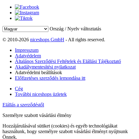
Ország / Nyelv változtatás
© 2010-2026
niceshops GmbH
- All rights reserved.
Impresszum
Adatvédelem
Általános Szerződési Feltételek és Elállási Tájékoztató
Akadálymentesítési nyilatkozat
Adatvédelmi beállítások
Előfizetéses szerződés lemondása itt
Cég
További niceshops üzletek
Elállás a szerződéstől
Személyre szabott vásárlási élmény
Hozzájárulásával sütiket (cookies) és egyéb technológiákat
használunk, hogy személyre szabott vásárlási élményt nyújtsunk
Önnek.