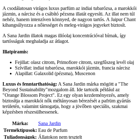
A csodálatosan virágos luxus parfüm az indiai tubarózsa, a marokkói
jázmin, a nárcisz és a csábító pézsma illatát egyesíti. Az illat nem túl
nehéz, hanem intenzíven könnyed, de nagyon tartós. A Jaipur Chant
kihangsúlyozza a nőiességet és meleg-virágos jegyeket biztosít.
A Sana Jardin illatok magas illóolaj koncentrációval bírnak, így
tartósságuk meghaladja az átlagot.
Illatpiramis:
Fejillat: olasz citrom, Primofiore citrom, szegfűszeg levél olaj
Szívillat: indiai tubarózsa, marokkói jázmin, francia nárcisz
Alapillat: Galaxolid (pézsma), Muscenon
Luxus és fenntarthatóság:
A Sana Jardin márka mögött a "The
Beyond Sustainability"mozgalom áll. Ide tartozik például az
"Orange Blossom Project". Ez egy olyan kezdeményezés, amely
biztosítja a marokkói nők méltányosan bérezését a pafrüm gyártás
területén, valamint támogatja, hogy a jövőben speciális, szakmai
képzésben részesülhessenek.
Márka:
Sana Jardin
Terméktípusok:
Eau de Parfum
Tuljadonságok:
Állatokon nem tesztelt