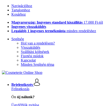
Navigációhoz
Tartalomhoz
Kosárhoz
Magyarország: Ingyenes standard kiszállítás
17.000 Ft-tól
Ingyenes visszaküldés
Legalább 1 ingyenes termékminta
minden rendeléshez
Segítség
Hol van a rendelésem?
Visszaküldés
Szállítási költségek
Fizetési módok
Kapcsolat
Minden Segítség-téma
Bejelentkezés
Feliratkozás
Ön
új nálunk?
Ügyfélfiók nyitása