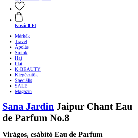
Kosár
0 Ft
Márkák
Travel
Ápolás
Smink
Haj
Illat
K-BEAUTY
Kiegészítők
Speciális
SALE
Magazin
Sana Jardin
Jaipur Chant Eau
de Parfum No.8
Virágos, csábító Eau de Parfum