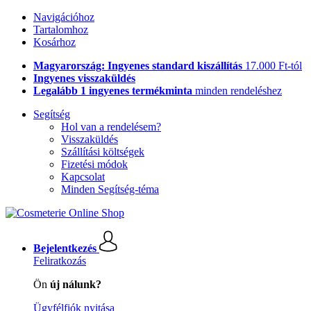
Navigációhoz
Tartalomhoz
Kosárhoz
Magyarország: Ingyenes standard kiszállítás
17.000 Ft-tól
Ingyenes visszaküldés
Legalább 1 ingyenes termékminta
minden rendeléshez
Segítség
Hol van a rendelésem?
Visszaküldés
Szállítási költségek
Fizetési módok
Kapcsolat
Minden Segítség-téma
Bejelentkezés
Feliratkozás
Ön
új nálunk?
Ügyfélfiók nyitása