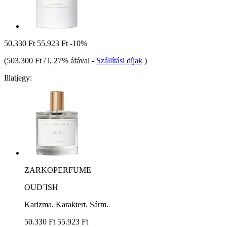
50.330 Ft
55.923 Ft
-10%
(
503.300 Ft / l
, 27% áfával
-
Szállítási díjak
)
Illatjegy:
ZARKOPERFUME
OUD´ISH
Karizma. Karaktert. Sárm.
50.330 Ft
55.923 Ft