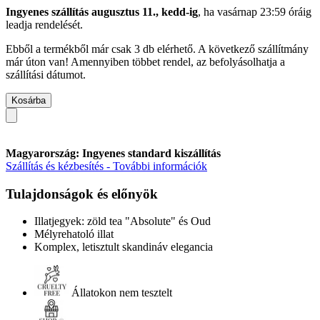
Ingyenes szállítás augusztus 11., kedd-ig
, ha
vasárnap 23:59 óráig
leadja rendelését.
Ebből a termékből már csak 3 db elérhető. A következő szállítmány
már úton van! Amennyiben többet rendel, az befolyásolhatja a
szállítási dátumot.
Kosárba
Magyarország: Ingyenes standard kiszállítás
Szállítás és kézbesítés - További információk
Tulajdonságok és előnyök
Illatjegyek: zöld tea "Absolute" és Oud
Mélyrehatoló illat
Komplex, letisztult skandináv elegancia
Állatokon nem tesztelt