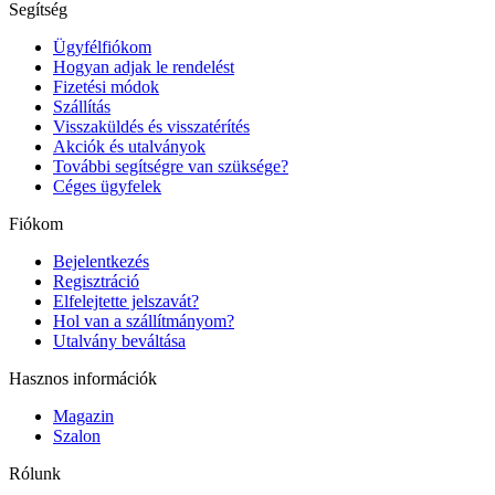
Segítség
Ügyfélfiókom
Hogyan adjak le rendelést
Fizetési módok
Szállítás
Visszaküldés és visszatérítés
Akciók és utalványok
További segítségre van szüksége?
Céges ügyfelek
Fiókom
Bejelentkezés
Regisztráció
Elfelejtette jelszavát?
Hol van a szállítmányom?
Utalvány beváltása
Hasznos információk
Magazin
Szalon
Rólunk