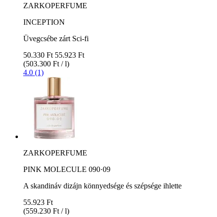
ZARKOPERFUME
INCEPTION
Üvegcsébe zárt Sci-fi
50.330 Ft
55.923 Ft
(503.300 Ft / l)
4.0 (1)
ZARKOPERFUME
PINK MOLECULE 090·09
A skandináv dizájn könnyedsége és szépsége ihlette
55.923 Ft
(559.230 Ft / l)