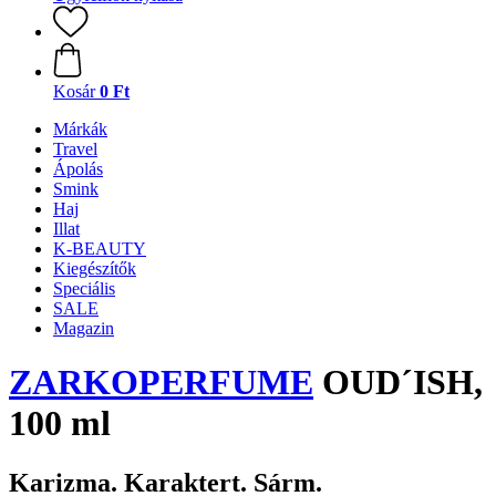
Kosár
0 Ft
Márkák
Travel
Ápolás
Smink
Haj
Illat
K-BEAUTY
Kiegészítők
Speciális
SALE
Magazin
ZARKOPERFUME
OUD´ISH,
100 ml
Karizma. Karaktert. Sárm.