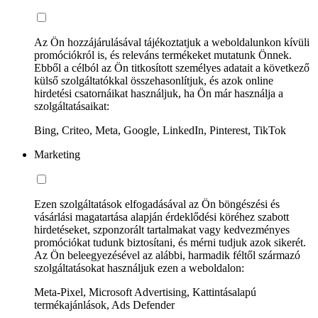
Az Ön hozzájárulásával tájékoztatjuk a weboldalunkon kívüli
promóciókról is, és releváns termékeket mutatunk Önnek.
Ebből a célból az Ön titkosított személyes adatait a következő
külső szolgáltatókkal összehasonlítjuk, és azok online
hirdetési csatornáikat használjuk, ha Ön már használja a
szolgáltatásaikat:
Bing, Criteo, Meta, Google, LinkedIn, Pinterest, TikTok
Marketing
Ezen szolgáltatások elfogadásával az Ön böngészési és
vásárlási magatartása alapján érdeklődési köréhez szabott
hirdetéseket, szponzorált tartalmakat vagy kedvezményes
promóciókat tudunk biztosítani, és mérni tudjuk azok sikerét.
Az Ön beleegyezésével az alábbi, harmadik féltől származó
szolgáltatásokat használjuk ezen a weboldalon:
Meta-Pixel, Microsoft Advertising, Kattintásalapú
termékajánlások, Ads Defender