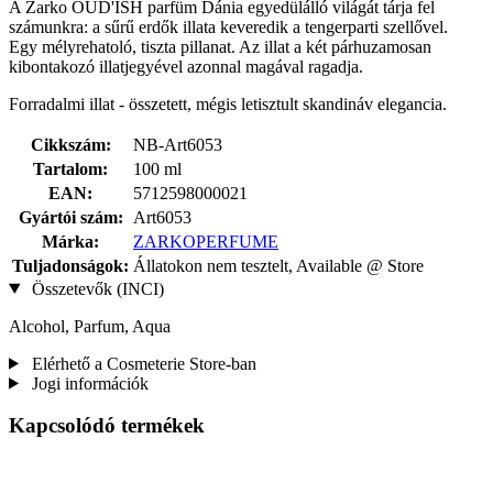
A Zarko OUD'ISH parfüm Dánia egyedülálló világát tárja fel
számunkra: a sűrű erdők illata keveredik a tengerparti szellővel.
Egy mélyrehatoló, tiszta pillanat. Az illat a két párhuzamosan
kibontakozó illatjegyével azonnal magával ragadja.
Forradalmi illat - összetett, mégis letisztult skandináv elegancia.
Cikkszám:
NB-Art6053
Tartalom:
100 ml
EAN:
5712598000021
Gyártói szám:
Art6053
Márka:
ZARKOPERFUME
Tuljadonságok:
Állatokon nem tesztelt, Available @ Store
Összetevők (INCI)
Alcohol, Parfum, Aqua
Elérhető a Cosmeterie Store-ban
Jogi információk
Kapcsolódó termékek