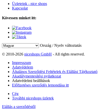
Üzleteink - nice shops
Kapcsolat
Kövessen minket itt:
Ország / Nyelv változtatás
© 2010-2026
niceshops GmbH
- All rights reserved.
Impresszum
Adatvédelem
Általános Szerződési Feltételek és Elállási Tájékoztató
Akadálymentesítési nyilatkozat
Adatvédelmi beállítások
Előfizetéses szerződés lemondása itt
Cég
További niceshops üzletek
Elállás a szerződéstől