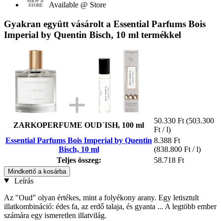
Available @ Store
Gyakran együtt vásárolt a Essential Parfums Bois
Imperial by Quentin Bisch, 10 ml termékkel
50.330 Ft
(503.300
ZARKOPERFUME OUD´ISH, 100 ml
Ft / l)
Essential Parfums Bois Imperial by Quentin
8.388 Ft
Bisch, 10 ml
(838.800 Ft / l)
Teljes összeg:
58.718 Ft
Mindkettő a kosárba
Leírás
Az "Oud" olyan értékes, mint a folyékony arany. Egy letisztult
illatkombináció: édes fa, az erdő talaja, és gyanta ... A legtöbb ember
számára egy ismeretlen illatvilág.