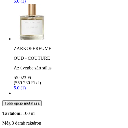
5.0 (1)
ZARKOPERFUME
OUD - COUTURE
Az üvegbe zárt stílus
55.923 Ft
(559.230 Ft / l)
5.0 (1)
Több opció mutatása
Tartalom:
100 ml
Még 3 darab raktáron