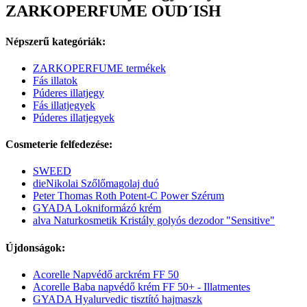
ZARKOPERFUME OUD´ISH
Népszerű kategóriák:
ZARKOPERFUME termékek
Fás illatok
Púderes illatjegy
Fás illatjegyek
Púderes illatjegyek
Cosmeterie felfedezése:
SWEED
dieNikolai Szőlőmagolaj duó
Peter Thomas Roth Potent-C Power Szérum
GYADA Lokniformázó krém
alva Naturkosmetik Kristály golyós dezodor "Sensitive"
Újdonságok:
Acorelle Napvédő arckrém FF 50
Acorelle Baba napvédő krém FF 50+ - Illatmentes
GYADA Hyalurvedic tisztító hajmaszk