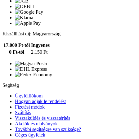
Kiszállítási díj: Magyarország
17.000 Ft-tól
Ingyenes
0 Ft-tól
2.150 Ft
Segítség
Ügyfélfiókom
Hogyan adjak le rendelést
Fizetési módok
Szállítás
Visszaküldés és visszatérítés
Akciók és utalványok
További segítségre van szüksége?
Céges ügyfelek