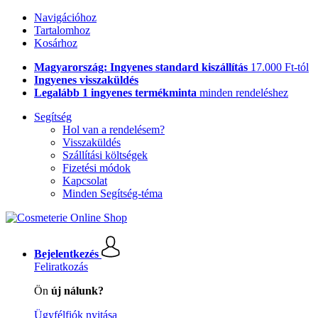
Navigációhoz
Tartalomhoz
Kosárhoz
Magyarország: Ingyenes standard kiszállítás
17.000 Ft-tól
Ingyenes visszaküldés
Legalább 1 ingyenes termékminta
minden rendeléshez
Segítség
Hol van a rendelésem?
Visszaküldés
Szállítási költségek
Fizetési módok
Kapcsolat
Minden Segítség-téma
Bejelentkezés
Feliratkozás
Ön
új nálunk?
Ügyfélfiók nyitása