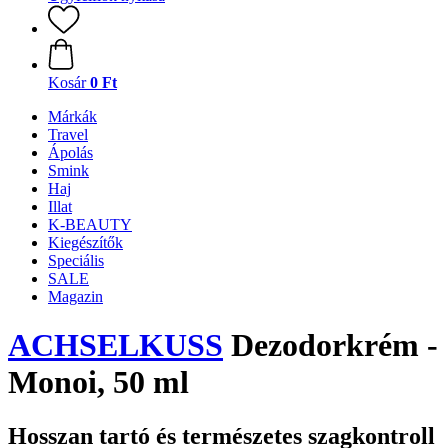
Kosár
0 Ft
Márkák
Travel
Ápolás
Smink
Haj
Illat
K-BEAUTY
Kiegészítők
Speciális
SALE
Magazin
ACHSELKUSS
Dezodorkrém -
Monoi, 50 ml
Hosszan tartó és természetes szagkontroll