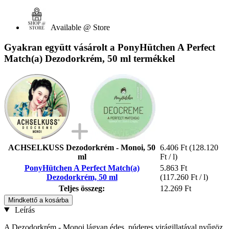
Available @ Store
Gyakran együtt vásárolt a PonyHütchen A Perfect
Match(a) Dezodorkrém, 50 ml termékkel
ACHSELKUSS Dezodorkrém - Monoi, 50
6.406 Ft
(128.120
ml
Ft / l)
PonyHütchen A Perfect Match(a)
5.863 Ft
Dezodorkrém, 50 ml
(117.260 Ft / l)
Teljes összeg:
12.269 Ft
Mindkettő a kosárba
Leírás
A Dezodorkrém - Monoi lágyan édes, púderes virágillatával nyűgöz