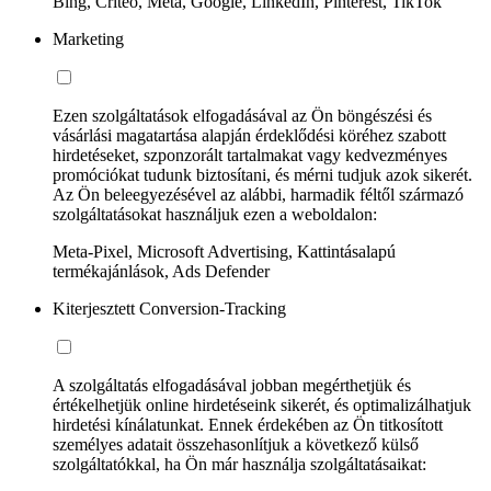
Bing, Criteo, Meta, Google, LinkedIn, Pinterest, TikTok
Marketing
Ezen szolgáltatások elfogadásával az Ön böngészési és
vásárlási magatartása alapján érdeklődési köréhez szabott
hirdetéseket, szponzorált tartalmakat vagy kedvezményes
promóciókat tudunk biztosítani, és mérni tudjuk azok sikerét.
Az Ön beleegyezésével az alábbi, harmadik féltől származó
szolgáltatásokat használjuk ezen a weboldalon:
Meta-Pixel, Microsoft Advertising, Kattintásalapú
termékajánlások, Ads Defender
Kiterjesztett Conversion-Tracking
A szolgáltatás elfogadásával jobban megérthetjük és
értékelhetjük online hirdetéseink sikerét, és optimalizálhatjuk
hirdetési kínálatunkat. Ennek érdekében az Ön titkosított
személyes adatait összehasonlítjuk a következő külső
szolgáltatókkal, ha Ön már használja szolgáltatásaikat: