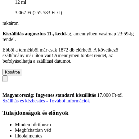
12 ml
3.067 Ft
(255.583 Ft / l)
raktáron
Kiszállítás augusztus 11., kedd
-ig, amennyiben
vasárnap 23:59-ig
rendel.
Ebből a termékből már csak 1872 db elérhető. A következő
szállítmány már úton van! Amennyiben többet rendel, az
befolyásolhatja a szállítási dátumot.
Kosárba
Magyarország: Ingyenes standard kiszállítás
17.000 Ft-tól
Szállítás és kézbesítés - További információk
Tulajdonságok és előnyök
Minden bőrtípusra
Megbízhatóan véd
Illóolajmentes