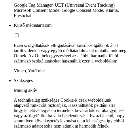
Google Tag Manager, UET (Universal Event Tracking)
Microsoft Consent Mode, Google Consent Mode, Klarna,
Freshchat
Külső médiatartalom
Ezen szolgáltatások elfogadásával külső szolgáltatók által
tárolt videókat vagy egyéb médiatartalmakat mutathatunk meg
Önnek. Az Ön beleegyezésével az alábbi, harmadik féltől
származó szolgáltatásokat használjuk ezen a weboldalon:
Vimeo, YouTube
Szükséges
Mindig aktív
A technikailag szükséges Cookie-k csak weboldalunk
alapvető funkcióit biztosítják. Használhatók például arra,
hogy lehetővé tegyék a termékek bevásárlókosarába gyűjtését
vagy az ügyfélfiókba való bejelentkezést. Ez azt jelenti, hogy
semmilyen következtetés levonása nem lehetséges, így ebből
származó adatot soha nem adunk át harmadik félnek.