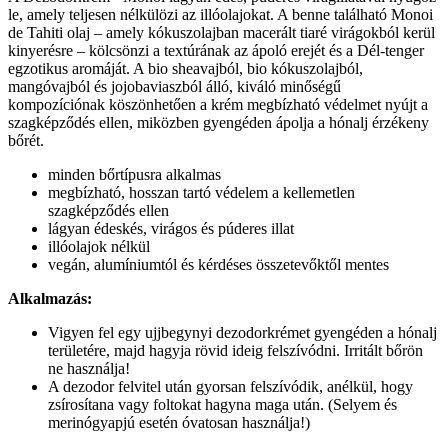
le, amely teljesen nélkülözi az illóolajokat. A benne található Monoi
de Tahiti olaj – amely kókuszolajban macerált tiaré virágokból kerül
kinyerésre – kölcsönzi a textúrának az ápoló erejét és a Dél-tenger
egzotikus aromáját. A bio sheavajból, bio kókuszolajból,
mangóvajból és jojobaviaszból álló, kiváló minőségű
kompozíciónak köszönhetően a krém megbízható védelmet nyújt a
szagképződés ellen, miközben gyengéden ápolja a hónalj érzékeny
bőrét.
minden bőrtípusra alkalmas
megbízható, hosszan tartó védelem a kellemetlen
szagképződés ellen
lágyan édeskés, virágos és púderes illat
illóolajok nélkül
vegán, alumíniumtól és kérdéses összetevőktől mentes
Alkalmazás:
Vigyen fel egy ujjbegynyi dezodorkrémet gyengéden a hónalj
területére, majd hagyja rövid ideig felszívódni. Irritált bőrön
ne használja!
A dezodor felvitel után gyorsan felszívódik, anélkül, hogy
zsírosítana vagy foltokat hagyna maga után. (Selyem és
merinógyapjú esetén óvatosan használja!)