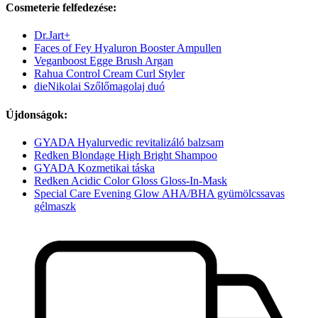
Cosmeterie felfedezése:
Dr.Jart+
Faces of Fey Hyaluron Booster Ampullen
Veganboost Egge Brush Argan
Rahua Control Cream Curl Styler
dieNikolai Szőlőmagolaj duó
Újdonságok:
GYADA Hyalurvedic revitalizáló balzsam
Redken Blondage High Bright Shampoo
GYADA Kozmetikai táska
Redken Acidic Color Gloss Gloss-In-Mask
Special Care Evening Glow AHA/BHA gyümölcssavas
gélmaszk