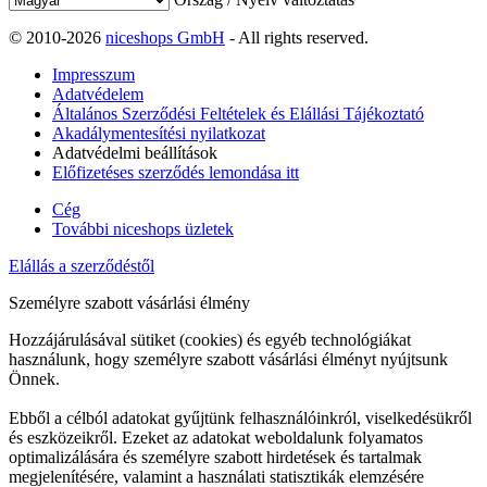
© 2010-2026
niceshops GmbH
- All rights reserved.
Impresszum
Adatvédelem
Általános Szerződési Feltételek és Elállási Tájékoztató
Akadálymentesítési nyilatkozat
Adatvédelmi beállítások
Előfizetéses szerződés lemondása itt
Cég
További niceshops üzletek
Elállás a szerződéstől
Személyre szabott vásárlási élmény
Hozzájárulásával sütiket (cookies) és egyéb technológiákat
használunk, hogy személyre szabott vásárlási élményt nyújtsunk
Önnek.
Ebből a célból adatokat gyűjtünk felhasználóinkról, viselkedésükről
és eszközeikről. Ezeket az adatokat weboldalunk folyamatos
optimalizálására és személyre szabott hirdetések és tartalmak
megjelenítésére, valamint a használati statisztikák elemzésére