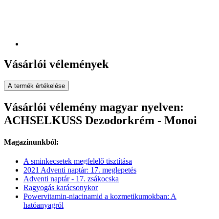
Vásárlói vélemények
A termék értékelése
Vásárlói vélemény magyar nyelven:
ACHSELKUSS Dezodorkrém - Monoi
Magazinunkból:
A sminkecsetek megfelelő tisztítása
2021 Adventi naptár: 17. meglepetés
Adventi naptár - 17. zsákocska
Ragyogás karácsonykor
Powervitamin-niacinamid a kozmetikumokban: A
hatóanyagról