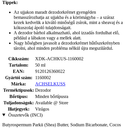
Tippek:
Az ujjakon maradt dezodorkrémet gyengéden
bemasszírozhatja az ujjakba és a körömágyba – a száraz
kezek kedvelik a kiváló minőségű zsírok, mint a sheavaj és a
kókuszolaj ápoló tulajdonságait.
A dezodor bárhol alkalmazható, ahol izzadás fordulhat elő,
például a lábakon vagy a mellek alatt.
Nagy hőségben javasolt a dezodorkrémet hűtőszekrényben
tárolni, ahol minden probléma nélkül újra megszilárdul.
Cikkszám:
XDK-ACHKUS-1160002
Tartalom:
50 ml
EAN:
9120126360022
Gyártói szám:
1160002
Márka:
ACHSELKUSS
Terméktípusok:
Dezodor
Bőrtípus:
Minden bőrtípusra
Tuljadonságok:
Available @ Store
Illatjegyek:
Virágos
Összetevők (INCI)
Butyrospermum Parkii (Shea) Butter, Sodium Bicarbonate, Cocos