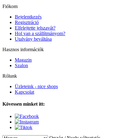
Fiókom
Bejelentkezés
Regisztráció
Elfelejtette jelszavát?
Hol van a szállítmányom?
Utalvány beváltása
Hasznos információk
Magazin
Szalon
Rólunk
Üzleteink - nice shops
Kapcsolat
Kövessen minket itt:
Ország / Nyelv változtatás