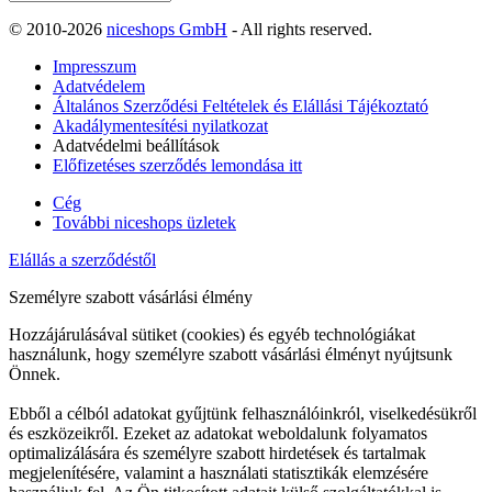
© 2010-2026
niceshops GmbH
- All rights reserved.
Impresszum
Adatvédelem
Általános Szerződési Feltételek és Elállási Tájékoztató
Akadálymentesítési nyilatkozat
Adatvédelmi beállítások
Előfizetéses szerződés lemondása itt
Cég
További niceshops üzletek
Elállás a szerződéstől
Személyre szabott vásárlási élmény
Hozzájárulásával sütiket (cookies) és egyéb technológiákat
használunk, hogy személyre szabott vásárlási élményt nyújtsunk
Önnek.
Ebből a célból adatokat gyűjtünk felhasználóinkról, viselkedésükről
és eszközeikről. Ezeket az adatokat weboldalunk folyamatos
optimalizálására és személyre szabott hirdetések és tartalmak
megjelenítésére, valamint a használati statisztikák elemzésére