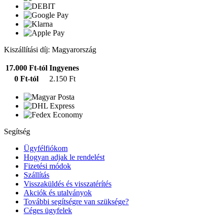
Kiszállítási díj: Magyarország
17.000 Ft-tól
Ingyenes
0 Ft-tól
2.150 Ft
Segítség
Ügyfélfiókom
Hogyan adjak le rendelést
Fizetési módok
Szállítás
Visszaküldés és visszatérítés
Akciók és utalványok
További segítségre van szüksége?
Céges ügyfelek