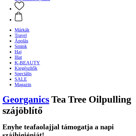
Márkák
Travel
Ápolás
Smink
Haj
Illat
K-BEAUTY
Kiegészítők
Speciális
SALE
Magazin
Georganics
Tea Tree Oilpulling
szájöblítő
Enyhe teafaolajjal támogatja a napi
szájhigiéniát!