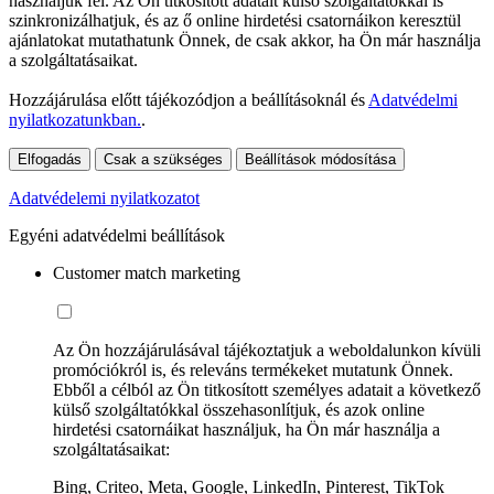
használjuk fel. Az Ön titkosított adatait külső szolgáltatókkal is
szinkronizálhatjuk, és az ő online hirdetési csatornáikon keresztül
ajánlatokat mutathatunk Önnek, de csak akkor, ha Ön már használja
a szolgáltatásaikat.
Hozzájárulása előtt tájékozódjon a beállításoknál és
Adatvédelmi
nyilatkozatunkban.
.
Elfogadás
Csak a szükséges
Beállítások módosítása
Adatvédelemi nyilatkozatot
Egyéni adatvédelmi beállítások
Customer match marketing
Az Ön hozzájárulásával tájékoztatjuk a weboldalunkon kívüli
promóciókról is, és releváns termékeket mutatunk Önnek.
Ebből a célból az Ön titkosított személyes adatait a következő
külső szolgáltatókkal összehasonlítjuk, és azok online
hirdetési csatornáikat használjuk, ha Ön már használja a
szolgáltatásaikat:
Bing, Criteo, Meta, Google, LinkedIn, Pinterest, TikTok