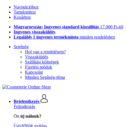
Navigációhoz
Tartalomhoz
Kosárhoz
Magyarország: Ingyenes standard kiszállítás
17.000 Ft-tól
Ingyenes visszaküldés
Legalább 1 ingyenes termékminta
minden rendeléshez
Segítség
Hol van a rendelésem?
Visszaküldés
Szállítási költségek
Fizetési módok
Kapcsolat
Minden Segítség-téma
Bejelentkezés
Feliratkozás
Ön
új nálunk?
Ügyfélfiók nyitása