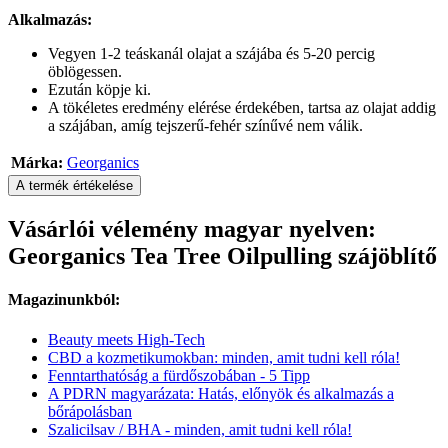
Alkalmazás:
Vegyen 1-2 teáskanál olajat a szájába és 5-20 percig
öblögessen.
Ezután köpje ki.
A tökéletes eredmény elérése érdekében, tartsa az olajat addig
a szájában, amíg tejszerű-fehér színűvé nem válik.
Márka:
Georganics
A termék értékelése
Vásárlói vélemény magyar nyelven:
Georganics Tea Tree Oilpulling szájöblítő
Magazinunkból:
Beauty meets High-Tech
CBD a kozmetikumokban: minden, amit tudni kell róla!
Fenntarthatóság a fürdőszobában - 5 Tipp
A PDRN magyarázata: Hatás, előnyök és alkalmazás a
bőrápolásban
Szalicilsav / BHA - minden, amit tudni kell róla!