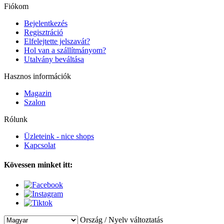
Fiókom
Bejelentkezés
Regisztráció
Elfelejtette jelszavát?
Hol van a szállítmányom?
Utalvány beváltása
Hasznos információk
Magazin
Szalon
Rólunk
Üzleteink - nice shops
Kapcsolat
Kövessen minket itt:
Ország / Nyelv változtatás