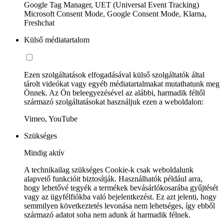
Google Tag Manager, UET (Universal Event Tracking)
Microsoft Consent Mode, Google Consent Mode, Klarna,
Freshchat
Külső médiatartalom
Ezen szolgáltatások elfogadásával külső szolgáltatók által
tárolt videókat vagy egyéb médiatartalmakat mutathatunk meg
Önnek. Az Ön beleegyezésével az alábbi, harmadik féltől
származó szolgáltatásokat használjuk ezen a weboldalon:
Vimeo, YouTube
Szükséges
Mindig aktív
A technikailag szükséges Cookie-k csak weboldalunk
alapvető funkcióit biztosítják. Használhatók például arra,
hogy lehetővé tegyék a termékek bevásárlókosarába gyűjtését
vagy az ügyfélfiókba való bejelentkezést. Ez azt jelenti, hogy
semmilyen következtetés levonása nem lehetséges, így ebből
származó adatot soha nem adunk át harmadik félnek.