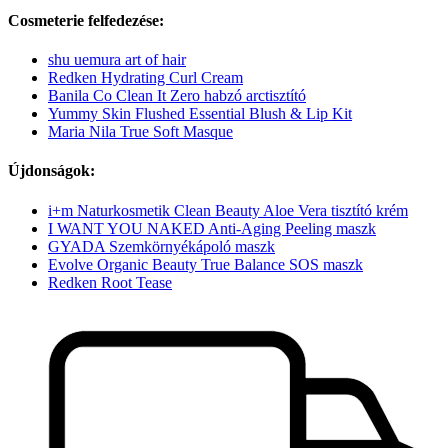
Cosmeterie felfedezése:
shu uemura art of hair
Redken Hydrating Curl Cream
Banila Co Clean It Zero habzó arctisztító
Yummy Skin Flushed Essential Blush & Lip Kit
Maria Nila True Soft Masque
Újdonságok:
i+m Naturkosmetik Clean Beauty Aloe Vera tisztító krém
I WANT YOU NAKED Anti-Aging Peeling maszk
GYADA Szemkörnyékápoló maszk
Evolve Organic Beauty True Balance SOS maszk
Redken Root Tease