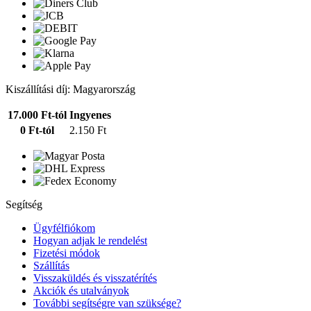
Kiszállítási díj: Magyarország
17.000 Ft-tól
Ingyenes
0 Ft-tól
2.150 Ft
Segítség
Ügyfélfiókom
Hogyan adjak le rendelést
Fizetési módok
Szállítás
Visszaküldés és visszatérítés
Akciók és utalványok
További segítségre van szüksége?