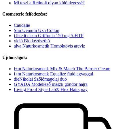
Mi teszi a Retinolt olyan különlegessé?
Cosmeterie felfedezése:
Caudalie
Shu Uemura Uzu Cotton
i like it clean Griffonia 150 mg 5-HTP
vielö Bio kéztisztító
alva Naturkosmetik Homoktövis arcvíz
Újdonságok:
i+m Naturkosmetik Mix & Match The Barrier Cream
i+m Naturkosmetik Equalize fluid agyaggal
dieNikolai Szőlőmagolaj duó
GYADA Modellező maszk göndör hajra
Living Proof Style Lab® Flex Hairspray