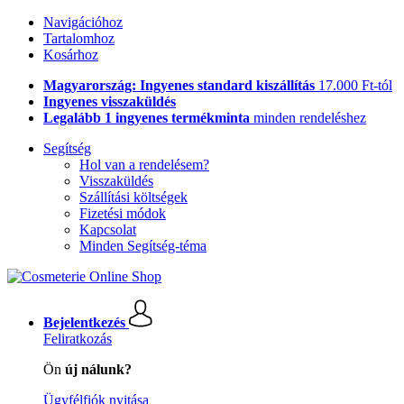
Navigációhoz
Tartalomhoz
Kosárhoz
Magyarország: Ingyenes standard kiszállítás
17.000 Ft-tól
Ingyenes visszaküldés
Legalább 1 ingyenes termékminta
minden rendeléshez
Segítség
Hol van a rendelésem?
Visszaküldés
Szállítási költségek
Fizetési módok
Kapcsolat
Minden Segítség-téma
Bejelentkezés
Feliratkozás
Ön
új nálunk?
Ügyfélfiók nyitása