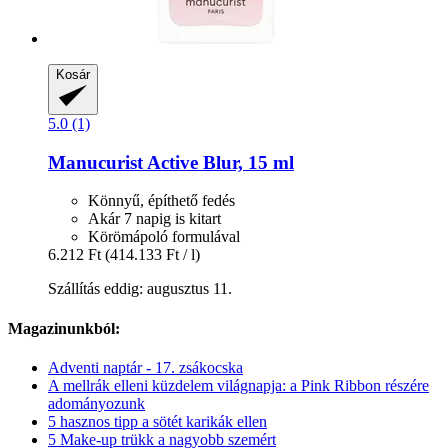
Kosár
5.0 (1)
Manucurist
Active Blur, 15 ml
Könnyű, építhető fedés
Akár 7 napig is kitart
Körömápoló formulával
6.212 Ft
(414.133 Ft / l)
Szállítás eddig: augusztus 11.
Magazinunkból:
Adventi naptár - 17. zsákocska
A mellrák elleni küzdelem világnapja: a Pink Ribbon részére
adományozunk
5 hasznos tipp a sötét karikák ellen
5 Make-up trükk a nagyobb szemért