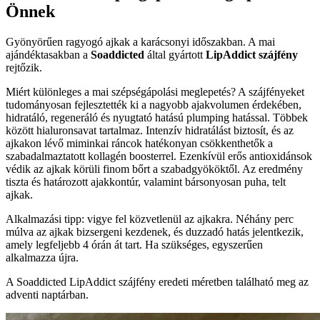
Önnek
Gyönyörűen ragyogó ajkak a karácsonyi időszakban. A mai
ajándéktasakban a
Soaddicted
által gyártott
LipAddict szájfény
rejtőzik.
Miért különleges a mai szépségápolási meglepetés? A szájfényeket
tudományosan fejlesztették ki a nagyobb ajakvolumen érdekében,
hidratáló, regeneráló és nyugtató hatású plumping hatással. Többek
között hialuronsavat tartalmaz. Intenzív hidratálást biztosít, és az
ajkakon lévő miminkai ráncok hatékonyan csökkenthetők a
szabadalmaztatott kollagén boosterrel. Ezenkívül erős antioxidánsok
védik az ajkak körüli finom bőrt a szabadgyököktől. Az eredmény
tiszta és határozott ajakkontúr, valamint bársonyosan puha, telt
ajkak.
Alkalmazási tipp: vigye fel közvetlenül az ajkakra. Néhány perc
múlva az ajkak bizsergeni kezdenek, és duzzadó hatás jelentkezik,
amely legfeljebb 4 órán át tart. Ha szükséges, egyszerűen
alkalmazza újra.
A Soaddicted LipAddict szájfény eredeti méretben található meg az
adventi naptárban.