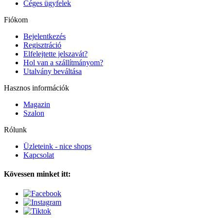
Céges ügyfelek
Fiókom
Bejelentkezés
Regisztráció
Elfelejtette jelszavát?
Hol van a szállítmányom?
Utalvány beváltása
Hasznos információk
Magazin
Szalon
Rólunk
Üzleteink - nice shops
Kapcsolat
Kövessen minket itt: