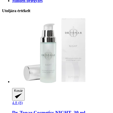
Minden bejegyzés
Utoljára értékelt
Kosár
4.8 (8)
Dr. Tonar Cosmetics
NIGHT, 30 ml