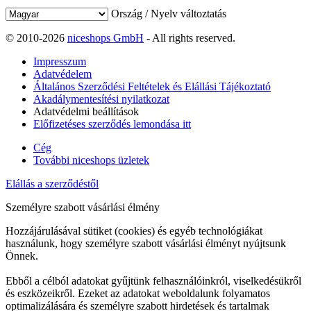
Ország / Nyelv változtatás
© 2010-2026
niceshops GmbH
- All rights reserved.
Impresszum
Adatvédelem
Általános Szerződési Feltételek és Elállási Tájékoztató
Akadálymentesítési nyilatkozat
Adatvédelmi beállítások
Előfizetéses szerződés lemondása itt
Cég
További niceshops üzletek
Elállás a szerződéstől
Személyre szabott vásárlási élmény
Hozzájárulásával sütiket (cookies) és egyéb technológiákat
használunk, hogy személyre szabott vásárlási élményt nyújtsunk
Önnek.
Ebből a célból adatokat gyűjtünk felhasználóinkról, viselkedésükről
és eszközeikről. Ezeket az adatokat weboldalunk folyamatos
optimalizálására és személyre szabott hirdetések és tartalmak