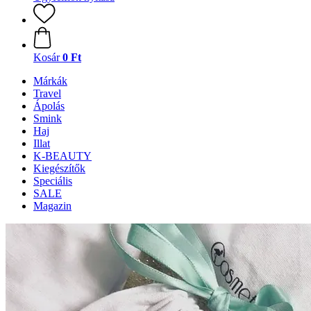
Kosár
0 Ft
Márkák
Travel
Ápolás
Smink
Haj
Illat
K-BEAUTY
Kiegészítők
Speciális
SALE
Magazin