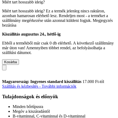
Miért tart hosszabb ideig?
Miért tart hosszabb ideig?
Ez a termék jelenleg nincs raktáron,
azonban hamarosan elérhető lesz. Rendeljen most - a terméket a
szállítmány megérkezése után azonnal küldeni fogjuk.
Megjegyzés
bezárása
Kiszállítás augusztus 24., hétfő-ig
Ebből a termékből már csak 0 db elérhető. A következő szállítmány
már úton van! Amennyiben többet rendel, az befolyásolhatja a
szállítási dátumot.
Kosárba
Magyarország: Ingyenes standard kiszállítás
17.000 Ft-tól
Szállítás és kézbesítés - További információk
Tulajdonságok és előnyök
Minden bőrtípusra
Megóv a kiszáradástól
B-vitaminnal, C-vitaminnal és D-vitaminnal