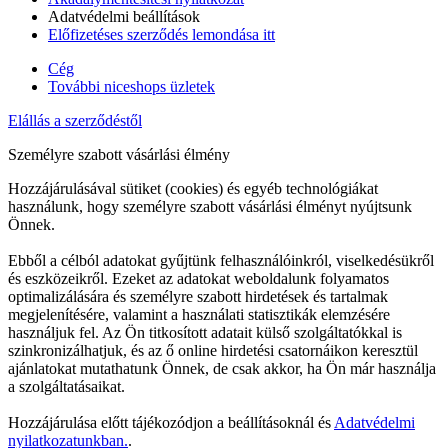
Adatvédelmi beállítások
Előfizetéses szerződés lemondása itt
Cég
További niceshops üzletek
Elállás a szerződéstől
Személyre szabott vásárlási élmény
Hozzájárulásával sütiket (cookies) és egyéb technológiákat
használunk, hogy személyre szabott vásárlási élményt nyújtsunk
Önnek.
Ebből a célból adatokat gyűjtünk felhasználóinkról, viselkedésükről
és eszközeikről. Ezeket az adatokat weboldalunk folyamatos
optimalizálására és személyre szabott hirdetések és tartalmak
megjelenítésére, valamint a használati statisztikák elemzésére
használjuk fel. Az Ön titkosított adatait külső szolgáltatókkal is
szinkronizálhatjuk, és az ő online hirdetési csatornáikon keresztül
ajánlatokat mutathatunk Önnek, de csak akkor, ha Ön már használja
a szolgáltatásaikat.
Hozzájárulása előtt tájékozódjon a beállításoknál és
Adatvédelmi
nyilatkozatunkban.
.