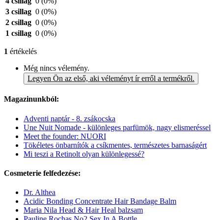
4 csillag
0
(0%)
3 csillag
0
(0%)
2 csillag
0
(0%)
1 csillag
0
(0%)
1
értékelés
Még nincs vélemény.
Legyen Ön az első, aki véleményt ír erről a termékről.
Magazinunkból:
Adventi naptár - 8. zsákocska
Une Nuit Nomade - különleges parfümök, nagy elismeréssel
Meet the founder: NUORI
Tökéletes önbarnítók a csíkmentes, természetes barnaságért
Mi teszi a Retinolt olyan különlegessé?
Cosmeterie felfedezése:
Dr. Althea
Acidic Bonding Concentrate Hair Bandage Balm
Maria Nila Head & Hair Heal balzsam
Pauline Rochas No2 Sex In A Bottle