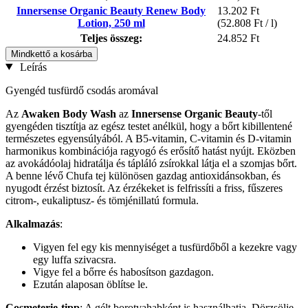
Innersense Organic Beauty Renew Body
13.202 Ft
Lotion, 250 ml
(52.808 Ft / l)
Teljes összeg:
24.852 Ft
Mindkettő a kosárba
Leírás
Gyengéd tusfürdő csodás aromával
Az
Awaken Body Wash
az
Innersense Organic Beauty
-től
gyengéden tisztítja az egész testet anélkül, hogy a bőrt kibillentené
természetes egyensúlyából. A B5-vitamin, C-vitamin és D-vitamin
harmonikus kombinációja ragyogó és erősítő hatást nyújt. Eközben
az avokádóolaj hidratálja és tápláló zsírokkal látja el a szomjas bőrt.
A benne lévő Chufa tej különösen gazdag antioxidánsokban, és
nyugodt érzést biztosít. Az érzékeket is felfrissíti a friss, fűszeres
citrom-, eukaliptusz- és tömjénillatú formula.
Alkalmazás
:
Vigyen fel egy kis mennyiséget a tusfürdőből a kezekre vagy
egy luffa szivacsra.
Vigye fel a bőrre és habosítson gazdagon.
Ezután alaposan öblítse le.
Cosmeterie-tipp
: A gélt borotvahabként is használhatja. Dörzsölje