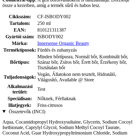
össze a kezeiben, amíg a termék sűrű és habos lesz.
Cikkszám:
CF-ISBODY002
Tartalom:
250 ml
EAN:
810121311387
Gyártói szám:
ISBODY002
Márka:
Innersense Organic Beauty
Terméktípusok:
Fürdés és zuhanyzás
Minden bőrtípusra, Normál bőr, Kombinált bőr,
Bőrtípus:
Száraz bőr, Zsíros bőr, Érett bőr, Érzékeny bőr,
Tisztátalan bőr
Vegán, Állatokon nem tesztelt, Hidratáló,
Tuljadonságok:
Világosító, Available @ Store
Alkalmazási
Test
terület:
Speciálisan:
Nőknek, Férfiaknak
Illatjegyek:
Friss-citrusos
Összetevők (INCI)
Aqua, Cocamidopropyl Hydroxysultaine, Glycerin, Sodium Cocoyl
Isethionate, Caprylyl Glycol, Sodium Methyl Cocoyl Taurate,
Coconut Acid, Guar Hydroxypropyltrimonium Chloride, Sodium