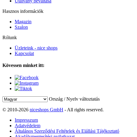
Utalvány beváltása
Hasznos információk
Magazin
Szalon
Rólunk
Üzleteink - nice shops
Kapcsolat
Kövessen minket itt:
Ország / Nyelv változtatás
© 2010-2026
niceshops GmbH
- All rights reserved.
Impresszum
Adatvédelem
Általános Szerződési Feltételek és Elállási Tájékoztató
Akadálymentesítési nyilatkozat