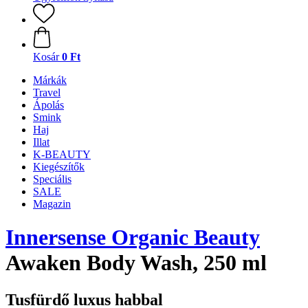
Kosár
0 Ft
Márkák
Travel
Ápolás
Smink
Haj
Illat
K-BEAUTY
Kiegészítők
Speciális
SALE
Magazin
Innersense Organic Beauty
Awaken Body Wash, 250 ml
Tusfürdő luxus habbal