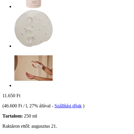
11.650 Ft
(
46.600 Ft / l
, 27% áfával
-
Szállítási díjak
)
Tartalom:
250 ml
Raktáron ettől: augusztus 21.