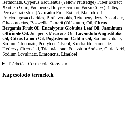
Isethionate, Cyperus Esculentus (Yellow Nutsedge) Tuber Extract,
Xanthan Gum, Panthenol, Butyrospermum Parkii (Shea) Butter,
Persea Gratissima (Avocado) Fruit Extract, Maltodextrin,
Fructooligosaccharides, Bioflavonoids, Tetrahexyldecyl Ascorbate,
Glycoproteins, Boswellia Carterii (Olibanum) Oil,
Citrus
Bergamia Fruit Oil
,
Eucalyptus Globulus Leaf Oil
,
Jasminum
Officinale Oil
, Juniperus Mexicana Oil,
Lavandula Angustifolia
Oil
,
Citrus Limon Oil
,
Pogostemon Cablin Oil
, Sodium Citrate,
Sodium Gluconate, Pentylene Glycol, Saccharide Isomerate,
Hydroxy Citronellal, Triethylcitrate, Potassium Sorbate, Citric Acid,
Sodium Levulinate,
Limonene
,
Linalool
Elérhető a Cosmeterie Store-ban
Kapcsolódó termékek