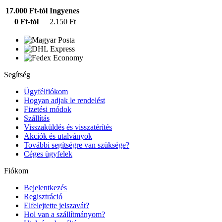
17.000 Ft-tól
Ingyenes
0 Ft-tól
2.150 Ft
Segítség
Ügyfélfiókom
Hogyan adjak le rendelést
Fizetési módok
Szállítás
Visszaküldés és visszatérítés
Akciók és utalványok
További segítségre van szüksége?
Céges ügyfelek
Fiókom
Bejelentkezés
Regisztráció
Elfelejtette jelszavát?
Hol van a szállítmányom?