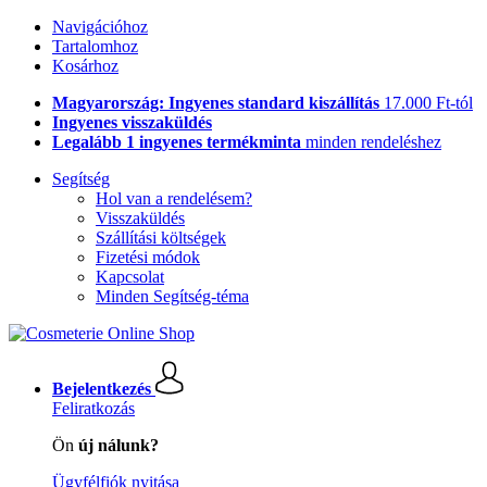
Navigációhoz
Tartalomhoz
Kosárhoz
Magyarország: Ingyenes standard kiszállítás
17.000 Ft-tól
Ingyenes visszaküldés
Legalább 1 ingyenes termékminta
minden rendeléshez
Segítség
Hol van a rendelésem?
Visszaküldés
Szállítási költségek
Fizetési módok
Kapcsolat
Minden Segítség-téma
Bejelentkezés
Feliratkozás
Ön
új nálunk?
Ügyfélfiók nyitása