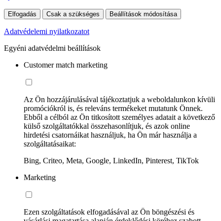
Elfogadás
Csak a szükséges
Beállítások módosítása
Adatvédelemi nyilatkozatot
Egyéni adatvédelmi beállítások
Customer match marketing
Az Ön hozzájárulásával tájékoztatjuk a weboldalunkon kívüli
promóciókról is, és releváns termékeket mutatunk Önnek.
Ebből a célból az Ön titkosított személyes adatait a következő
külső szolgáltatókkal összehasonlítjuk, és azok online
hirdetési csatornáikat használjuk, ha Ön már használja a
szolgáltatásaikat:
Bing, Criteo, Meta, Google, LinkedIn, Pinterest, TikTok
Marketing
Ezen szolgáltatások elfogadásával az Ön böngészési és
vásárlási magatartása alapján érdeklődési köréhez szabott