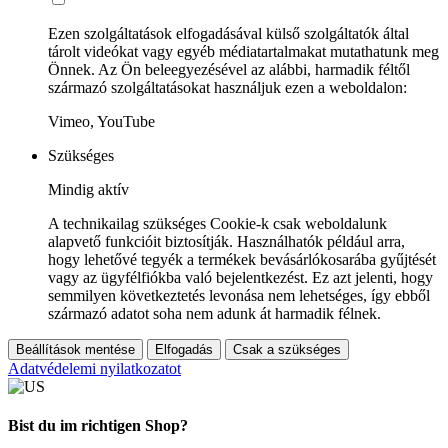
Ezen szolgáltatások elfogadásával külső szolgáltatók által
tárolt videókat vagy egyéb médiatartalmakat mutathatunk meg
Önnek. Az Ön beleegyezésével az alábbi, harmadik féltől
származó szolgáltatásokat használjuk ezen a weboldalon:
Vimeo, YouTube
Szükséges
Mindig aktív
A technikailag szükséges Cookie-k csak weboldalunk
alapvető funkcióit biztosítják. Használhatók például arra,
hogy lehetővé tegyék a termékek bevásárlókosarába gyűjtését
vagy az ügyfélfiókba való bejelentkezést. Ez azt jelenti, hogy
semmilyen következtetés levonása nem lehetséges, így ebből
származó adatot soha nem adunk át harmadik félnek.
Beállítások mentése
Elfogadás
Csak a szükséges
Adatvédelemi nyilatkozatot
Bist du im richtigen Shop?