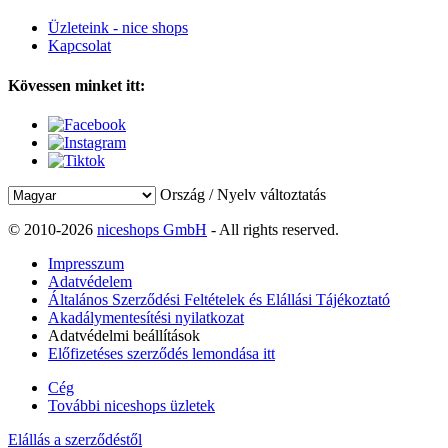
Üzleteink - nice shops
Kapcsolat
Kövessen minket itt:
Ország / Nyelv változtatás
© 2010-2026
niceshops GmbH
- All rights reserved.
Impresszum
Adatvédelem
Általános Szerződési Feltételek és Elállási Tájékoztató
Akadálymentesítési nyilatkozat
Adatvédelmi beállítások
Előfizetéses szerződés lemondása itt
Cég
További niceshops üzletek
Elállás a szerződéstől