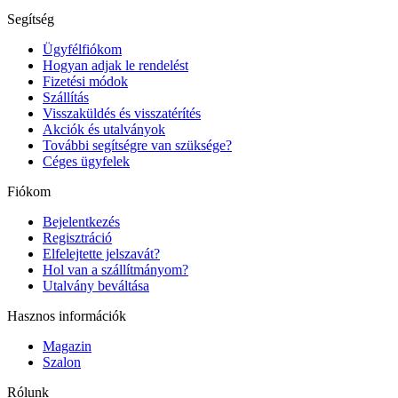
Segítség
Ügyfélfiókom
Hogyan adjak le rendelést
Fizetési módok
Szállítás
Visszaküldés és visszatérítés
Akciók és utalványok
További segítségre van szüksége?
Céges ügyfelek
Fiókom
Bejelentkezés
Regisztráció
Elfelejtette jelszavát?
Hol van a szállítmányom?
Utalvány beváltása
Hasznos információk
Magazin
Szalon
Rólunk