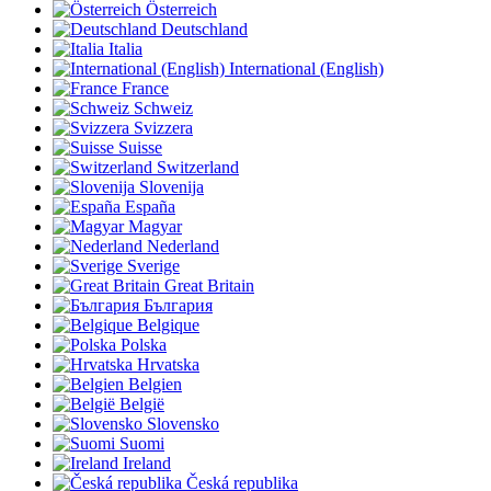
Österreich
Deutschland
Italia
International (English)
France
Schweiz
Svizzera
Suisse
Switzerland
Slovenija
España
Magyar
Nederland
Sverige
Great Britain
България
Belgique
Polska
Hrvatska
Belgien
België
Slovensko
Suomi
Ireland
Česká republika