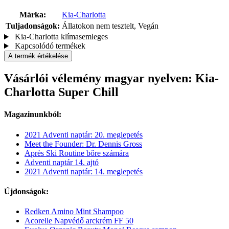
Márka:
Kia-Charlotta
Tuljadonságok:
Állatokon nem tesztelt, Vegán
Kia-Charlotta klímasemleges
Kapcsolódó termékek
A termék értékelése
Vásárlói vélemény magyar nyelven: Kia-
Charlotta Super Chill
Magazinunkból:
2021 Adventi naptár: 20. meglepetés
Meet the Founder: Dr. Dennis Gross
Après Ski Routine bőre számára
Adventi naptár 14. ajtó
2021 Adventi naptár: 14. meglepetés
Újdonságok:
Redken Amino Mint Shampoo
Acorelle Napvédő arckrém FF 50