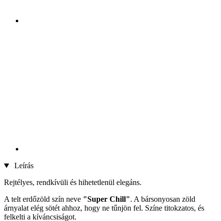
Leírás
Rejtélyes, rendkívüli és hihetetlenül elegáns.
A telt erdőzöld szín neve
"Super Chill"
. A bársonyosan zöld
árnyalat elég sötét ahhoz, hogy ne tűnjön fel. Színe titokzatos, és
felkelti a kíváncsiságot.