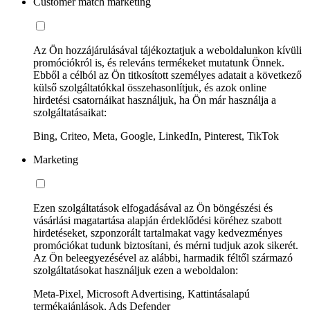
Customer match marketing
Az Ön hozzájárulásával tájékoztatjuk a weboldalunkon kívüli
promóciókról is, és releváns termékeket mutatunk Önnek.
Ebből a célból az Ön titkosított személyes adatait a következő
külső szolgáltatókkal összehasonlítjuk, és azok online
hirdetési csatornáikat használjuk, ha Ön már használja a
szolgáltatásaikat:
Bing, Criteo, Meta, Google, LinkedIn, Pinterest, TikTok
Marketing
Ezen szolgáltatások elfogadásával az Ön böngészési és
vásárlási magatartása alapján érdeklődési köréhez szabott
hirdetéseket, szponzorált tartalmakat vagy kedvezményes
promóciókat tudunk biztosítani, és mérni tudjuk azok sikerét.
Az Ön beleegyezésével az alábbi, harmadik féltől származó
szolgáltatásokat használjuk ezen a weboldalon:
Meta-Pixel, Microsoft Advertising, Kattintásalapú
termékajánlások, Ads Defender