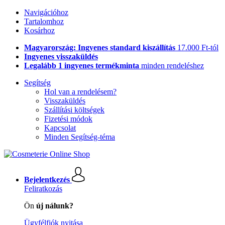
Navigációhoz
Tartalomhoz
Kosárhoz
Magyarország: Ingyenes standard kiszállítás
17.000 Ft-tól
Ingyenes visszaküldés
Legalább 1 ingyenes termékminta
minden rendeléshez
Segítség
Hol van a rendelésem?
Visszaküldés
Szállítási költségek
Fizetési módok
Kapcsolat
Minden Segítség-téma
Bejelentkezés
Feliratkozás
Ön
új nálunk?
Ügyfélfiók nyitása