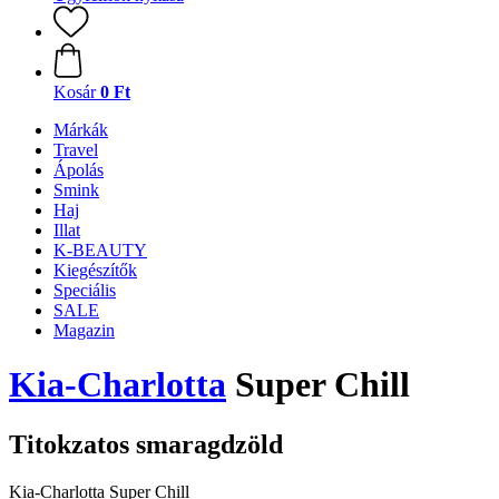
Kosár
0 Ft
Márkák
Travel
Ápolás
Smink
Haj
Illat
K-BEAUTY
Kiegészítők
Speciális
SALE
Magazin
Kia-Charlotta
Super Chill
Titokzatos smaragdzöld
Kia-Charlotta Super Chill