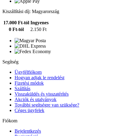
Kiszállítási díj: Magyarország
17.000 Ft-tól
Ingyenes
0 Ft-tól
2.150 Ft
Segítség
Ügyfélfiókom
Hogyan adjak le rendelést
Fizetési módok
Szállítás
Visszaküldés és visszatérítés
Akciók és utalványok
További segítségre van szüksége?
Céges ügyfelek
Fiókom
Bejelentkezés