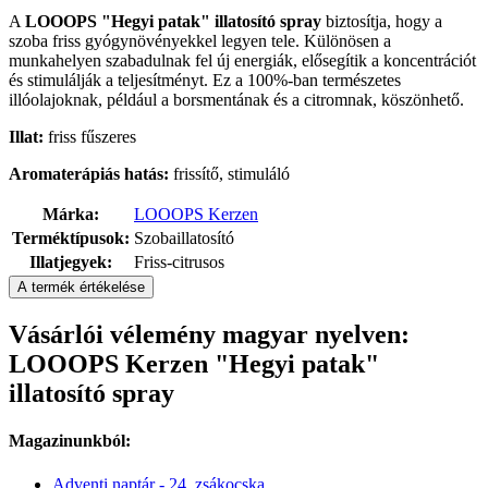
A
LOOOPS "Hegyi patak" illatosító spray
biztosítja, hogy a
szoba friss gyógynövényekkel legyen tele. Különösen a
munkahelyen szabadulnak fel új energiák, elősegítik a koncentrációt
és stimulálják a teljesítményt. Ez a 100%-ban természetes
illóolajoknak, például a borsmentának és a citromnak, köszönhető.
Illat:
friss fűszeres
Aromaterápiás hatás:
frissítő, stimuláló
Márka:
LOOOPS Kerzen
Terméktípusok:
Szobaillatosító
Illatjegyek:
Friss-citrusos
A termék értékelése
Vásárlói vélemény magyar nyelven:
LOOOPS Kerzen "Hegyi patak"
illatosító spray
Magazinunkból:
Adventi naptár - 24. zsákocska