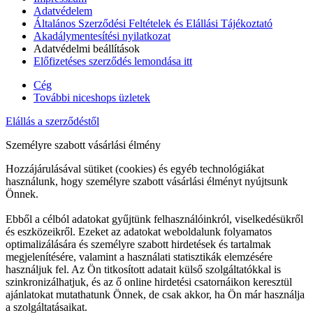
Adatvédelem
Általános Szerződési Feltételek és Elállási Tájékoztató
Akadálymentesítési nyilatkozat
Adatvédelmi beállítások
Előfizetéses szerződés lemondása itt
Cég
További niceshops üzletek
Elállás a szerződéstől
Személyre szabott vásárlási élmény
Hozzájárulásával sütiket (cookies) és egyéb technológiákat
használunk, hogy személyre szabott vásárlási élményt nyújtsunk
Önnek.
Ebből a célból adatokat gyűjtünk felhasználóinkról, viselkedésükről
és eszközeikről. Ezeket az adatokat weboldalunk folyamatos
optimalizálására és személyre szabott hirdetések és tartalmak
megjelenítésére, valamint a használati statisztikák elemzésére
használjuk fel. Az Ön titkosított adatait külső szolgáltatókkal is
szinkronizálhatjuk, és az ő online hirdetési csatornáikon keresztül
ajánlatokat mutathatunk Önnek, de csak akkor, ha Ön már használja
a szolgáltatásaikat.