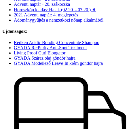
Adventi naptár - 20. zsákocska
Horoszkóp kiadás: Halak (02.20. - 03.20.) ♓
2021 Adventi naptár: 4. meglepetés
Adománygyűjtés a nemzetközi nőnap alkalmából
Újdonságok:
Redken Acidic Bonding Concentrate Shampoo
GYADA Re:Purity Anti-Spot Treatment
Living Proof Curl Elongator
GYADA Száraz olaj göndör hajra
GYADA Modellező Leave-In krém göndör hajra