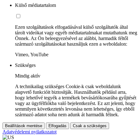
Külső médiatartalom
Ezen szolgáltatások elfogadásával külső szolgáltatók által
tárolt videókat vagy egyéb médiatartalmakat mutathatunk meg
Önnek. Az Ön beleegyezésével az alábbi, harmadik féltől
származó szolgáltatásokat használjuk ezen a weboldalon:
Vimeo, YouTube
Szükséges
Mindig aktív
A technikailag szükséges Cookie-k csak weboldalunk
alapvető funkcióit biztosítják. Használhatók például arra,
hogy lehetővé tegyék a termékek bevásárlókosarába gyűjtését
vagy az ügyfélfiókba való bejelentkezést. Ez azt jelenti, hogy
semmilyen következtetés levonása nem lehetséges, így ebből
származó adatot soha nem adunk át harmadik félnek.
Beállítások mentése
Elfogadás
Csak a szükséges
Adatvédelemi nyilatkozatot