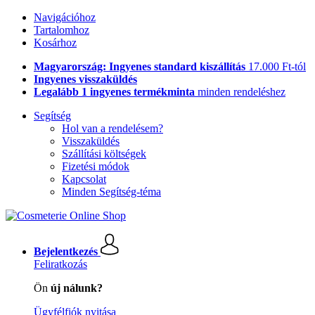
Navigációhoz
Tartalomhoz
Kosárhoz
Magyarország: Ingyenes standard kiszállítás
17.000 Ft-tól
Ingyenes visszaküldés
Legalább 1 ingyenes termékminta
minden rendeléshez
Segítség
Hol van a rendelésem?
Visszaküldés
Szállítási költségek
Fizetési módok
Kapcsolat
Minden Segítség-téma
Bejelentkezés
Feliratkozás
Ön
új nálunk?
Ügyfélfiók nyitása