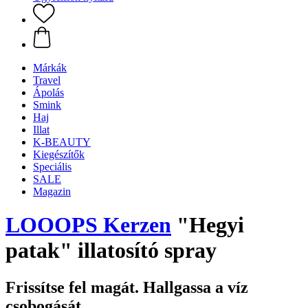
Márkák
Travel
Ápolás
Smink
Haj
Illat
K-BEAUTY
Kiegészítők
Speciális
SALE
Magazin
LOOOPS Kerzen
"Hegyi
patak" illatosító spray
Frissítse fel magát. Hallgassa a víz
csobogását.