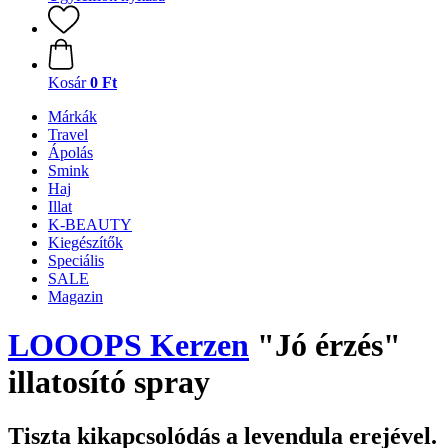
Kosár
0 Ft
Márkák
Travel
Ápolás
Smink
Haj
Illat
K-BEAUTY
Kiegészítők
Speciális
SALE
Magazin
LOOOPS Kerzen
"Jó érzés"
illatosító spray
Tiszta kikapcsolódás a levendula erejével.