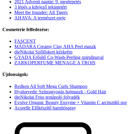
2021 Adventi naptár: 9. meglepetés
3 lépés a kifejező tekintetért
Meet the founder: All Tigers
AHAVA: A természet ereje
Cosmeterie felfedezése:
FASCENT
MÁDARA Creamy Clay AHA Peel maszk
dieNikolai Szőlőskert kézkrém
GYADA Erősítő Co-Wash-Peeling spirulinaval
ZARKOPERFUME MENAGE A TROIS
Újdonságok:
Redken All Soft Mega Curls Shampoo
Hyalurvedic Színragyogás hajmaszk - Gold Hair
dieNikolai Friss testápoló folyadék
Evolve Organic Beauty Enzyme + Vitamin C arctisztító por
Acorelle Előkészítő barnítóspray