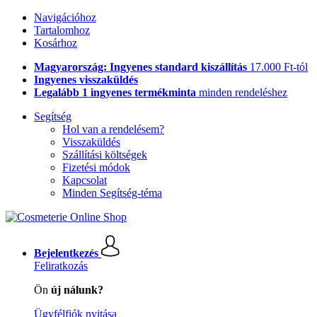
Navigációhoz
Tartalomhoz
Kosárhoz
Magyarország: Ingyenes standard kiszállítás
17.000 Ft-tól
Ingyenes visszaküldés
Legalább 1 ingyenes termékminta
minden rendeléshez
Segítség
Hol van a rendelésem?
Visszaküldés
Szállítási költségek
Fizetési módok
Kapcsolat
Minden Segítség-téma
Bejelentkezés
Feliratkozás
Ön
új nálunk?
Ügyfélfiók nyitása