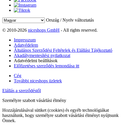
Ország / Nyelv változtatás
© 2010-2026
niceshops GmbH
- All rights reserved.
Impresszum
Adatvédelem
Általános Szerződési Feltételek és Elállási Tájékoztató
Akadálymentesítési nyilatkozat
Adatvédelmi beállítások
Előfizetéses szerződés lemondása itt
Cég
További niceshops üzletek
Elállás a szerződéstől
Személyre szabott vásárlási élmény
Hozzájárulásával sütiket (cookies) és egyéb technológiákat
használunk, hogy személyre szabott vásárlási élményt nyújtsunk
Önnek.