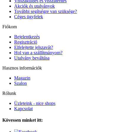
Visszaküldés és visszatérítés
Akciók és utalványok
További segítségre van szüksége?
Céges ügyfelek
Fiókom
Bejelentkezés
Regisztráció
Elfelejtette jelszavát?
Hol van a szállítmányom?
Utalvány beváltása
Hasznos információk
Magazin
Szalon
Rólunk
Üzleteink - nice shops
Kapcsolat
Kövessen minket itt: