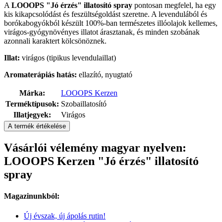
A
LOOOPS "Jó érzés"
illatosító spray
pontosan megfelel, ha egy
kis kikapcsolódást és feszültségoldást szeretne. A levendulából és
borókabogyókból készült 100%-ban természetes illóolajok kellemes,
virágos-gyógynövényes illatot árasztanak, és minden szobának
azonnali karaktert kölcsönöznek.
Illat:
virágos (tipikus levendulaillat)
Aromaterápiás hatás:
ellazító, nyugtató
Márka:
LOOOPS Kerzen
Terméktípusok:
Szobaillatosító
Illatjegyek:
Virágos
A termék értékelése
Vásárlói vélemény magyar nyelven:
LOOOPS Kerzen "Jó érzés" illatosító
spray
Magazinunkból:
Új évszak, új ápolás rutin!