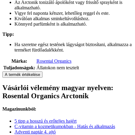
Az Arctonik tonizáló ápolóként vagy frissítő sprayként is
alkalmazható.
Vigye fel naponta kétszer, lehetőleg reggel és este.
Kiválóan alkalmas sminkeltávolításhoz.
Könnyed parfümként is alkalmazható.
Tipp:
Ha szeretne egész testének lágyságot biztosítani, alkalmazza a
terméket fürdőadalékként.
Márka:
Rosental Organics
Tuljadonságok:
Állatokon nem tesztelt
A termék értékelése
Vásárlói vélemény magyar nyelven:
Rosental Organics Arctonik
Magazinunkból:
5 tipp a hosszú és erőteljes hajért
C-vitamin a kozmetikumokban - Hatás és alkalmazás
Adventi naptár 4. ajtó