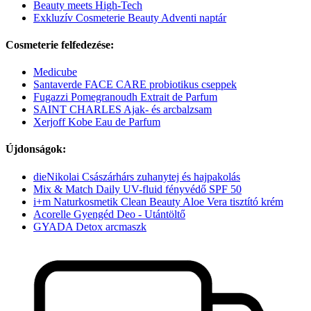
Beauty meets High-Tech
Exkluzív Cosmeterie Beauty Adventi naptár
Cosmeterie felfedezése:
Medicube
Santaverde FACE CARE probiotikus cseppek
Fugazzi Pomegranoudh Extrait de Parfum
SAINT CHARLES Ajak- és arcbalzsam
Xerjoff Kobe Eau de Parfum
Újdonságok:
dieNikolai Császárhárs zuhanytej és hajpakolás
Mix & Match Daily UV-fluid fényvédő SPF 50
i+m Naturkosmetik Clean Beauty Aloe Vera tisztító krém
Acorelle Gyengéd Deo - Utántöltő
GYADA Detox arcmaszk