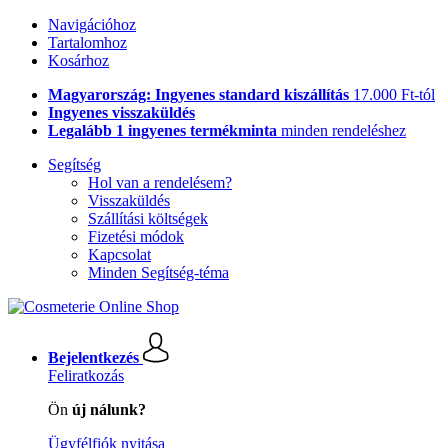
Navigációhoz
Tartalomhoz
Kosárhoz
Magyarország: Ingyenes standard kiszállítás
17.000 Ft-tól
Ingyenes visszaküldés
Legalább 1 ingyenes termékminta
minden rendeléshez
Segítség
Hol van a rendelésem?
Visszaküldés
Szállítási költségek
Fizetési módok
Kapcsolat
Minden Segítség-téma
Bejelentkezés
Feliratkozás
Ön
új nálunk?
Ügyfélfiók nyitása