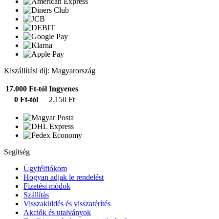
Kiszállítási díj: Magyarország
17.000 Ft-tól
Ingyenes
0 Ft-tól
2.150 Ft
Segítség
Ügyfélfiókom
Hogyan adjak le rendelést
Fizetési módok
Szállítás
Visszaküldés és visszatérítés
Akciók és utalványok