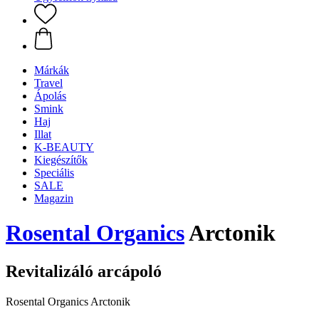
Márkák
Travel
Ápolás
Smink
Haj
Illat
K-BEAUTY
Kiegészítők
Speciális
SALE
Magazin
Rosental Organics
Arctonik
Revitalizáló arcápoló
Rosental Organics Arctonik