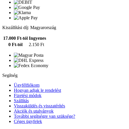
Kiszállítási díj: Magyarország
17.000 Ft-tól
Ingyenes
0 Ft-tól
2.150 Ft
Segítség
Ügyfélfiókom
Hogyan adjak le rendelést
Fizetési módok
Szállítás
Visszaküldés és visszatérítés
Akciók és utalványok
További segítségre van szüksége?
Céges ügyfelek