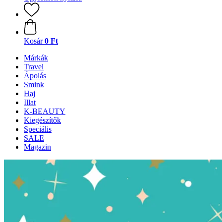
Kosár
0 Ft
Márkák
Travel
Ápolás
Smink
Haj
Illat
K-BEAUTY
Kiegészítők
Speciális
SALE
Magazin