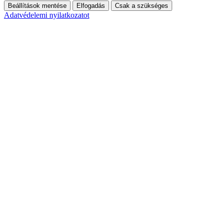
Beállítások mentése
Elfogadás
Csak a szükséges
Adatvédelemi nyilatkozatot