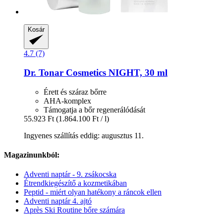
Kosár
4.7 (7)
Dr. Tonar Cosmetics
NIGHT, 30 ml
Érett és száraz bőrre
AHA-komplex
Támogatja a bőr regenerálódását
55.923 Ft
(1.864.100 Ft / l)
Ingyenes szállítás eddig: augusztus 11.
Magazinunkból:
Adventi naptár - 9. zsákocska
Étrendkiegészítő a kozmetikában
Peptid - miért olyan hatékony a ráncok ellen
Adventi naptár 4. ajtó
Après Ski Routine bőre számára