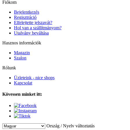
Fiókom
Bejelentkezés
Regisztráció
Elfelejtette jelszavát?
Hol van a szállítmányom?
Utalvány beváltása
Hasznos információk
Magazin
Szalon
Rólunk
Üzleteink - nice shops
Kapcsolat
Kövessen minket itt:
Ország / Nyelv változtatás