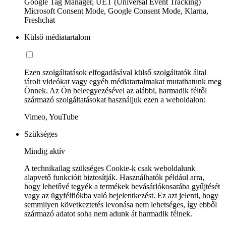
Google Tag Manager, UET (Universal Event Tracking)
Microsoft Consent Mode, Google Consent Mode, Klarna,
Freshchat
Külső médiatartalom
Ezen szolgáltatások elfogadásával külső szolgáltatók által
tárolt videókat vagy egyéb médiatartalmakat mutathatunk meg
Önnek. Az Ön beleegyezésével az alábbi, harmadik féltől
származó szolgáltatásokat használjuk ezen a weboldalon:
Vimeo, YouTube
Szükséges
Mindig aktív
A technikailag szükséges Cookie-k csak weboldalunk
alapvető funkcióit biztosítják. Használhatók például arra,
hogy lehetővé tegyék a termékek bevásárlókosarába gyűjtését
vagy az ügyfélfiókba való bejelentkezést. Ez azt jelenti, hogy
semmilyen következtetés levonása nem lehetséges, így ebből
származó adatot soha nem adunk át harmadik félnek.