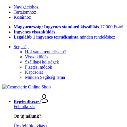
Navigációhoz
Tartalomhoz
Kosárhoz
Magyarország: Ingyenes standard kiszállítás
17.000 Ft-tól
Ingyenes visszaküldés
Legalább 1 ingyenes termékminta
minden rendeléshez
Segítség
Hol van a rendelésem?
Visszaküldés
Szállítási költségek
Fizetési módok
Kapcsolat
Minden Segítség-téma
Bejelentkezés
Feliratkozás
Ön
új nálunk?
Ügyfélfiók nyitása