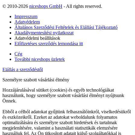
© 2010-2026
niceshops GmbH
- All rights reserved.
Impresszum
Adatvédelem
Általános Szerződési Feltételek és Elállási Tájékoztató
Akadálymentesítési nyilatkozat
Adatvédelmi beállítások
Előfizetéses szerződés lemondása itt
Cég
További niceshops üzletek
Elállás a szerződéstől
Személyre szabott vásárlási élmény
Hozzájárulásával sütiket (cookies) és egyéb technológiákat
használunk, hogy személyre szabott vásárlási élményt nyújtsunk
Önnek.
Ebből a célból adatokat gyűjtünk felhasználóinkról, viselkedésükről
és eszközeikről. Ezeket az adatokat weboldalunk folyamatos
optimalizálására és személyre szabott hirdetések és tartalmak
megjelenítésére, valamint a használati statisztikák elemzésére
használjuk fel. Az Ön titkosított adatait külső szolgáltatókkal is