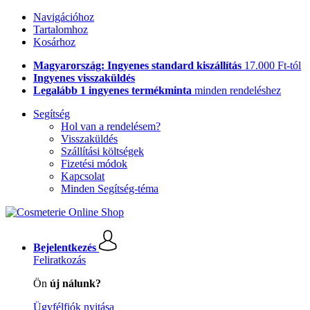
Navigációhoz
Tartalomhoz
Kosárhoz
Magyarország: Ingyenes standard kiszállítás
17.000 Ft-tól
Ingyenes visszaküldés
Legalább 1 ingyenes termékminta
minden rendeléshez
Segítség
Hol van a rendelésem?
Visszaküldés
Szállítási költségek
Fizetési módok
Kapcsolat
Minden Segítség-téma
Bejelentkezés
Feliratkozás
Ön
új nálunk?
Ügyfélfiók nyitása