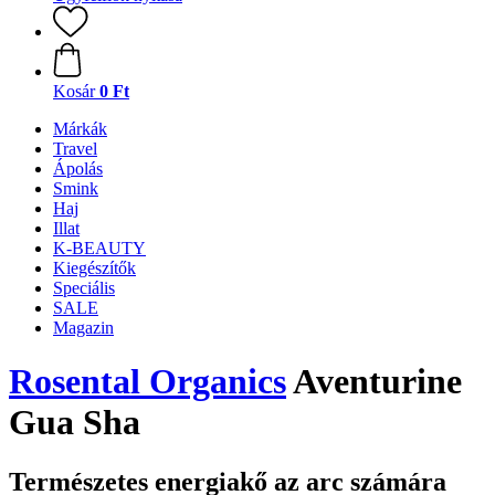
Kosár
0 Ft
Márkák
Travel
Ápolás
Smink
Haj
Illat
K-BEAUTY
Kiegészítők
Speciális
SALE
Magazin
Rosental Organics
Aventurine
Gua Sha
Természetes energiakő az arc számára