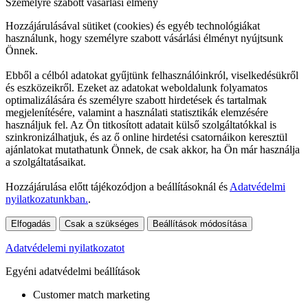
Személyre szabott vásárlási élmény
Hozzájárulásával sütiket (cookies) és egyéb technológiákat
használunk, hogy személyre szabott vásárlási élményt nyújtsunk
Önnek.
Ebből a célból adatokat gyűjtünk felhasználóinkról, viselkedésükről
és eszközeikről. Ezeket az adatokat weboldalunk folyamatos
optimalizálására és személyre szabott hirdetések és tartalmak
megjelenítésére, valamint a használati statisztikák elemzésére
használjuk fel. Az Ön titkosított adatait külső szolgáltatókkal is
szinkronizálhatjuk, és az ő online hirdetési csatornáikon keresztül
ajánlatokat mutathatunk Önnek, de csak akkor, ha Ön már használja
a szolgáltatásaikat.
Hozzájárulása előtt tájékozódjon a beállításoknál és
Adatvédelmi
nyilatkozatunkban.
.
Elfogadás
Csak a szükséges
Beállítások módosítása
Adatvédelemi nyilatkozatot
Egyéni adatvédelmi beállítások
Customer match marketing