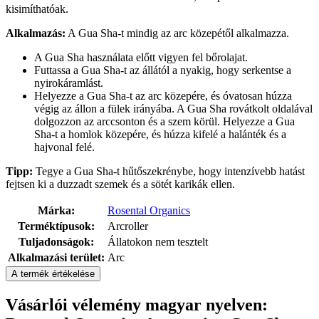
kisimíthatóak.
Alkalmazás:
A Gua Sha-t mindig az arc közepétől alkalmazza.
A Gua Sha használata előtt vigyen fel bőrolajat.
Futtassa a Gua Sha-t az állától a nyakig, hogy serkentse a
nyirokáramlást.
Helyezze a Gua Sha-t az arc közepére, és óvatosan húzza
végig az állon a fülek irányába. A Gua Sha rovátkolt oldalával
dolgozzon az arccsonton és a szem körül. Helyezze a Gua
Sha-t a homlok közepére, és húzza kifelé a halánték és a
hajvonal felé.
Tipp:
Tegye a Gua Sha-t hűtőszekrénybe, hogy intenzívebb hatást
fejtsen ki a duzzadt szemek és a sötét karikák ellen.
Márka:
Rosental Organics
Terméktípusok:
Arcroller
Tuljadonságok:
Állatokon nem tesztelt
Alkalmazási terület:
Arc
A termék értékelése
Vásárlói vélemény magyar nyelven: