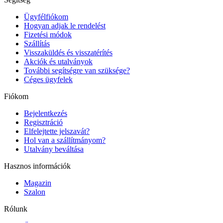
Ügyfélfiókom
Hogyan adjak le rendelést
Fizetési módok
Szállítás
Visszaküldés és visszatérítés
Akciók és utalványok
További segítségre van szüksége?
Céges ügyfelek
Fiókom
Bejelentkezés
Regisztráció
Elfelejtette jelszavát?
Hol van a szállítmányom?
Utalvány beváltása
Hasznos információk
Magazin
Szalon
Rólunk