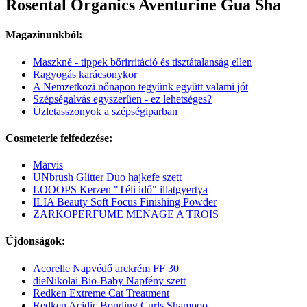
Rosental Organics Aventurine Gua Sha
Magazinunkból:
Maszkné - tippek bőrirritáció és tisztátalanság ellen
Ragyogás karácsonykor
A Nemzetközi nőnapon tegyünk együtt valami jót
Szépségalvás egyszerűen - ez lehetséges?
Üzletasszonyok a szépségiparban
Cosmeterie felfedezése:
Marvis
UNbrush Glitter Duo hajkefe szett
LOOOPS Kerzen "Téli idő" illatgyertya
ILIA Beauty Soft Focus Finishing Powder
ZARKOPERFUME MENAGE A TROIS
Újdonságok:
Acorelle Napvédő arckrém FF 30
dieNikolai Bio-Baby Napfény szett
Redken Extreme Cat Treatment
Redken Acidic Bonding Curls Shampoo