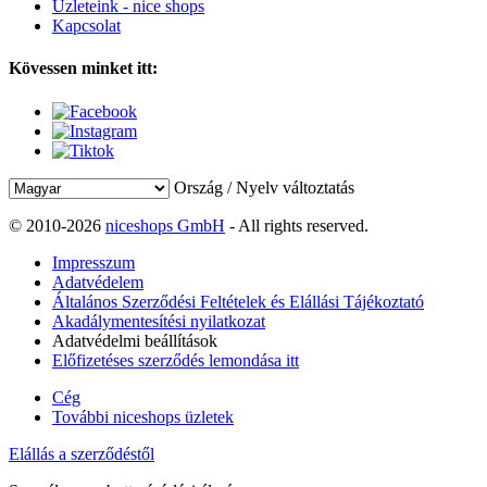
Üzleteink - nice shops
Kapcsolat
Kövessen minket itt:
Ország / Nyelv változtatás
© 2010-2026
niceshops GmbH
- All rights reserved.
Impresszum
Adatvédelem
Általános Szerződési Feltételek és Elállási Tájékoztató
Akadálymentesítési nyilatkozat
Adatvédelmi beállítások
Előfizetéses szerződés lemondása itt
Cég
További niceshops üzletek
Elállás a szerződéstől