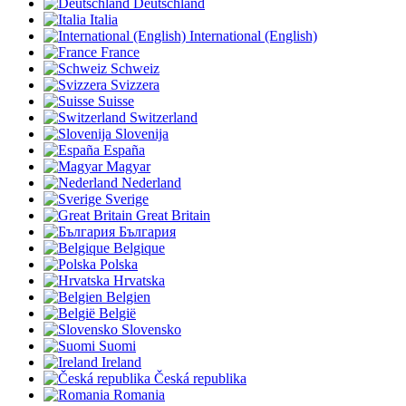
Deutschland
Italia
International (English)
France
Schweiz
Svizzera
Suisse
Switzerland
Slovenija
España
Magyar
Nederland
Sverige
Great Britain
България
Belgique
Polska
Hrvatska
Belgien
België
Slovensko
Suomi
Ireland
Česká republika
Romania