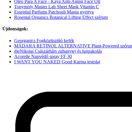
Oleo Para A Face - Kaya Anti-Aging Face Oil
Tonymoly Master Lab Sheet Mask Vitamin C
Essential Parfums Patchouli Mania gyertya
Rosental Organics Botanical Lifting Effect szérum
Újdonságok:
Georganics Fogköztisztító kefék
MÁDARA RETINOL ALTERNATIVE Plant-Powered széru
dieNikolai Császárhárs zuhanytej és hajpakolás
Acorelle Napvédő spray FF 30
I WANT YOU NAKED Good Karma testolaj