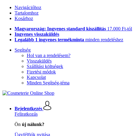
Navigációhoz
Tartalomhoz
Kosárhoz
Magyarország: Ingyenes standard kiszállítás
17.000 Ft-tól
Ingyenes visszaküldés
Legalább 1 ingyenes termékminta
minden rendeléshez
Segítség
Hol van a rendelésem?
Visszaküldés
Szállítási költségek
Fizetési módok
Kapcsolat
Minden Segítség-téma
Bejelentkezés
Feliratkozás
Ön
új nálunk?
Ügyfélfiók nyitása