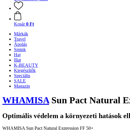
Kosár
0 Ft
Márkák
Travel
Ápolás
Smink
Haj
Illat
K-BEAUTY
Kiegészítők
Speciális
SALE
Magazin
WHAMISA
Sun Pact Natural E
Optimális védelem a környezeti hatások el
WHAMISA Sun Pact Natural Expression FF 50+