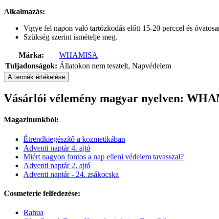
Alkalmazás:
Vigye fel napon való tartózkodás előtt 15-20 perccel és óvatos
Szükség szerint ismételje meg.
Márka:
WHAMISA
Tuljadonságok:
Állatokon nem tesztelt, Napvédelem
A termék értékelése
Vásárlói vélemény magyar nyelven: WHAM
Magazinunkból:
Étrendkiegészítő a kozmetikában
Adventi naptár 4. ajtó
Miért nagyon fontos a nap elleni védelem tavasszal?
Adventi naptár 2. ajtó
Adventi naptár - 24. zsákocska
Cosmeterie felfedezése:
Rahua