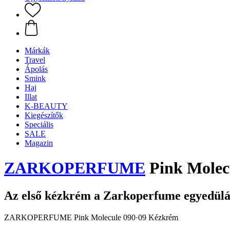
Márkák
Travel
Ápolás
Smink
Haj
Illat
K-BEAUTY
Kiegészítők
Speciális
SALE
Magazin
ZARKOPERFUME
Pink Molec
Az első kézkrém a Zarkoperfume egyedülá
ZARKOPERFUME Pink Molecule 090·09 Kézkrém