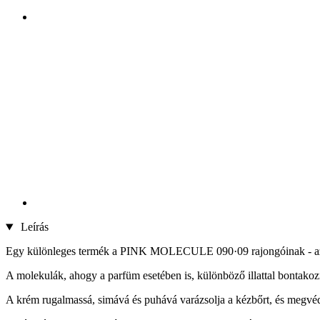
Leírás
Egy különleges termék a PINK MOLECULE 090·09 rajongóinak - az 
A molekulák, ahogy a parfüm esetében is, különböző illattal bontakozn
A krém rugalmassá, simává és puhává varázsolja a kézbőrt, és megvédi