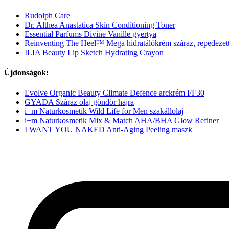
Rudolph Care
Dr. Althea Anastatica Skin Conditioning Toner
Essential Parfums Divine Vanille gyertya
Reinventing The Heel™ Mega hidratálókrém száraz, repedezett
ILIA Beauty Lip Sketch Hydrating Crayon
Újdonságok:
Evolve Organic Beauty Climate Defence arckrém FF30
GYADA Száraz olaj göndör hajra
i+m Naturkosmetik Wild Life for Men szakállolaj
i+m Naturkosmetik Mix & Match AHA/BHA Glow Refiner
I WANT YOU NAKED Anti-Aging Peeling maszk