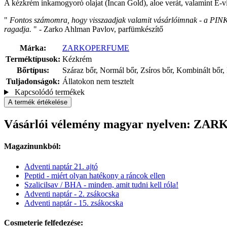
A kézkrém inkamogyoró olajat (Incan Gold), aloe verát, valamint E-vi
"
Fontos számomra, hogy visszaadjak valamit vásárlóimnak - a PINK M
ragadja.
" - Zarko Ahlman Pavlov, parfümkészítő
Márka:
ZARKOPERFUME
Terméktípusok:
Kézkrém
Bőrtípus:
Száraz bőr, Normál bőr, Zsíros bőr, Kombinált bőr, 
Tuljadonságok:
Állatokon nem tesztelt
Kapcsolódó termékek
A termék értékelése
Vásárlói vélemény magyar nyelven: ZA
Magazinunkból:
Adventi naptár 21. ajtó
Peptid - miért olyan hatékony a ráncok ellen
Szalicilsav / BHA - minden, amit tudni kell róla!
Adventi naptár - 2. zsákocska
Adventi naptár - 15. zsákocska
Cosmeterie felfedezése: