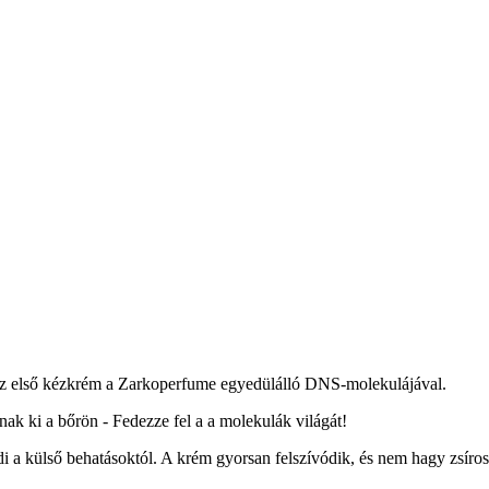
első kézkrém a Zarkoperfume egyedülálló DNS-molekulájával.
ak ki a bőrön - Fedezze fel a a molekulák világát!
 a külső behatásoktól. A krém gyorsan felszívódik, és nem hagy zsíros