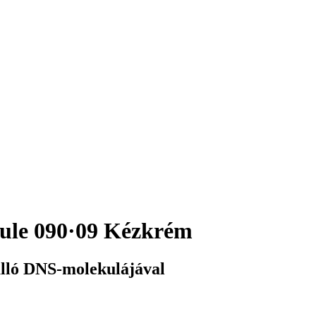
ule 090·09 Kézkrém
lló DNS-molekulájával