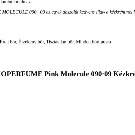
tamint tartalmaz.
OLECULE 090 · 09 az egyik abszolút kedvenc illat- a kézkrémmel lehet
Érett bőr, Érzékeny bőr, Tisztátalan bőr, Minden bőrtípusra
RKOPERFUME Pink Molecule 090·09 Kézkr