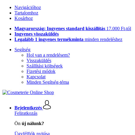
Navigációhoz
Tartalomhoz
Kosárhoz
Magyarország: Ingyenes standard kiszállítás
17.000 Ft-tól
Ingyenes visszaküldés
Legalább 1 ingyenes termékminta
minden rendeléshez
Segítség
Hol van a rendelésem?
Visszaküldés
Szállítási költségek
Fizetési módok
Kapcsolat
Minden Segítség-téma
Bejelentkezés
Feliratkozás
Ön
új nálunk?
Ügyfélfiók nyitása