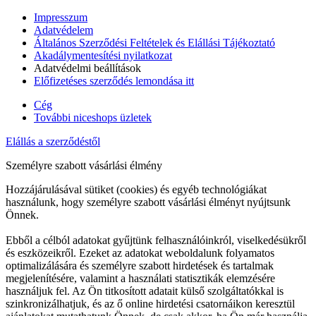
Impresszum
Adatvédelem
Általános Szerződési Feltételek és Elállási Tájékoztató
Akadálymentesítési nyilatkozat
Adatvédelmi beállítások
Előfizetéses szerződés lemondása itt
Cég
További niceshops üzletek
Elállás a szerződéstől
Személyre szabott vásárlási élmény
Hozzájárulásával sütiket (cookies) és egyéb technológiákat
használunk, hogy személyre szabott vásárlási élményt nyújtsunk
Önnek.
Ebből a célból adatokat gyűjtünk felhasználóinkról, viselkedésükről
és eszközeikről. Ezeket az adatokat weboldalunk folyamatos
optimalizálására és személyre szabott hirdetések és tartalmak
megjelenítésére, valamint a használati statisztikák elemzésére
használjuk fel. Az Ön titkosított adatait külső szolgáltatókkal is
szinkronizálhatjuk, és az ő online hirdetési csatornáikon keresztül