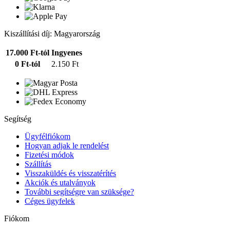
Kiszállítási díj: Magyarország
17.000 Ft-tól
Ingyenes
0 Ft-tól
2.150 Ft
Segítség
Ügyfélfiókom
Hogyan adjak le rendelést
Fizetési módok
Szállítás
Visszaküldés és visszatérítés
Akciók és utalványok
További segítségre van szüksége?
Céges ügyfelek
Fiókom