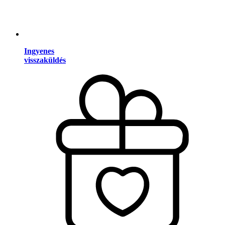
Ingyenes
visszaküldés