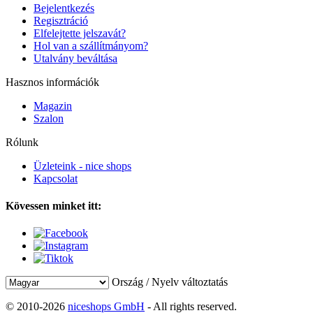
Bejelentkezés
Regisztráció
Elfelejtette jelszavát?
Hol van a szállítmányom?
Utalvány beváltása
Hasznos információk
Magazin
Szalon
Rólunk
Üzleteink - nice shops
Kapcsolat
Kövessen minket itt:
Ország / Nyelv változtatás
© 2010-2026
niceshops GmbH
- All rights reserved.