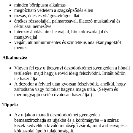
minden bőrtípusra alkalmas
megbízható védelem a szagképződés ellen
rózsás, édes és világos-virágos illat
értékes rózsaolajjal, palmarosával, illatozó muskátlival és
cédrussal nemesítve
intenzív ápolás bio sheavajjal, bio kókuszolajjal és
mangóvajjal
vegán, alumíniummentes és szintetikus adalékanyagoktól
mentes
Alkalmazás:
Vigyen fel egy ujjbegynyi dezodorkrémet gyengéden a hónalj
területére, majd hagyja rövid ideig felszívódni. Irritált bőrön
ne használja!
A dezodor a felvitel után gyorsan felszívódik, anélkül, hogy
zsírosítana vagy foltokat hagyna maga után. (Selyem és
merinógyapjú esetén óvatosan használja!)
Tippek:
Az ujjakon maradt dezodorkrémet gyengéden
bemasszírozhatja az ujjakba és a körömágyba – a száraz
kezek kedvelik a kiváló minőségű zsírok, mint a sheavaj és a
kókuszolaj ápoló tulajdonságait.