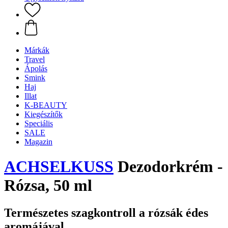
Márkák
Travel
Ápolás
Smink
Haj
Illat
K-BEAUTY
Kiegészítők
Speciális
SALE
Magazin
ACHSELKUSS
Dezodorkrém -
Rózsa, 50 ml
Természetes szagkontroll a rózsák édes
aromájával