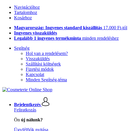
Navigációhoz
Tartalomhoz
Kosárhoz
Magyarország: Ingyenes standard kiszállítás
17.000 Ft-tól
Ingyenes visszaküldés
Legalább 1 ingyenes termékminta
minden rendeléshez
Segítség
Hol van a rendelésem?
Visszaküldés
Szállítási költségek
Fizetési módok
Kapcsolat
Minden Segítség-téma
Bejelentkezés
Feliratkozás
Ön
új nálunk?
Ügyfélfiók nyitása