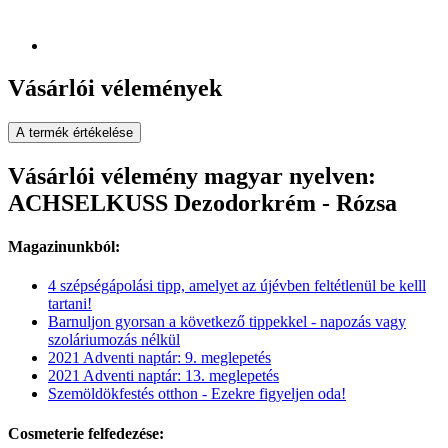
Vásárlói vélemények
A termék értékelése
Vásárlói vélemény magyar nyelven:
ACHSELKUSS Dezodorkrém - Rózsa
Magazinunkból:
4 szépségápolási tipp, amelyet az újévben feltétlenül be kelll
tartani!
Barnuljon gyorsan a következő tippekkel - napozás vagy
szoláriumozás nélkül
2021 Adventi naptár: 9. meglepetés
2021 Adventi naptár: 13. meglepetés
Szemöldökfestés otthon - Ezekre figyeljen oda!
Cosmeterie felfedezése: