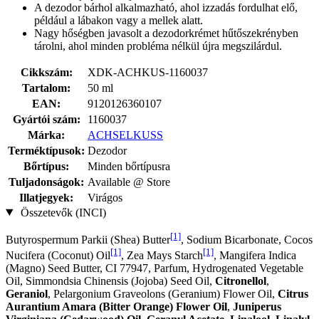
A dezodor bárhol alkalmazható, ahol izzadás fordulhat elő,
például a lábakon vagy a mellek alatt.
Nagy hőségben javasolt a dezodorkrémet hűtőszekrényben
tárolni, ahol minden probléma nélkül újra megszilárdul.
Cikkszám:
XDK-ACHKUS-1160037
Tartalom:
50 ml
EAN:
9120126360107
Gyártói szám:
1160037
Márka:
ACHSELKUSS
Terméktípusok:
Dezodor
Bőrtípus:
Minden bőrtípusra
Tuljadonságok:
Available @ Store
Illatjegyek:
Virágos
Összetevők (INCI)
[1]
Butyrospermum Parkii (Shea) Butter
, Sodium Bicarbonate, Cocos
[1]
[1]
Nucifera (Coconut) Oil
, Zea Mays Starch
, Mangifera Indica
(Magno) Seed Butter, CI 77947, Parfum, Hydrogenated Vegetable
Oil, Simmondsia Chinensis (Jojoba) Seed Oil,
Citronellol
,
Geraniol
, Pelargonium Graveolons (Geranium) Flower Oil,
Citrus
Aurantium Amara (Bitter Orange) Flower Oil
,
Juniperus