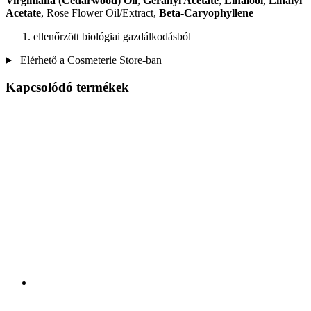
Virginiana (Cedarwood) Oil
,
Geranyl Acetate
,
Linalool
,
Linalyl
Acetate
, Rose Flower Oil/Extract,
Beta-Caryophyllene
ellenőrzött biológiai gazdálkodásból
Elérhető a Cosmeterie Store-ban
Kapcsolódó termékek