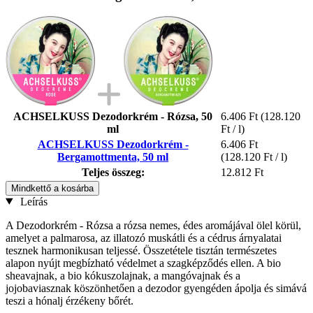
ACHSELKUSS Dezodorkrém - Rózsa, 50
6.406 Ft
(128.120
ml
Ft / l)
ACHSELKUSS Dezodorkrém -
6.406 Ft
Bergamottmenta, 50 ml
(128.120 Ft / l)
Teljes összeg:
12.812 Ft
Mindkettő a kosárba
Leírás
A Dezodorkrém - Rózsa a rózsa nemes, édes aromájával ölel körül,
amelyet a palmarosa, az illatozó muskátli és a cédrus árnyalatai
tesznek harmonikusan teljessé. Összetétele tisztán természetes
alapon nyújt megbízható védelmet a szagképződés ellen. A bio
sheavajnak, a bio kókuszolajnak, a mangóvajnak és a
jojobaviasznak köszönhetően a dezodor gyengéden ápolja és simává
teszi a hónalj érzékeny bőrét.