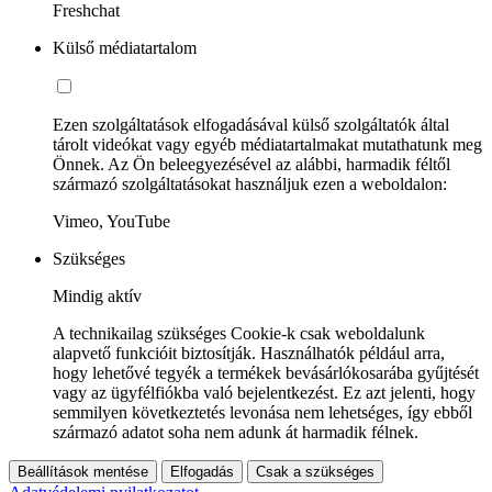
Freshchat
Külső médiatartalom
Ezen szolgáltatások elfogadásával külső szolgáltatók által
tárolt videókat vagy egyéb médiatartalmakat mutathatunk meg
Önnek. Az Ön beleegyezésével az alábbi, harmadik féltől
származó szolgáltatásokat használjuk ezen a weboldalon:
Vimeo, YouTube
Szükséges
Mindig aktív
A technikailag szükséges Cookie-k csak weboldalunk
alapvető funkcióit biztosítják. Használhatók például arra,
hogy lehetővé tegyék a termékek bevásárlókosarába gyűjtését
vagy az ügyfélfiókba való bejelentkezést. Ez azt jelenti, hogy
semmilyen következtetés levonása nem lehetséges, így ebből
származó adatot soha nem adunk át harmadik félnek.
Beállítások mentése
Elfogadás
Csak a szükséges