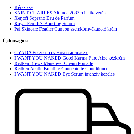
Kérastase
SAINT CHARLES Altitude 2087m illatkeverék
Xerjoff Soprano Eau de Parfum
Royal Fern PN Boosting Serum
Pai Skincare Feather Canyon szemkörnyékápoló krém
Újdonságok:
GYADA Feszesítő és Hűsítő arcmaszk
I WANT YOU NAKED Good Karma Pure Aloe kézkrém
Redken Brews Maneuver Cream Pomade
Redken Acidic Bonding Concentrate Conditioner
I WANT YOU NAKED Eye Serum intenzív kezelés