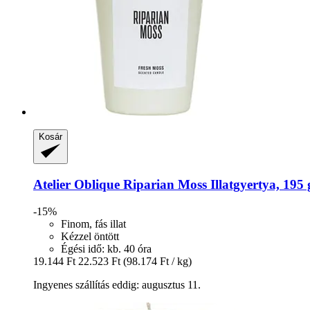
Kosár
Atelier Oblique
Riparian Moss Illatgyertya, 195 
-15%
Finom, fás illat
Kézzel öntött
Égési idő: kb. 40 óra
19.144 Ft
22.523 Ft
(98.174 Ft / kg)
Ingyenes szállítás eddig: augusztus 11.