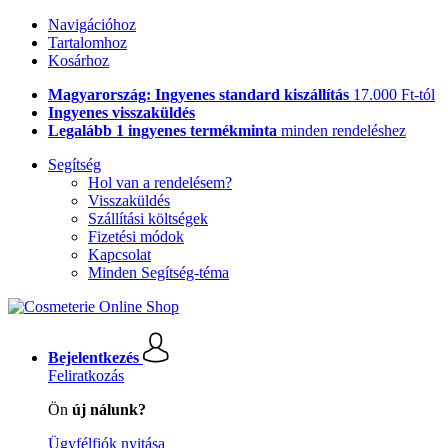
Navigációhoz
Tartalomhoz
Kosárhoz
Magyarország: Ingyenes standard kiszállítás
17.000 Ft-tól
Ingyenes visszaküldés
Legalább 1 ingyenes termékminta
minden rendeléshez
Segítség
Hol van a rendelésem?
Visszaküldés
Szállítási költségek
Fizetési módok
Kapcsolat
Minden Segítség-téma
Bejelentkezés
Feliratkozás
Ön
új nálunk?
Ügyfélfiók nyitása