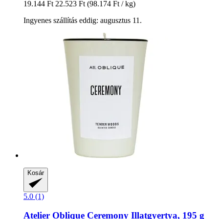
19.144 Ft
22.523 Ft
(98.174 Ft / kg)
Ingyenes szállítás eddig: augusztus 11.
Kosár
5.0 (1)
Atelier Oblique
Ceremony Illatgyertya, 195 g