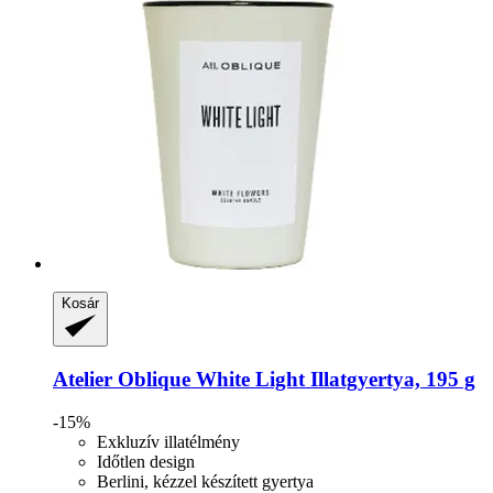
Kosár
Atelier Oblique
White Light Illatgyertya, 195 g
-15%
Exkluzív illatélmény
Időtlen design
Berlini, kézzel készített gyertya