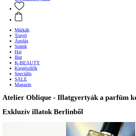
Márkák
Travel
Ápolás
Smink
Haj
Illat
K-BEAUTY
Kiegészítők
Speciális
SALE
Magazin
Atelier Oblique - Illatgyertyák a parfüm k
Exkluzív illatok Berlinből