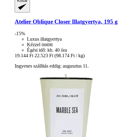
Kosár
Atelier Oblique
Closer Illatgyertya, 195 g
-15%
Luxus illatgyertya
Kézzel öntött
Égési idő: kb. 40 óra
19.144 Ft
22.523 Ft
(98.174 Ft / kg)
Ingyenes szállítás eddig: augusztus 11.