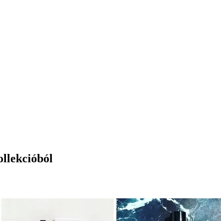
ollekcióból