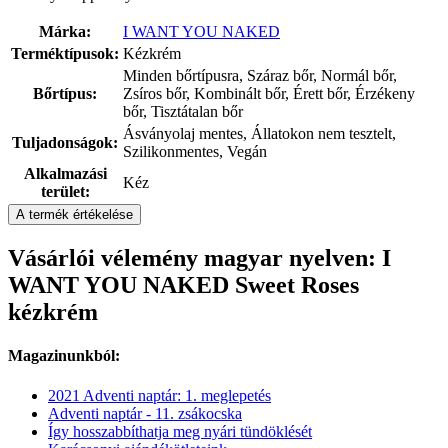
Márka:
I WANT YOU NAKED
Terméktípusok:
Kézkrém
Minden bőrtípusra, Száraz bőr, Normál bőr,
Bőrtípus:
Zsíros bőr, Kombinált bőr, Érett bőr, Érzékeny
bőr, Tisztátalan bőr
Ásványolaj mentes, Állatokon nem tesztelt,
Tuljadonságok:
Szilikonmentes, Vegán
Alkalmazási
Kéz
terület:
A termék értékelése
Vásárlói vélemény magyar nyelven: I
WANT YOU NAKED Sweet Roses
kézkrém
Magazinunkból:
2021 Adventi naptár: 1. meglepetés
Adventi naptár - 11. zsákocska
Így hosszabbíthatja meg nyári tündöklését