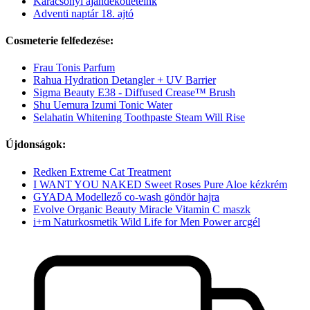
Karácsonyi ajándékötleteink
Adventi naptár 18. ajtó
Cosmeterie felfedezése:
Frau Tonis Parfum
Rahua Hydration Detangler + UV Barrier
Sigma Beauty E38 - Diffused Crease™ Brush
Shu Uemura Izumi Tonic Water
Selahatin Whitening Toothpaste Steam Will Rise
Újdonságok:
Redken Extreme Cat Treatment
I WANT YOU NAKED Sweet Roses Pure Aloe kézkrém
GYADA Modellező co-wash göndör hajra
Evolve Organic Beauty Miracle Vitamin C maszk
i+m Naturkosmetik Wild Life for Men Power arcgél