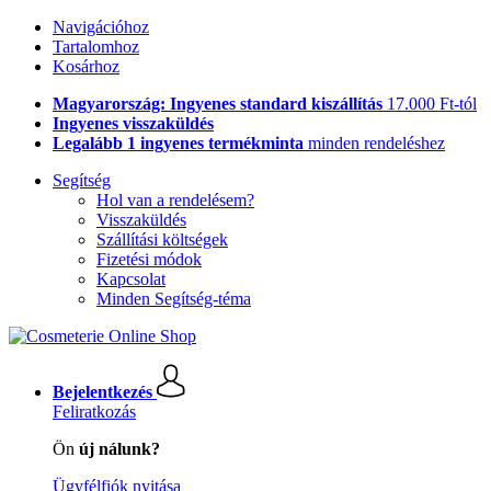
Navigációhoz
Tartalomhoz
Kosárhoz
Magyarország: Ingyenes standard kiszállítás
17.000 Ft-tól
Ingyenes visszaküldés
Legalább 1 ingyenes termékminta
minden rendeléshez
Segítség
Hol van a rendelésem?
Visszaküldés
Szállítási költségek
Fizetési módok
Kapcsolat
Minden Segítség-téma
Bejelentkezés
Feliratkozás
Ön
új nálunk?
Ügyfélfiók nyitása