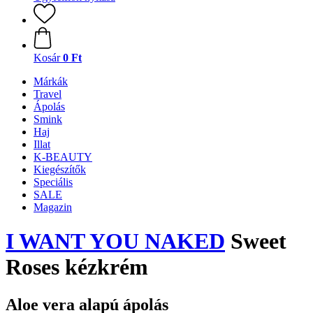
Kosár
0 Ft
Márkák
Travel
Ápolás
Smink
Haj
Illat
K-BEAUTY
Kiegészítők
Speciális
SALE
Magazin
I WANT YOU NAKED
Sweet
Roses kézkrém
Aloe vera alapú ápolás