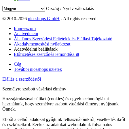
Ország / Nyelv változtatás
© 2010-2026
niceshops GmbH
- All rights reserved.
Impresszum
Adatvédelem
Általános Szerződési Feltételek és Elállási Tájékoztató
Akadálymentesítési nyilatkozat
Adatvédelmi beállítások
Előfizetéses szerződés lemondása itt
Cég
További niceshops üzletek
Elállás a szerződéstől
Személyre szabott vásárlási élmény
Hozzájárulásával sütiket (cookies) és egyéb technológiákat
használunk, hogy személyre szabott vásárlási élményt nyújtsunk
Önnek.
Ebből a célból adatokat gyűjtünk felhasználóinkról, viselkedésükről
és eszközeikről. Ezeket az adatokat weboldalunk folyamatos