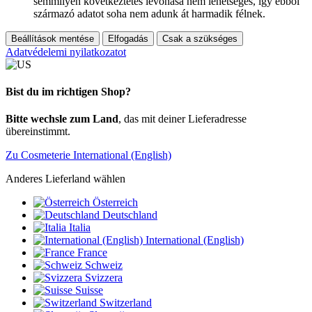
semmilyen következtetés levonása nem lehetséges, így ebből
származó adatot soha nem adunk át harmadik félnek.
Beállítások mentése
Elfogadás
Csak a szükséges
Adatvédelemi nyilatkozatot
Bist du im richtigen Shop?
Bitte wechsle zum Land
, das mit deiner Lieferadresse
übereinstimmt.
Zu Cosmeterie International (English)
Anderes Lieferland wählen
Österreich
Deutschland
Italia
International (English)
France
Schweiz
Svizzera
Suisse
Switzerland