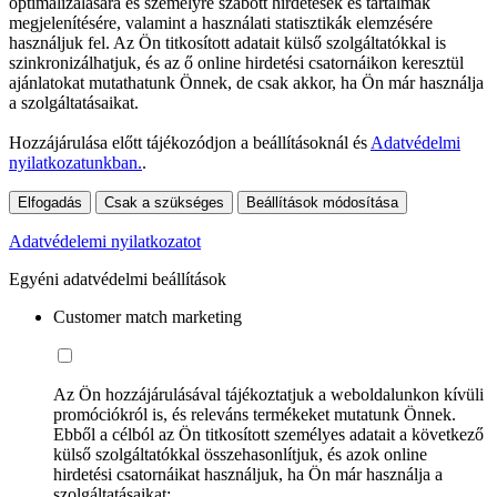
optimalizálására és személyre szabott hirdetések és tartalmak
megjelenítésére, valamint a használati statisztikák elemzésére
használjuk fel. Az Ön titkosított adatait külső szolgáltatókkal is
szinkronizálhatjuk, és az ő online hirdetési csatornáikon keresztül
ajánlatokat mutathatunk Önnek, de csak akkor, ha Ön már használja
a szolgáltatásaikat.
Hozzájárulása előtt tájékozódjon a beállításoknál és
Adatvédelmi
nyilatkozatunkban.
.
Elfogadás
Csak a szükséges
Beállítások módosítása
Adatvédelemi nyilatkozatot
Egyéni adatvédelmi beállítások
Customer match marketing
Az Ön hozzájárulásával tájékoztatjuk a weboldalunkon kívüli
promóciókról is, és releváns termékeket mutatunk Önnek.
Ebből a célból az Ön titkosított személyes adatait a következő
külső szolgáltatókkal összehasonlítjuk, és azok online
hirdetési csatornáikat használjuk, ha Ön már használja a
szolgáltatásaikat: