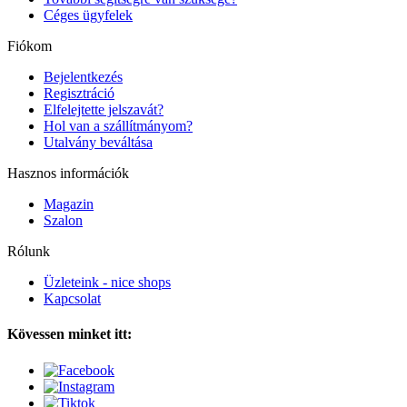
Céges ügyfelek
Fiókom
Bejelentkezés
Regisztráció
Elfelejtette jelszavát?
Hol van a szállítmányom?
Utalvány beváltása
Hasznos információk
Magazin
Szalon
Rólunk
Üzleteink - nice shops
Kapcsolat
Kövessen minket itt: