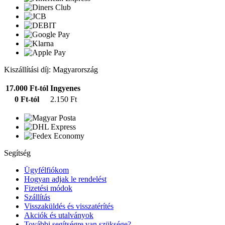
Kiszállítási díj: Magyarország
17.000 Ft-tól
Ingyenes
0 Ft-tól
2.150 Ft
Segítség
Ügyfélfiókom
Hogyan adjak le rendelést
Fizetési módok
Szállítás
Visszaküldés és visszatérítés
Akciók és utalványok
További segítségre van szüksége?